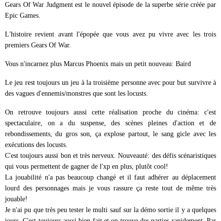
Gears Of War Judgment est le nouvel épisode de la superbe série créée par
Epic Games.
L'histoire revient avant l'épopée que vous avez pu vivre avec les trois
premiers Gears Of War.
Vous n'incarnez plus Marcus Phoenix mais un petit nouveau: Baird
Le jeu rest toujours un jeu à la troisième personne avec pour but survivre à
des vagues d'ennemis/monstres que sont les locusts.
On retrouve toujours aussi cette réalisation proche du cinéma: c'est
spectaculaire, on a du suspense, des scènes pleines d'action et de
rebondissements, du gros son, ça explose partout, le sang gicle avec les
exécutions des locusts.
C'est toujours aussi bon et très nerveux. Nouveauté: des défis scénaristiques
qui vous permettent de gagner de l'xp en plus, plutôt cool!
La jouabilité n'a pas beaucoup changé et il faut adhérer au déplacement
lourd des personnages mais je vous rassure ça reste tout de même très
jouable!
Je n'ai pu que très peu tester le multi sauf sur la démo sortie il y a quelques
jours. C'est toujours aussi bien fait et on trouve des parties rapidement. Par