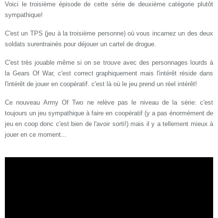
Voici le troisième épisode de cette série de deuxième catégorie plutôt
sympathique!
C'est un TPS (jeu à la troisième personne) où vous incarnez un des deux
soldats surentrainés pour déjouer un cartel de drogue.
C'est très jouable même si on se trouve avec des personnages lourds à
la Gears Of War, c'est correct graphiquement mais l'intérêt réside dans
l'intérêt de jouer en coopératif. c'est là où le jeu prend un réel intérêt!
Ce nouveau Army Of Two ne relève pas le niveau de la série: c'est
toujours un jeu sympathique à faire en coopératif (y a pas énormément de
jeu en coop donc c'est bien de l'avoir sorti!) mais il y a tellement mieux à
jouer en ce moment...