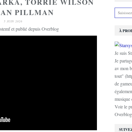
ARKA, TORRIE WILSON
IAN PILLMAN
5 JUIN 2026
stemf et publié depuis Overblog
À PRO
Je suis S
Je partag
av mon b
tout" (ht
de gameur
également
musique e
Voir le p
Overblog
SUIVE