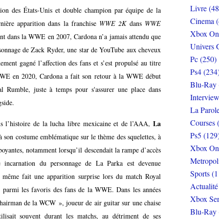
Livre (48
ion des États-Unis et double champion par équipe de la
Cinema (
nière apparition dans la franchise
WWE 2K
dans
WWE
Xbox On
ant dans la WWE en 2007, Cardona n’a jamais attendu que
Univers 
ersonnage de Zack Ryder, une star de YouTube aux cheveux
Pc (250)
ement gagné l’affection des fans et s’est propulsé au titre
Ps4 (234
 WWE en 2020, Cardona a fait son retour à la WWE début
Blu-Ray 
l Rumble, juste à temps pour s'assurer une place dans
Interview
side.
La Parol
Courses 
La
s l’histoire de la lucha libre mexicaine et de l’AAA,
Ps5 (129
 à son costume emblématique sur le thème des squelettes, à
Xbox On
amboyantes, notamment lorsqu’il descendait la rampe d’accès
Metropol
re incarnation du personnage de La Parka est devenue
Sports (1
 même fait une apparition surprise lors du match Royal
Actualité
 parmi les favoris des fans de la WWE. Dans les années
Xbox Ser
airman de la WCW », joueur de air guitar sur une chaise
Blu-Ray 
tilisait souvent durant les matchs, au détriment de ses