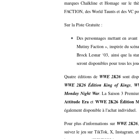
marques Chalkline et Homage sur le t
FACTION, des World Taunts et des VC pour
Sur la Piste Gratuite :
Des personnages mettant en avant 
Mutiny Faction », inspirée du s
Brock Lesnar ‘03, ainsi que la s
seront disponibles pour tous les jou
Quatre éditions de
WWE 2K26
sont disp
WWE 2K26 Édition King of Kings
,
WW
Monday Night War
. La Saison 3 Premium
Attitude Era
WWE 2K26 Édition M
et
également disponible à l'achat individuel.
Pour plus d'informations sur
WWE 2K26
suivez le jeu sur
TikTok
,
X
,
Instagram
, e