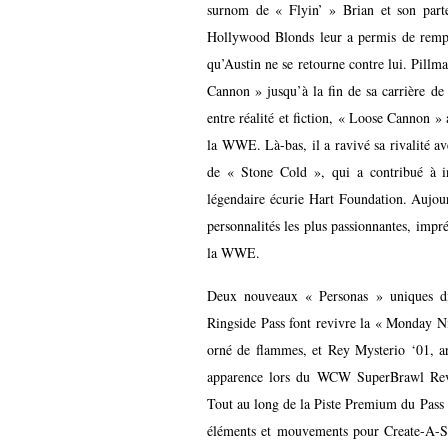
surnom de « Flyin’ » Brian et son part
Hollywood Blonds leur a permis de remp
qu’Austin ne se retourne contre lui. Pillm
Cannon » jusqu’à la fin de sa carrière de c
entre réalité et fiction, « Loose Cannon 
la WWE. Là-bas, il a ravivé sa rivalité a
de « Stone Cold », qui a contribué à in
légendaire écurie Hart Foundation. Aujou
personnalités les plus passionnantes, impré
la WWE.
Deux nouveaux « Personas » uniques di
Ringside Pass font revivre la « Monday N
orné de flammes, et Rey Mysterio ‘01, ar
apparence lors du WCW SuperBrawl Reven
Tout au long de la Piste Premium du Pass 
éléments et mouvements pour Create-A-S