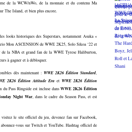
hème de la WCW/nWo, de la monnaie et du contenu Ma
 The Island, et bien plus encore.
les looks historiques des Superstars, notamment Asuka «
cénario Mon ASCENSION de WWE 2K25, Solo Sikoa ‘22 et
tar de la NBA et grand fan de la WWE Tyrese Haliburton,
eurs à gagner et à débloquer.
onibles dès maintenant :
WWE 2K26 Édition Standard
,
E 2K26 Édition Attitude Era
et
WWE 2K26 Édition
WWE 2K26 Édition
 du Pass Ringside est incluse dans
onday Night War
, dans le cadre du Season Pass, et est
, visitez
le site officiel du jeu
, devenez fan sur Facebook,
t abonnez-vous sur
Twitch
et
YouTube
. Hashtag officiel de