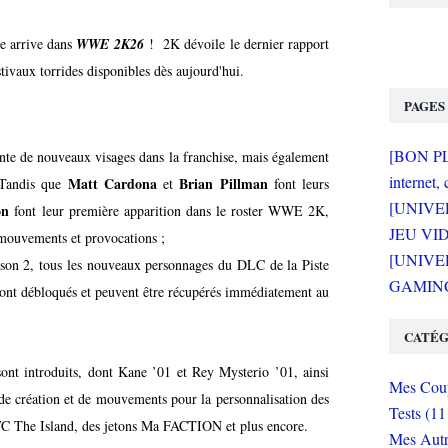
e arrive dans
WWE 2K26
! 2K dévoile le dernier
rapport
stivaux torrides disponibles dès aujourd'hui.
PAGES
[BON PLA
nte de nouveaux visages dans la franchise, mais également
internet, 
Matt Cardona
Brian Pillman
. Tandis que
et
font leurs
[UNIVE
on
font leur première apparition dans le roster WWE 2K,
JEU VI
mouvements et provocations ;
[UNIVER
ison 2, tous les nouveaux personnages du DLC de la Piste
GAMING 
ont débloqués et peuvent être récupérés immédiatement au
CATÉG
ont introduits, dont Kane ’01 et Rey Mysterio ’01, ainsi
Mes Coup
e création et de mouvements pour la personnalisation des
Tests (11
VC The Island, des jetons Ma FACTION et plus encore.
Mes Autr