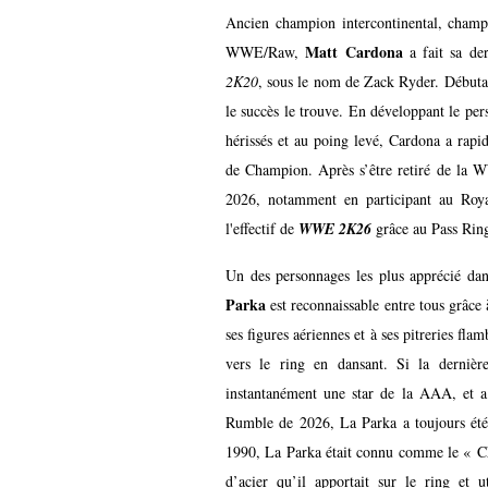
Ancien champion intercontinental, champ
Matt Cardona
WWE/Raw,
a fait sa der
2K20
, sous le nom de Zack Ryder. Début
le succès le trouve. En développant le p
hérissés et au poing levé, Cardona a rapid
de Champion. Après s’être retiré de la
2026, notamment en participant au Roya
l'effectif de
WWE 2K26
grâce au Pass Ring
Un des personnages les plus apprécié dan
Parka
est reconnaissable entre tous grâce
ses figures aériennes et à ses pitreries fl
vers le ring en dansant. Si la derniè
instantanément une star de la AAA, et a
Rumble de 2026, La Parka a toujours été
1990, La Parka était connu comme le « Ch
d’acier qu’il apportait sur le ring et u