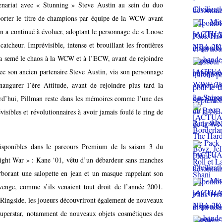
enariat avec « Stunning » Steve Austin au sein du duo
orter le titre de champions par équipe de la WCW avant
an a continué à évoluer, adoptant le personnage de « Loose
atcheur. Imprévisible, intense et brouillant les frontières
» a semé le chaos à la WCW et à l’ECW, avant de rejoindre
vec son ancien partenaire Steve Austin, via son personnage
augurer l’ère Attitude, avant de rejoindre plus tard la
rd’hui, Pillman reste dans les mémoires comme l’une des
visibles et révolutionnaires à avoir jamais foulé le ring de
sponibles dans le parcours Premium de la saison 3 du
ight War » : Kane ‘01, vêtu d’un débardeur sans manches
borant une salopette en jean et un masque rappelant son
ge, comme s’ils venaient tout droit de l’année 2001.
Ringside, les joueurs découvriront également de nouveaux
uperstar, notamment de nouveaux objets cosmétiques des