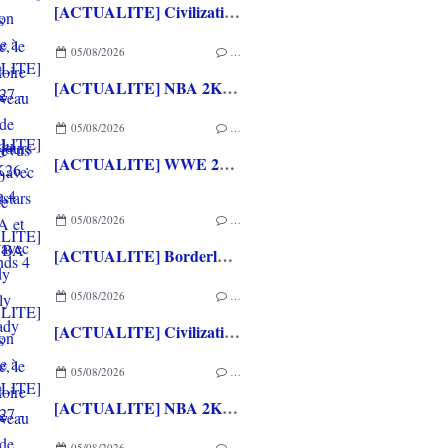
[ACTUALITE] Civilization VII - Mise à jour 1.4.2 disponible depuis quelques jours
05/08/2026
…
[ACTUALITE] NBA 2K27 - La bande annonce du gameplay avec des Superstars de la NBA et de la WNBA
05/08/2026
…
[ACTUALITE] WWE 2K26 : La Saison 4 du Pass Ringside avec The Hardy Boyz, Jelly Roll et Lady Shani
05/08/2026
…
[ACTUALITE] Borderlands 4 : le Pack Prime 4 désormais disponible, le Pack Histoire et un nouveau chasseur de l’arche prévus pour le 10 Septembre
05/08/2026
…
[ACTUALITE] Civilization VII - Mise à jour 1.4.2 disponible depuis quelques jours
05/08/2026
…
[ACTUALITE] NBA 2K27 - La bande annonce du gameplay avec des Superstars de la NBA et de la WNBA
05/08/2026
…