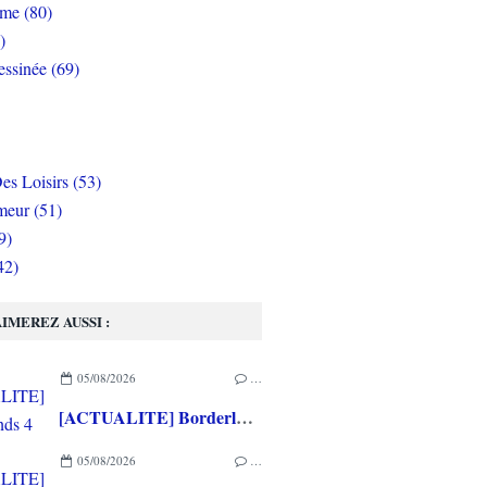
rme (80)
)
ssinée (69)
es Loisirs (53)
eur (51)
9)
42)
IMEREZ AUSSI :
05/08/2026
…
[ACTUALITE] Borderlands 4 : le Pack Prime 4 désormais disponible, le Pack Histoire et un nouveau chasseur de l’arche prévus pour le 10 Septembre
05/08/2026
…