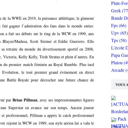
Plate-Fo
Geek (77
Bande De
e de la WWE en 2019, la puissance athlétique, le glamour
Fps (66)
t fait gagner l’admiration des fans dans le monde entier.
Upv (65)
on a fait ses débuts sur le ring de la WCW en 1999, aux
Tps (58)
ra Blayze/Madusa, Scott Steiner et Eddie Guerrero. Elle
L'école D
sa retraite du monde du divertissement sportif en 2008,
Papa Gam
 Victoria, Kelly Kelly, Trish Stratus et plein d’autres. En
Plaion (4
sion du premier match féminin au Royal Rumble. Plus tard
Arcade (
E Evolution, le tout premier grand événement en direct
'une Battle Royale pour décrocher une future chance de
VOUS A
Brian Pillman
rné par
, avec ses impressionnantes figures
n une Superstar en avance sur son temps. Ancien joueur
e et professionnel, Pillman a appris le catch professionnel
voir rejoint la WCW en 1989, son style aérien lui a valu le