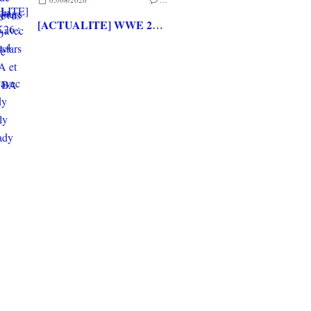
[ACTUALITE] WWE 2K26 : La Saison 4 du Pass Ringside avec The Hardy Boyz, Jelly Roll et Lady Shani