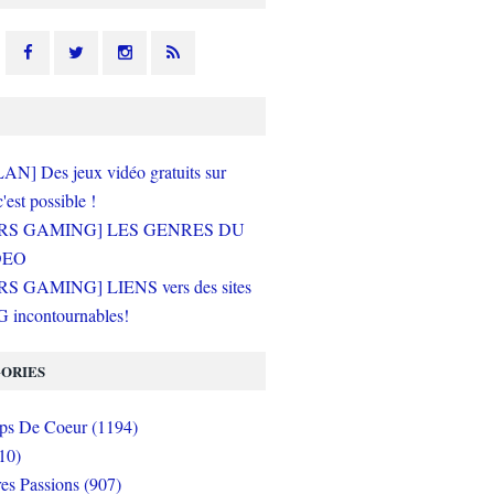
N] Des jeux vidéo gratuits sur
c'est possible !
RS GAMING] LES GENRES DU
DEO
S GAMING] LIENS vers des sites
incontournables!
ORIES
s De Coeur (1194)
10)
es Passions (907)