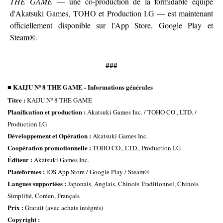
THE GAME
— une co-production de la formidable équipe
d'Akatsuki Games, TOHO et Production I.G — est maintenant
officiellement disponible sur l'App Store, Google Play et
Steam®.
###
■ KAIJU Nº 8 THE GAME - Informations générales
Titre :
 KAIJU Nº 8 THE GAME 
Planification et production :
 Akatsuki Games Inc. / TOHO CO., LTD. / 
Production I.G 
Développement et Opération :
 Akatsuki Games Inc. 
Coopération promotionnelle : 
TOHO CO., LTD., Production I.G 
Éditeur :
 Akatsuki Games Inc. 
Plateformes :
 iOS App Store / Google Play / Steam® 
Langues supportées : 
Japonais, Anglais, Chinois Traditionnel, Chinois 
Simplifié, Coréen, Français 
Prix : 
Gratuit (avec achats intégrés) 
Copyright :