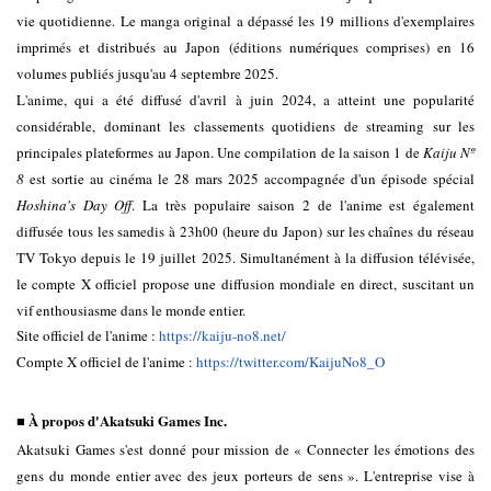
vie quotidienne. Le manga original a dépassé les 19 millions d'exemplaires
imprimés et distribués au Japon (éditions numériques comprises) en 16
volumes publiés jusqu'au 4 septembre 2025.
L'anime, qui a été diffusé d'avril à juin 2024, a atteint une popularité
considérable, dominant les classements quotidiens de streaming sur les
principales plateformes au Japon. Une compilation de la saison 1 de
Kaiju Nº
8
est sortie au cinéma le 28 mars 2025 accompagnée d'un épisode spécial
Hoshina's Day Off
. La très populaire saison 2 de l'anime est également
diffusée tous les samedis à 23h00 (heure du Japon) sur les chaînes du réseau
TV Tokyo depuis le 19 juillet 2025. Simultanément à la diffusion télévisée,
le compte X officiel propose une diffusion mondiale en direct, suscitant un
vif enthousiasme dans le monde entier.
Site officiel de l'anime : 
https://kaiju-no8.net/
Compte X officiel de l'anime : 
https://twitter.com/KaijuNo8_O
■ À propos d'Akatsuki Games Inc.
Akatsuki Games s'est donné pour mission de « Connecter les émotions des 
gens du monde entier avec des jeux porteurs de sens ». L'entreprise vise à 