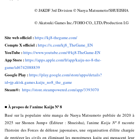
© JAKDF 3rd Division © Naoya Matsumoto/SHUEISHA
© Akatsuki Games Inc./TOHO CO., LTD./Production I.G 
Site web officiel :
https://kj8-thegame.com/
Compte X officiel :
https://x.com/kj8_TheGame_EN
YouTube :
https://www.youtube.com/@kj8-TheGame-EN
App Store :
https://apps.apple.com/fr/app/kaiju-no-8-the-
game/id6742088839
Google Play : 
https://play.google.com/store/apps/details?
id=jp.aktsk.games.kaiju_no8_the_game
Steam®️:
https://store.steampowered.com/app/3393070
■ À propos de l'anime Kaiju Nº 8
Basé sur la populaire série manga de Naoya Matsumoto publiée de 2020 à
2025 sur Shonen Jump+ (Éditeur : Shueisha), l'anime
Kaiju Nº 8
raconte
l'histoire des Forces de défense japonaises, une organisation d'élite chargée
de protéger les civils en éliminant les monstrueux kaiju qui menacent leur