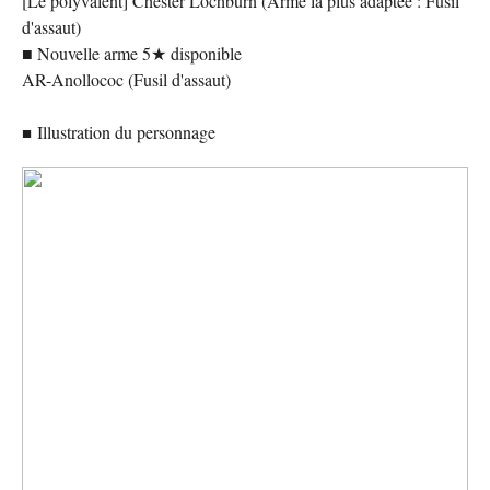
[Le polyvalent] Chester Lochburn (Arme la plus adaptée : Fusil
d'assaut)
■ Nouvelle arme 5★ disponible
AR-Anollococ (Fusil d'assaut)
Illustration du personnage
■