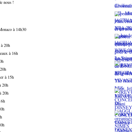
de nous !
e Monaco à 14h30
 à 20h
eaux à 16h
0h
 20h
er à 15h
à 20h
à 20h
16h
20h
6h
20h