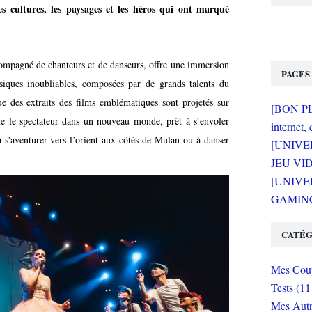
les cultures, les paysages et les héros qui ont marqué
ompagné de chanteurs et de danseurs, offre une immersion
PAGES
iques inoubliables, composées par de grands talents du
e des extraits des films emblématiques sont projetés sur
[BON PLA
le spectateur dans un nouveau monde, prêt à s’envoler
internet, 
 s'aventurer vers l’orient aux côtés de Mulan ou à danser
[UNIVE
JEU VI
[UNIVER
GAMING 
CATÉG
Mes Coup
Tests (11
Mes Autr