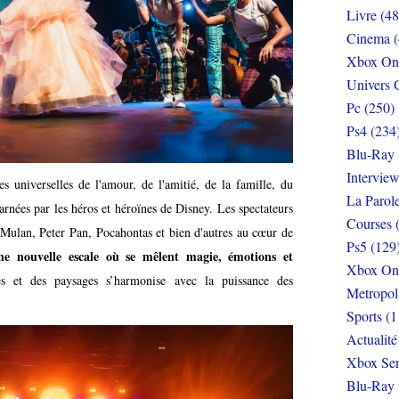
Livre (48
Cinema (
Xbox On
Univers 
Pc (250)
Ps4 (234
Blu-Ray 
Interview
 universelles de l'amour, de l'amitié, de la famille, du
La Parol
arnées par les héros et héroïnes de Disney. Les spectateurs
Courses 
Mulan, Peter Pan, Pocahontas et bien d'autres au cœur de
Ps5 (129
ne nouvelle escale où se mêlent magie, émotions et
Xbox On
es et des paysages s’harmonise avec la puissance des
Metropol
Sports (1
Actualité
Xbox Ser
Blu-Ray 