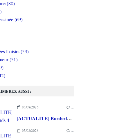
rme (80)
)
ssinée (69)
es Loisirs (53)
eur (51)
9)
42)
IMEREZ AUSSI :
05/08/2026
…
[ACTUALITE] Borderlands 4 : le Pack Prime 4 désormais disponible, le Pack Histoire et un nouveau chasseur de l’arche prévus pour le 10 Septembre
05/08/2026
…