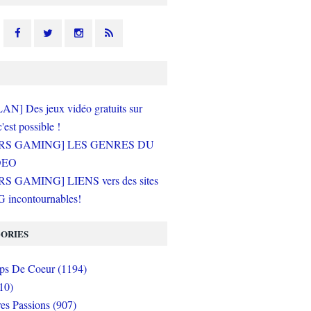
N] Des jeux vidéo gratuits sur
c'est possible !
RS GAMING] LES GENRES DU
DEO
S GAMING] LIENS vers des sites
incontournables!
ORIES
s De Coeur (1194)
10)
es Passions (907)