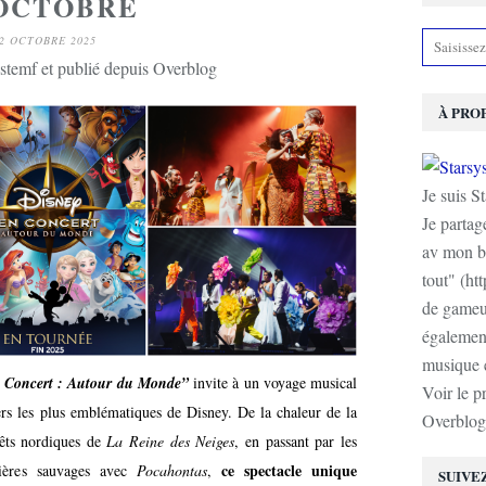
OCTOBRE
2 OCTOBRE 2025
stemf et publié depuis Overblog
À PRO
Je suis S
Je partag
av mon b
tout" (ht
de gameur
également
musique e
 Concert : Autour du Monde”
invite à un voyage musical
Voir le p
vers les plus emblématiques de Disney. De la chaleur de la
Overblog
êts nordiques de
La Reine des Neiges
, en passant par les
ce spectacle unique
vières sauvages avec
Pocahontas
,
SUIVE