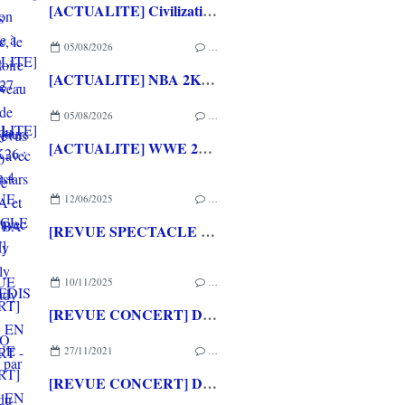
[ACTUALITE] Civilization VII - Mise à jour 1.4.2 disponible depuis quelques jours
05/08/2026
…
[ACTUALITE] NBA 2K27 - La bande annonce du gameplay avec des Superstars de la NBA et de la WNBA
05/08/2026
…
[ACTUALITE] WWE 2K26 : La Saison 4 du Pass Ringside avec The Hardy Boyz, Jelly Roll et Lady Shani
12/06/2025
…
[REVUE SPECTACLE VIVANT] LES VENDREDIS DE L'AGGLO organisés par NIMES METROPOLE
10/11/2025
…
[REVUE CONCERT] DISNEY EN CONCERT - Tournée "Autour du Monde" (au Zénith de Montpellier le 09/11/2025)
27/11/2021
…
[REVUE CONCERT] DISNEY EN CONCERT (au Zénith de Montpellier le 26/11/2021)