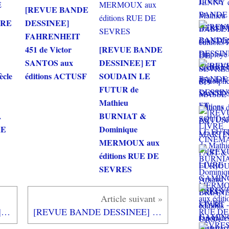
[REVUE BANDE
VRE
DESSINEE]
FAHRENHEIT
451 de Victor
[REVUE BANDE
SANTOS aux
DESSINEE] ET
ècle
éditions ACTUSF
SOUDAIN LE
FUTUR de
Mathieu
A
BURNIAT &
RE
Dominique
MERMOUX aux
éditions RUE DE
SEVRES
[REVUE CINEMA BLU-RAY] PIÉGÉ
[REVUE BANDE DESSINEE] ET SOUDAIN LE FUTUR de Mathieu BURNIAT & Dominique MERMOUX aux éditions RUE DE SEVRES