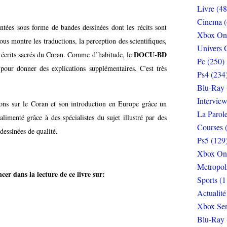
Livre (48
Cinema (
ontées sous forme de bandes dessinées dont les récits sont
Xbox On
ous montre les traductions, la perception des scientifiques,
Univers 
DOCU-BD
les écrits sacrés du Coran. Comme d’habitude, le
Pc (250)
 pour donner des explications supplémentaires. C'est très
Ps4 (234
Blu-Ray 
Interview
ns sur le Coran et son introduction en Europe grâce un
La Parol
menté grâce à des spécialistes du sujet illustré par des
Courses 
dessinées de qualité.
Ps5 (129
Xbox On
Metropol
er dans la lecture de ce livre sur:
Sports (1
Actualité
Xbox Ser
Blu-Ray 