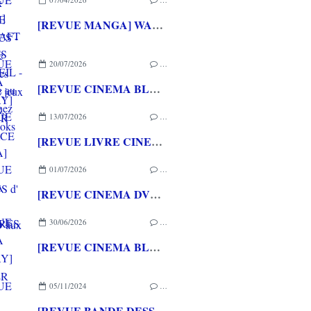
[REVUE MANGA] WARCRAFT LE PUITS DE SOLEIL - La chasse au dragon chez Mana Books
20/07/2026
…
[REVUE CINEMA BLU-RAY] LA TOUR DE GLACE
13/07/2026
…
[REVUE LIVRE CINEMA] FAST & FURIOUS d' Arnaud BRIAND aux éditions CASA
01/07/2026
…
[REVUE CINEMA DVD] COUTURES
30/06/2026
…
[REVUE CINEMA BLU-RAY] SHELTER
05/11/2024
…
[REVUE BANDE DESSINEE] ARTIPS - Histoire(s) de l'Art en BD aux éditions PETIT A PETIT