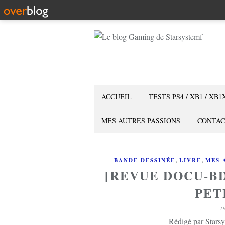
ACCUEIL
TESTS PS4 / XB1 / XB1
MES AUTRES PASSIONS
CONTAC
,
,
BANDE DESSINÉE
LIVRE
MES 
[REVUE DOCU-BD
PET
1
Rédigé par Starsy