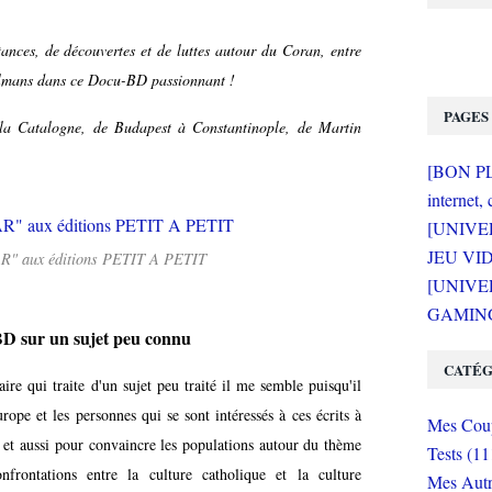
ances, de découvertes et de luttes autour du Coran, entre
ulmans dans ce Docu-BD passionnant !
PAGES
a Catalogne, de Budapest à Constantinople, de Martin
[BON PLA
internet, 
[UNIVE
JEU VI
AR" aux éditions PETIT A PETIT
[UNIVER
GAMING 
 sur un sujet peu connu
CATÉG
re qui traite d'un sujet peu traité il me semble puisqu'il
rope et les personnes qui se sont intéressés à ces écrits à
Mes Coup
ns et aussi pour convaincre les populations autour du thème
Tests (11
rontations entre la culture catholique et la culture
Mes Autr