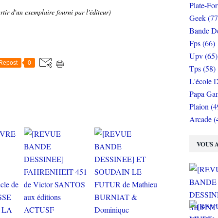
Plate-Fo
tir d'un exemplaire fourni par l'éditeur)
Geek (77
Bande De
Fps (66)
Upv (65)
Repost
0
Tps (58)
L'école D
Papa Gam
Plaion (4
Arcade (
VOUS A