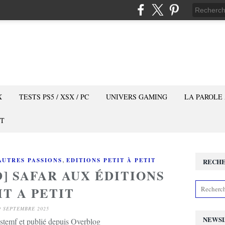
X
TESTS PS5 / XSX / PC
UNIVERS GAMING
LA PAROLE
T
,
AUTRES PASSIONS
EDITIONS PETIT À PETIT
RECH
] SAFAR AUX ÉDITIONS
IT A PETIT
9 SEPTEMBRE 2025
NEWS
stemf et publié depuis Overblog