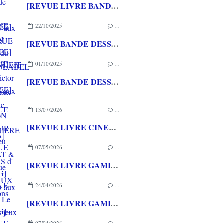
[REVUE LIVRE BANDE DESSINEE] GASTON - Employé du siècle de Rodolphe MASSE aux éditions de LA MARTINIERE
22/10/2025
…
[REVUE BANDE DESSINEE] FAHRENHEIT 451 de Victor SANTOS aux éditions ACTUSF
01/10/2025
…
[REVUE BANDE DESSINEE] ET SOUDAIN LE FUTUR de Mathieu BURNIAT & Dominique MERMOUX aux éditions RUE DE SEVRES
13/07/2026
…
[REVUE LIVRE CINEMA] FAST & FURIOUS d' Arnaud BRIAND aux éditions CASA
07/05/2026
…
[REVUE LIVRE GAMING] PRESS START - Le Japon des jeux vidéo aux éditions NUINUI
24/04/2026
…
[REVUE LIVRE GAMING] - RETRO - ARCADE CLASSICS - La grande histoire des bornes de jeux vidéo aux éditions CASA
07/04/2026
…