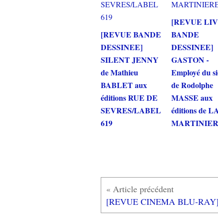
[REVUE LI
[REVUE BANDE
BANDE
DESSINEE]
DESSINEE]
SILENT JENNY
GASTON -
de Mathieu
Employé du si
BABLET aux
de Rodolphe
éditions RUE DE
MASSE aux
SEVRES/LABEL
éditions de L
619
MARTINIE