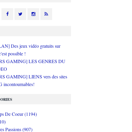
N] Des jeux vidéo gratuits sur
c'est possible !
RS GAMING] LES GENRES DU
DEO
S GAMING] LIENS vers des sites
incontournables!
ORIES
s De Coeur (1194)
10)
es Passions (907)