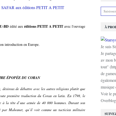
U-BD
éditions PETIT A PETIT
édité aux
avec l'ouvrage
À PRO
t son introduction en Europe.
Je suis S
Je partag
av mon b
tout" (ht
de gameur
IRE ÉPOPÉE DU CORAN
également
musique e
, désireux de débattre avec les autres religions plutôt que
Voir le p
 toute première traduction du Coran en latin. En 1798, le
Overblog
e à la tête d’une armée de 40 000 hommes. Durant son
né par Mahomet, qu’il voit comme un tacticien militaire
SUIVE