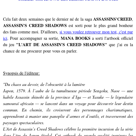
ASSASSINS'CREED
Cela fait deux semaines que le dernier né de la saga
,
ASSASSIN'S CREED SHADOWS
est sorti pour le plus grand bonheur
des fans comme moi. D'ailleurs,
si vous voulez retrouver mon test, c'est par
MANA BOOKS
ici
. Pour accompagner sa sortie,
a sorti l'artbook officiel
"L'ART DE ASSASSIN'S CREED SHADOWS"
du jeu
que j'ai eu la
chance de me procurer pour vous en parler.
Synopsis de l'éditeur:
"Du chaos au devoir, de l'obscurité à la lumière
Japon, 1579. À l’aube de la tumultueuse période Sengoku, Naoe — une
habile Assassin shinobi de la province d’Iga — et Yasuke — le légendaire
samouraï africain — se lancent dans un voyage pour découvrir leur destin
commun. En chemin, ils croiseront des personnages charismatiques,
apprendront à manier une panoplie d’armes et d’outils, et traverseront des
paysages spectaculaires.
L’Art de Assassin’s Creed Shadows
célèbre la première incursion de la série
dans l’ère du Japon féodal. Cet artbook de grande qualité inspirera les