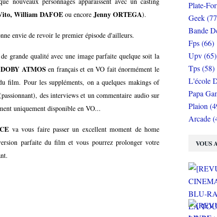
 que nouveaux personnages apparaissent avec un casting
Plate-Fo
ito, William DAFOE
Jenny ORTEGA
ou encore
).
Geek (77
Bande De
e envie de revoir le premier épisode d'ailleurs.
Fps (66)
Upv (65)
de grande qualité avec une image parfaite quelque soit la
Tps (58)
DOBY ATMOS
e
en français et en VO fait énormément le
L'école D
és du film. Pour les suppléments, on a quelques makings of
Papa Gam
(passionnant), des interviews et un commentaire audio sur
Plaion (4
ement uniquement disponible en VO...
Arcade (
ICE
va vous faire passer un excellent moment de home
ersion parfaite du film et vous pourrez prolonger votre
VOUS A
nt.