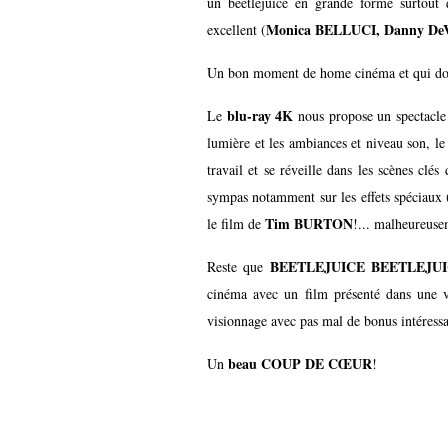
un beetlejuice en grande forme surtout
Monica BELLUCI, Danny DeV
excellent (
Un bon moment de home cinéma et qui donn
blu-ray 4K
Le
nous propose un spectacle 
lumière et les ambiances et niveau son, l
travail et se réveille dans les scènes cl
sympas notamment sur les effets spéciaux 
Tim BURTON
le film de
!... malheureus
BEETLEJUICE BEETLEJU
Reste que
cinéma avec un film présenté dans une v
visionnage avec pas mal de bonus intéressa
beau COUP DE CŒUR
Un
!