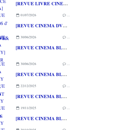
[REVUE LIVRE CINEMA] FAST & FURIOUS d' Arnaud BRIAND aux éditions CASA
01/07/2026
…
[REVUE CINEMA DVD] COUTURES
30/06/2026
…
[REVUE CINEMA BLU-RAY] SHELTER
30/06/2026
…
[REVUE CINEMA BLU-RAY 4K] THE DESCENT
22/12/2025
…
[REVUE CINEMA BLU-RAY 4K] SINNERS
19/11/2025
…
[REVUE CINEMA BLU-RAY 4K] KINGDOM OF HEAVEN DIRECTOR'S CUT
20/10/2025
…