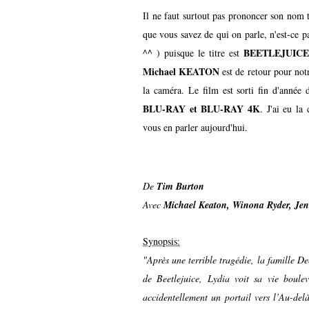
Il ne faut surtout pas prononcer son nom tr
que vous savez de qui on parle, n'est-ce pas?
BEETLEJUICE
^^ ) puisque le titre est
Michael KEATON
est de retour pour notr
la caméra. Le film est sorti fin d'année
BLU-RAY et BLU-RAY 4K
. J'ai eu l
vous en parler aujourd'hui.
De
Tim Burton
Avec
Michael Keaton, Winona Ryder, Je
Synopsis:
"Après une terrible tragédie, la famille De
de Beetlejuice, Lydia voit sa vie bouleve
accidentellement un portail vers l’Au-del