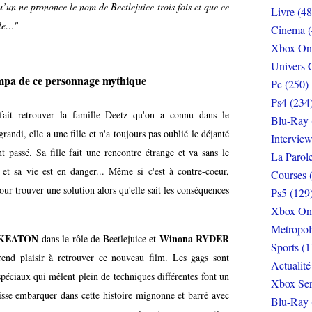
’un ne prononce le nom de Beetlejuice trois fois et que ce
Livre (48
lle…"
Cinema (
Xbox On
Univers 
ympa de ce personnage mythique
Pc (250)
Ps4 (234
fait retrouver la famille Deetz qu'on a connu dans le
Blu-Ray 
grandi, elle a une fille et n'a toujours pas oublié le déjanté
Interview
assé. Sa fille fait une rencontre étrange et va sans le
La Parol
et sa vie est en danger... Même si c'est à contre-coeur,
Courses 
our trouver une solution alors qu'elle sait les conséquences
Ps5 (129
Xbox On
Metropol
l KEATON
Winona RYDER
dans le rôle de Beetlejuice et
Sports (1
rend plaisir à retrouver ce nouveau film. Les gags sont
Actualité
spéciaux qui mêlent plein de techniques différentes font un
Xbox Ser
sse embarquer dans cette histoire mignonne et barré avec
Blu-Ray 