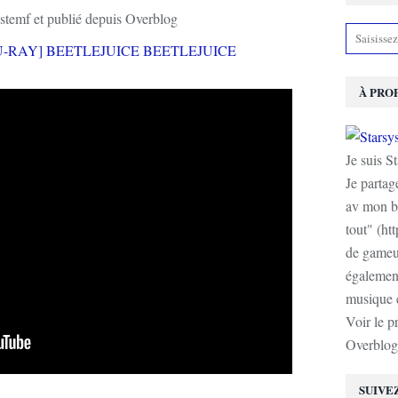
stemf et publié depuis Overblog
À PRO
Je suis S
Je partag
av mon b
tout" (ht
de gameur
également
musique e
Voir le p
Overblog
SUIVE