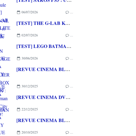
06/07/2026
…
[TEST] THE G-LAB KEYZ ELITE 400 HE PC
02/07/2026
…
[TEST] LEGO BATMAN L'HERITAGE DU CHEVALIER NOIR XBOX SERIES X : C'est Batman Arkham City en LEGO!
30/06/2026
…
[REVUE CINEMA BLU-RAY 4K] THE DESCENT
30/12/2025
…
[REVUE CINEMA DVD] SUPERMAN (2025)
22/12/2025
…
[REVUE CINEMA BLU-RAY 4K] SINNERS
20/10/2025
…