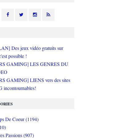
N] Des jeux vidéo gratuits sur
c'est possible !
RS GAMING] LES GENRES DU
DEO
S GAMING] LIENS vers des sites
incontournables!
ORIES
s De Coeur (1194)
10)
es Passions (907)