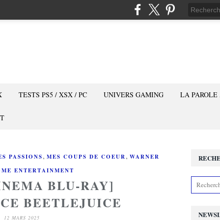
X
TESTS PS5 / XSX / PC
UNIVERS GAMING
LA PAROLE
T
,
,
ES PASSIONS
MES COUPS DE COEUR
WARNER
RECH
OME ENTERTAINMENT
INEMA BLU-RAY]
CE BEETLEJUICE
NEWS
12 MARS 2025