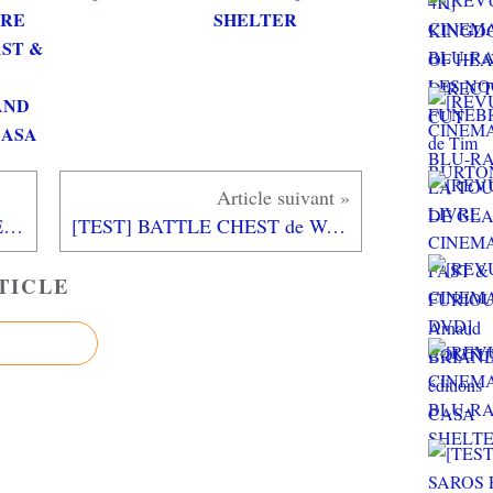
VRE
SHELTER
AST &
AND
 CASA
[TEST] KINGDOM COME DELIVERANCE II XBOX SERIES X : Un jeu vidéo pour les passionnés du Moyen-Age
[TEST] BATTLE CHEST de WARCRAFT REMASTERED : Des versions modernisées pour raviver de vieux souvenirs...
TICLE