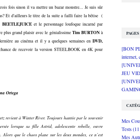
ois fois sinon il va mettre un bazar monstre... Je suis sûr
 Et d'ailleurs le titre de la suite a failli faire la bêtise (
 BEETLEJUICE
et le personnage loufoque incarné par
Tim BURTON
e plus grand plaisir avec le génialissime
à
PAGES
DVD,
 dernière au cinéma et il y a quelques semaines en
[BON PLA
a chance de recevoir la version STEELBOOK en 4K pour
internet, 
[UNIVE
JEU VI
[UNIVER
GAMING 
nna Ortega
CATÉG
etz revient à Winter River. Toujours hantée par le souvenir
Mes Coup
rsée lorsque sa fille Astrid, adolescente rebelle, ouvre
Tests (11
à. Alors que le chaos plane sur les deux mondes, ce n’est
Mes Autr