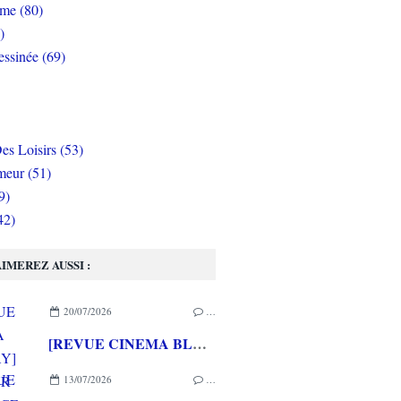
rme (80)
)
ssinée (69)
es Loisirs (53)
eur (51)
9)
42)
IMEREZ AUSSI :
20/07/2026
…
[REVUE CINEMA BLU-RAY] LA TOUR DE GLACE
13/07/2026
…