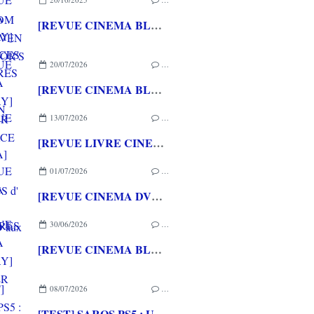
[REVUE CINEMA BLU-RAY] LES NOCES FUNÈBRES de Tim BURTON
20/07/2026
…
[REVUE CINEMA BLU-RAY] LA TOUR DE GLACE
13/07/2026
…
[REVUE LIVRE CINEMA] FAST & FURIOUS d' Arnaud BRIAND aux éditions CASA
01/07/2026
…
[REVUE CINEMA DVD] COUTURES
30/06/2026
…
[REVUE CINEMA BLU-RAY] SHELTER
08/07/2026
…
[TEST] SAROS PS5 : Une formule de RETURNAL améliorée et interessante