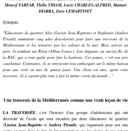
Moncef FARFAR
,
Thilla THIAM
,
Lucie CHARLES-ALFRED
,
Mamari
DIARRA
,
Enzo LEMARTINET
Synopsis:
"Éducateurs de quartier, Alex (Lucien Jean-Baptiste) et Stéphanie (Audrey
Pirault) emmènent cinq ados déscolarisés pour faire une traversée de la
Méditerranée et les réinsérer par les valeurs de la mer. Mais arrivés au
port, ils tombent sur Riton (Alban Ivanov), leur skippeur, un ancien flic de
la BAC, qui a tout quitté pour fuir la banlieue. Ces jeunes, c’est son pire
cauchemar. Contraints, ils se retrouvent tous embarqués sur le même bateau
pour une virée en mer de quinze jours. Une chose est sûre, après cette
traversée, ils n’auront plus tout à fait la même vision du monde…"
Une traversée de la Méditerranée comme une vraie leçon de vie
LA TRAVERSÉE
, c'est l'histoire d'un groupe d'adolescents qui ont
décroché de l'école qui sont encadrés par deux éducateurs de quartier
Lucien Jean-Baptiste
Audrey Pirault
(
et
)
qui organisent pour eux une
sortie en mer dans le but de les resocialiser via les règles de vie sur un