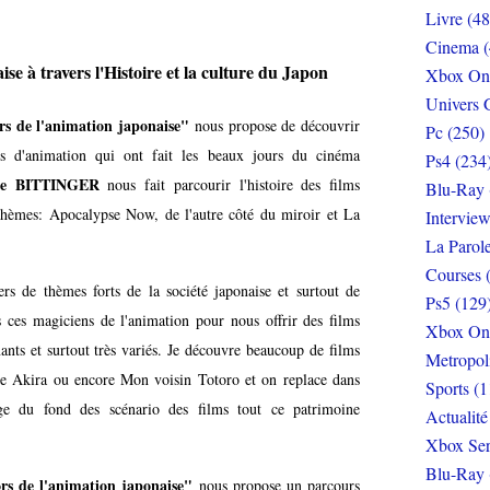
Livre (48
Cinema (
ise à travers l'Histoire et la culture du Japon
Xbox On
Univers 
 de l'animation japonaise"
nous propose de découvrir
Pc (250)
 d'animation qui ont fait les beaux jours du cinéma
Ps4 (234
lie BITTINGER
nous fait parcourir l'histoire des films
Blu-Ray 
 thèmes: Apocalypse Now, de l'autre côté du miroir et La
Interview
La Parol
Courses 
rs de thèmes forts de la société japonaise et surtout de
Ps5 (129
s ces magiciens de l'animation pour nous offrir des films
Xbox On
ants et surtout très variés. Je découvre beaucoup de films
Metropol
 Akira ou encore Mon voisin Totoro et on replace dans
Sports (1
ge du fond des scénario des films tout ce patrimoine
Actualité
Xbox Ser
Blu-Ray 
 de l'animation japonaise"
nous propose un parcours