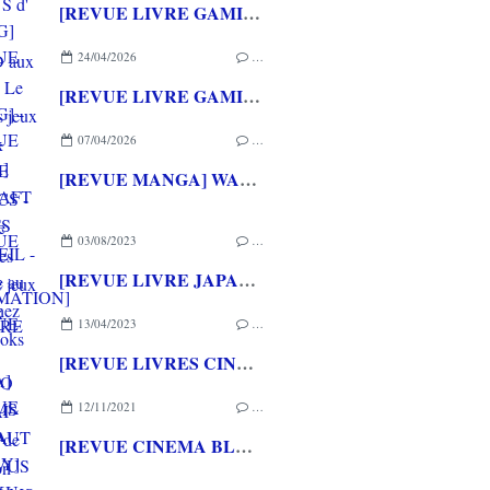
[REVUE LIVRE GAMING] PRESS START - Le Japon des jeux vidéo aux éditions NUINUI
24/04/2026
…
[REVUE LIVRE GAMING] - RETRO - ARCADE CLASSICS - La grande histoire des bornes de jeux vidéo aux éditions CASA
07/04/2026
…
[REVUE MANGA] WARCRAFT LE PUITS DE SOLEIL - La chasse au dragon chez Mana Books
03/08/2023
…
[REVUE LIVRE JAPANIMATION] L'OEUVRE DE MAKOTO SHINKAI - L'orfèvre de l'animation japonaise chez THIRD EDITIONS
13/04/2023
…
[REVUE LIVRES CINEMA] 100 FILMS QU'IL FAUT AVOIR VUS et 100 FILMS D'ANIMATION QU'IL FAUT AVOIR VUS aux éditions LAROUSSE
12/11/2021
…
[REVUE CINEMA BLU-RAY] ON GAKU NOTRE ROCK