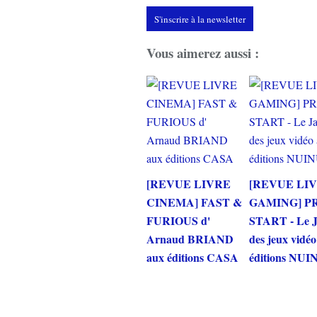
S'inscrire à la newsletter
Vous aimerez aussi :
[REVUE LIVRE
[REVUE LI
CINEMA] FAST &
GAMING] P
FURIOUS d'
START - Le 
Arnaud BRIAND
des jeux vidé
aux éditions CASA
éditions NUI