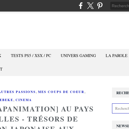
X
TESTS PS5 / XSX / PC
UNIVERS GAMING
LA PAROLE
T
,
,
AUTRES PASSIONS
MES COUPS DE COEUR
RECH
,
EBEKE
CINEMA
APANIMATION] AU PAYS
LLES - TRÉSORS DE
NEWS
ON JAPONAISE AUX