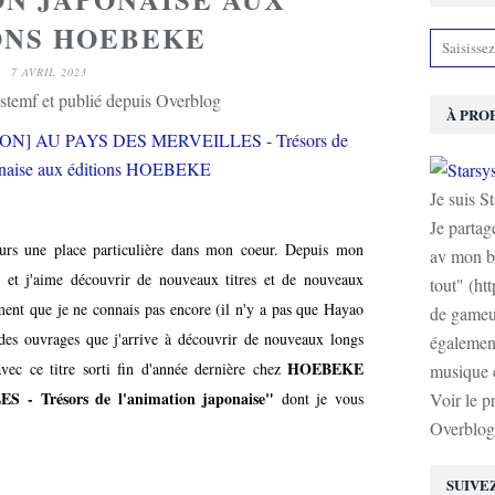
ONS HOEBEKE
7 AVRIL 2023
stemf et publié depuis Overblog
À PRO
Je suis S
Je partag
ours une place particulière dans mon coeur. Depuis mon
av mon b
t et j'aime découvrir de nouveaux titres et de nouveaux
tout" (ht
ément que je ne connais pas encore (il n'y a pas que Hayao
de gameur
des ouvrages que j'arrive à découvrir de nouveaux longs
également
HOEBEKE
avec ce titre sorti fin d'année dernière chez
musique e
- Trésors de l'animation japonaise"
dont je vous
Voir le p
Overblog
SUIVE