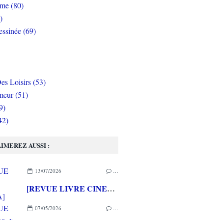
rme (80)
)
ssinée (69)
es Loisirs (53)
eur (51)
9)
42)
IMEREZ AUSSI :
13/07/2026
…
[REVUE LIVRE CINEMA] FAST & FURIOUS d' Arnaud BRIAND aux éditions CASA
07/05/2026
…