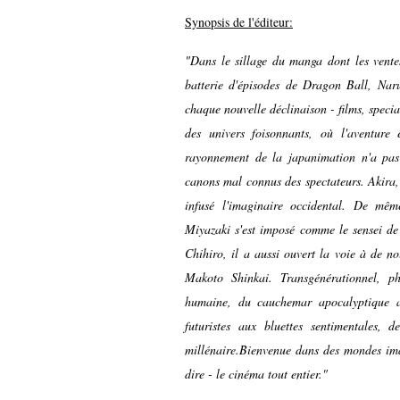
Synopsis de l'éditeur:
"Dans le sillage du manga dont les vente
batterie d'épisodes de Dragon Ball, Nar
chaque nouvelle déclinaison - films, specia
des univers foisonnants, où l'aventure é
rayonnement de la japanimation n'a pas 
canons mal connus des spectateurs. Akira,
infusé l'imaginaire occidental. De mêm
Miyazaki s'est imposé comme le sensei d
Chihiro, il a aussi ouvert la voie à de n
Makoto Shinkai. Transgénérationnel, p
humaine, du cauchemar apocalyptique aux
futuristes aux bluettes sentimentales,
millénaire.Bienvenue dans des mondes imag
dire - le cinéma tout entier."