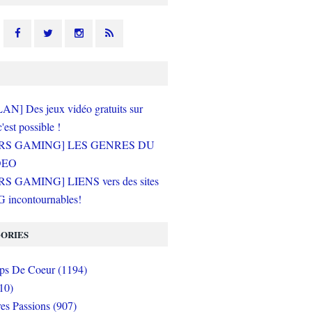
N] Des jeux vidéo gratuits sur
c'est possible !
RS GAMING] LES GENRES DU
DEO
S GAMING] LIENS vers des sites
incontournables!
ORIES
s De Coeur (1194)
10)
es Passions (907)