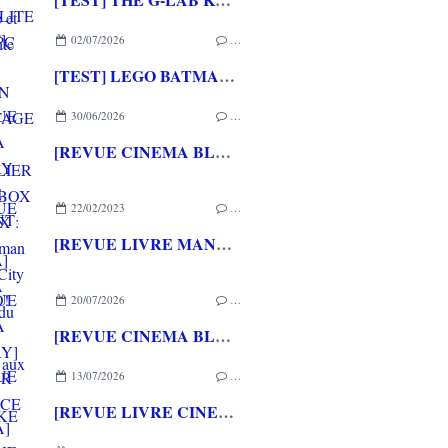
02/07/2026
…
[TEST] LEGO BATMAN L'HERITAGE DU CHEVALIER NOIR XBOX SERIES X : C'est Batman Arkham City en LEGO!
30/06/2026
…
[REVUE CINEMA BLU-RAY 4K] THE DESCENT
22/02/2023
…
[REVUE LIVRE MANGA] MANGA STORY du CHEF OTAKU aux éditions HOEBEKE
20/07/2026
…
[REVUE CINEMA BLU-RAY] LA TOUR DE GLACE
13/07/2026
…
[REVUE LIVRE CINEMA] FAST & FURIOUS d' Arnaud BRIAND aux éditions CASA