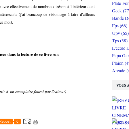
Plate-Fo
e avec effectivement de nombreux trésors à l'intérieur dont
Geek (77
téressants (j'ai beaucoup de visionnage à faire d'ailleurs
Bande De
ur moi).
Fps (66)
Upv (65)
Tps (58)
L'école D
er dans la lecture de ce livre sur:
Papa Gam
Plaion (4
Arcade (
VOUS A
tir d' un exemplaire fourni par l'éditeur)
Repost
0