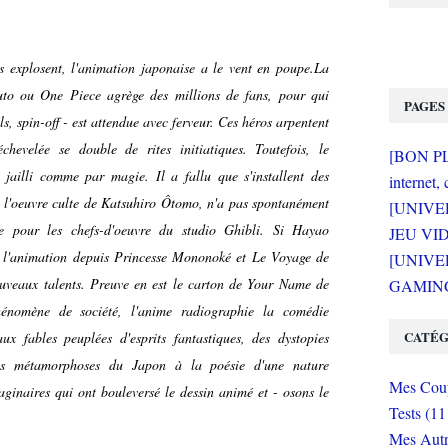
s explosent, l'animation japonaise a le vent en poupe.La
uto ou One Piece agrège des millions de fans, pour qui
PAGES
ls, spin-off - est attendue avec ferveur. Ces héros arpentent
chevelée se double de rites initiatiques. Toutefois, le
[BON PLA
jailli comme par magie. Il a fallu que s'installent des
internet, 
 l'oeuvre culte de Katsuhiro Ôtomo, n'a pas spontanément
[UNIVE
e pour les chefs-d'oeuvre du studio Ghibli. Si Hayao
JEU VI
e l'animation depuis Princesse Mononoké et Le Voyage de
[UNIVER
ouveaux talents. Preuve en est le carton de Your Name de
GAMING 
hénomène de société, l'anime radiographie la comédie
CATÉG
 fables peuplées d'esprits fantastiques, des dystopies
 des métamorphoses du Japon à la poésie d'une nature
Mes Coup
inaires qui ont bouleversé le dessin animé et - osons le
Tests (11
Mes Autr