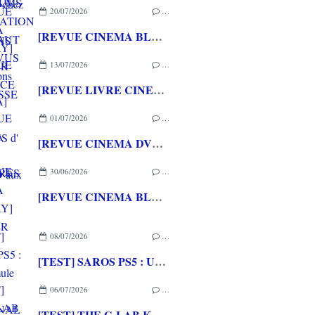
20/07/2026
…
[REVUE CINEMA BLU-RAY] LA TOUR DE GLACE
13/07/2026
…
[REVUE LIVRE CINEMA] FAST & FURIOUS d' Arnaud BRIAND aux éditions CASA
01/07/2026
…
[REVUE CINEMA DVD] COUTURES
30/06/2026
…
[REVUE CINEMA BLU-RAY] SHELTER
08/07/2026
…
[TEST] SAROS PS5 : Une formule de RETURNAL améliorée et interessante
06/07/2026
…
[TEST] THE G-LAB KEYZ ELITE 400 HE PC