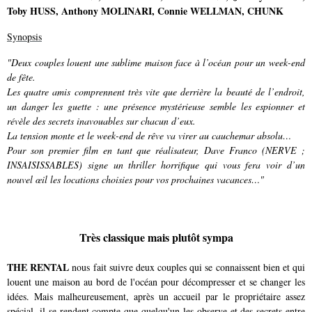
Toby HUSS
,
Anthony MOLINARI
,
Connie WELLMAN
,
CHUNK
Synopsis
"Deux couples louent une sublime maison face à l’océan pour un week-end
de fête.
Les quatre amis comprennent très vite que derrière la beauté de l’endroit,
un danger les guette : une présence mystérieuse semble les espionner et
révèle des secrets inavouables sur chacun d’eux.
La tension monte et le week-end de rêve va virer au cauchemar absolu…
Pour son premier film en tant que réalisateur, Dave Franco (NERVE ;
INSAISISSABLES) signe un thriller horrifique qui vous fera voir d’un
nouvel œil les locations choisies pour vos prochaines vacances…"
Très classique mais plutôt sympa
THE RENTAL
nous fait suivre deux couples qui se connaissent bien et qui
louent une maison au bord de l'océan pour décompresser et se changer les
idées. Mais malheureusement, après un accueil par le propriétaire assez
spécial, il se rendent compte que quelqu'un les observe et des secrets entre