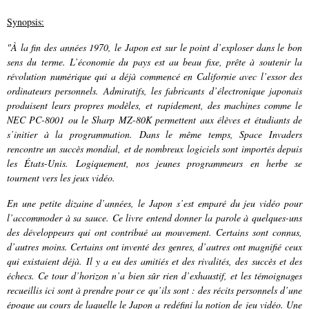
Synopsis:
"À la fin des années 1970, le Japon est sur le point d’exploser dans le bon
sens du terme. L’économie du pays est au beau fixe, prête à soutenir la
révolution numérique qui a déjà commencé en Californie avec l’essor des
ordinateurs personnels. Admiratifs, les fabricants d’électronique japonais
produisent leurs propres modèles, et rapidement, des machines comme le
NEC PC-8001 ou le Sharp MZ-80K permettent aux élèves et étudiants de
s’initier à la programmation. Dans le même temps, Space Invaders
rencontre un succès mondial, et de nombreux logiciels sont importés depuis
les États-Unis. Logiquement, nos jeunes programmeurs en herbe se
tournent vers les jeux vidéo.
En une petite dizaine d’années, le Japon s’est emparé du jeu vidéo pour
l’accommoder à sa sauce. Ce livre entend donner la parole à quelques-uns
des développeurs qui ont contribué au mouvement. Certains sont connus,
d’autres moins. Certains ont inventé des genres, d’autres ont magnifié ceux
qui existaient déjà. Il y a eu des amitiés et des rivalités, des succès et des
échecs. Ce tour d’horizon n’a bien sûr rien d’exhaustif, et les témoignages
recueillis ici sont à prendre pour ce qu’ils sont : des récits personnels d’une
époque au cours de laquelle le Japon a redéfini la notion de jeu vidéo. Une