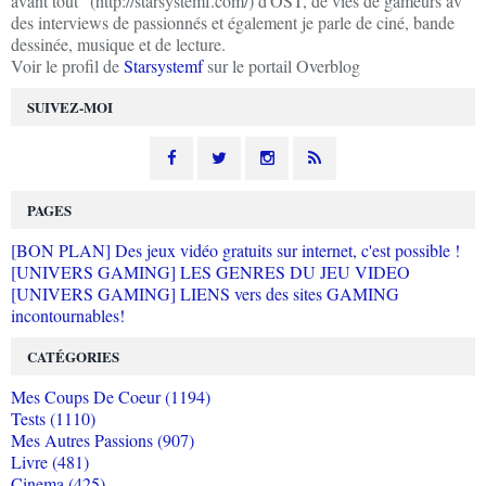
avant tout" (http://starsystemf.com/) d'OST, de vies de gameurs av
des interviews de passionnés et également je parle de ciné, bande
dessinée, musique et de lecture.
Voir le profil de
Starsystemf
sur le portail Overblog
SUIVEZ-MOI
PAGES
[BON PLAN] Des jeux vidéo gratuits sur internet, c'est possible !
[UNIVERS GAMING] LES GENRES DU JEU VIDEO
[UNIVERS GAMING] LIENS vers des sites GAMING
incontournables!
CATÉGORIES
Mes Coups De Coeur (1194)
Tests (1110)
Mes Autres Passions (907)
Livre (481)
Cinema (425)