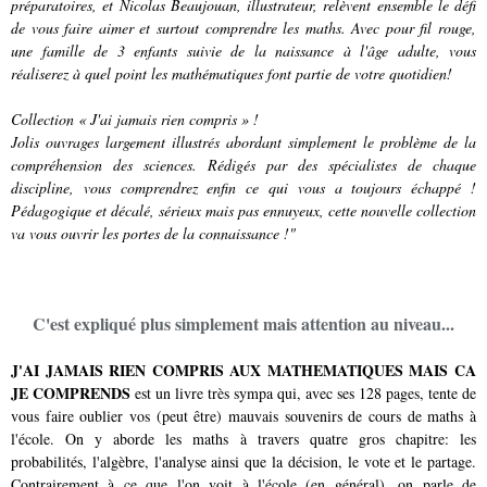
préparatoires, et Nicolas Beaujouan, illustrateur, relèvent ensemble le défi
de vous faire aimer et surtout comprendre les maths. Avec pour fil rouge,
une famille de 3 enfants suivie de la naissance à l'âge adulte, vous
réaliserez à quel point les mathématiques font partie de votre quotidien!
Collection « J'ai jamais rien compris » !
Jolis ouvrages largement illustrés abordant simplement le problème de la
compréhension des sciences. Rédigés par des spécialistes de chaque
discipline, vous comprendrez enfin ce qui vous a toujours échappé !
Pédagogique et décalé, sérieux mais pas ennuyeux, cette nouvelle collection
va vous ouvrir les portes de la connaissance !"
C'est expliqué plus simplement mais attention au niveau...
J'AI JAMAIS RIEN COMPRIS AUX MATHEMATIQUES MAIS CA
JE COMPRENDS
est un livre très sympa qui, avec ses 128 pages, tente de
vous faire oublier vos (peut être) mauvais souvenirs de cours de maths à
l'école. On y aborde les maths à travers quatre gros chapitre: les
probabilités, l'algèbre, l'analyse ainsi que la décision, le vote et le partage.
Contrairement à ce que l'on voit à l'école (en général), on parle de