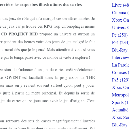
errière les superbes illustrations des cartes
Livre (48
Cinema (
n des jeux de rôle qui m'a marqué ces dernières années. Je
Xbox On
RPG
re de jeux car je trouve ces
trop chronophages même
Univers 
CD PROJEKT RED
e
propose un univers et surtout un
Pc (250)
r pendant des heures voire des jours de jeu malgré le fait
Ps4 (234
etournerai dès que je le peux! Mais attention à vous si vous
Blu-Ray 
Interview
re pas le temps passé avec ce monde si vaste à explorer!
La Parol
ccasion de s'adonner à un jeu de cartes créé spécialement
Courses 
GWENT
THE
 Le
est facultatif dans la progression de
Ps5 (129
ouer mais on y revient souvent surtout qu'on peut y jouer
Xbox On
v juste à partir du menu principal. Et depuis la sortie de
Metropol
u jeu de cartes qui se joue sans avoir le jeu d'origine. C'est
Sports (1
Actualité
Xbox Ser
, on retrouve des sets de cartes magnifiquement illustrées
Blu-Ray 
vrant de ce beau livre dont je vous parle actuellement, j'ai