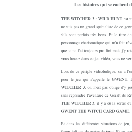
Les histoires qui se cachent d
THE WITCHER 3 : WILD HUNT
est u
ne suis pas un grand spécialiste de ce gen
s'ils sont parfois très bons. Et le titre d
personnage charismatique qui m'a fait rêve
que je ne l'ai toujours pas fini mais j'y r
vous lancez dans ce jeu vidéo, vous ne ver
Lors de ce périple vidéoludique, on a l'o
GWENT
pour le jeu qui s'appelle le
.
WITCHER 3
, on n'est pas obligé d'y j
sans reprendre l'aventure de Geralt de Ri
THE WITCHER 3
, il y a eu la sortie d
GWENT THE WITCH CARD GAME
.
Et dans les différentes situations de jeu
façon joli jeu de cartes de tarot. Et en ou