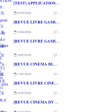
[TEST] APPLICATION QWARGS : une appli française pour gérer sa collection de jeux vidéo prometteuse!
07/05/2026
…
[REVUE LIVRE GAMING] PRESS START - Le Japon des jeux vidéo aux éditions NUINUI
24/04/2026
…
[REVUE LIVRE GAMING] - RETRO - ARCADE CLASSICS - La grande histoire des bornes de jeux vidéo aux éditions CASA
20/07/2026
…
[REVUE CINEMA BLU-RAY] LA TOUR DE GLACE
13/07/2026
…
[REVUE LIVRE CINEMA] FAST & FURIOUS d' Arnaud BRIAND aux éditions CASA
01/07/2026
…
[REVUE CINEMA DVD] COUTURES
30/06/2026
…