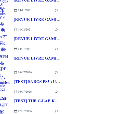
04/11/2021
…
[REVUE LIVRE GAMING] WORLD OF WARCRAFT CONTES ET LEGENDES D'AZEROTH aux éditions PANINI BOOKS
11/02/2021
…
[REVUE LIVRE GAMING] WORLD OF WARCRAFT A la découverte d'Azeroth - Les Royaumes de l'Est chez PANINI BOOKS
04/01/2021
…
[REVUE LIVRE GAMING] LE MONDE DE CYBERPUNK 2077 aux éditions PANINI BOOKS
08/07/2026
…
[TEST] SAROS PS5 : Une formule de RETURNAL améliorée et interessante
06/07/2026
…
[TEST] THE G-LAB KEYZ ELITE 400 HE PC
02/07/2026
…