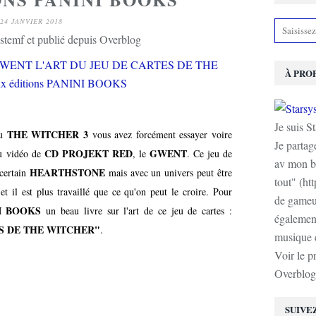
24 JANVIER 2018
stemf et publié depuis Overblog
À PRO
Je suis S
THE WITCHER 3
eu
vous avez forcément essayer voire
Je partag
CD PROJEKT RED
GWENT
eu vidéo de
, le
. Ce jeu de
av mon b
HEARTHSTONE
 certain
mais avec un univers peut être
tout" (ht
et il est plus travaillé que ce qu'on peut le croire. Pour
de gameur
I BOOKS
un beau livre sur l'art de ce jeu de cartes :
également
ES DE THE WITCHER"
.
musique e
Voir le p
Overblog
SUIVE