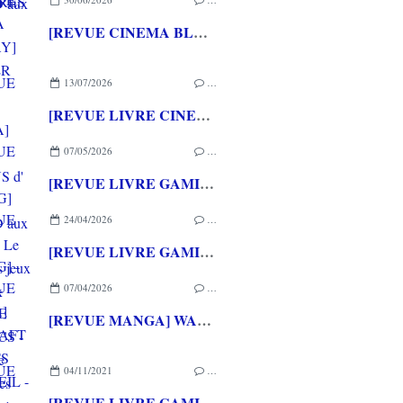
[REVUE CINEMA BLU-RAY] SHELTER
13/07/2026
…
[REVUE LIVRE CINEMA] FAST & FURIOUS d' Arnaud BRIAND aux éditions CASA
07/05/2026
…
[REVUE LIVRE GAMING] PRESS START - Le Japon des jeux vidéo aux éditions NUINUI
24/04/2026
…
[REVUE LIVRE GAMING] - RETRO - ARCADE CLASSICS - La grande histoire des bornes de jeux vidéo aux éditions CASA
07/04/2026
…
[REVUE MANGA] WARCRAFT LE PUITS DE SOLEIL - La chasse au dragon chez Mana Books
04/11/2021
…
[REVUE LIVRE GAMING] L'ART DE FAR CRY 6 aux éditions PANINI BOOKS