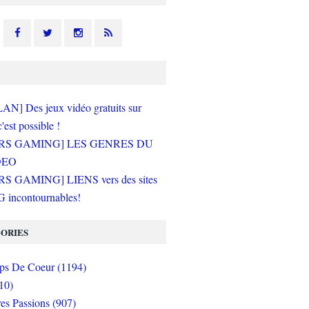
N] Des jeux vidéo gratuits sur
c'est possible !
RS GAMING] LES GENRES DU
DEO
S GAMING] LIENS vers des sites
incontournables!
ORIES
s De Coeur (1194)
10)
es Passions (907)