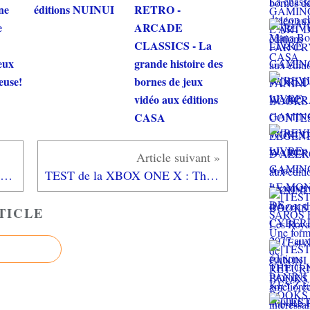
ne
éditions NUINUI
RETRO -
e
ARCADE
CLASSICS - La
jeux
grande histoire des
euse!
bornes de jeux
vidéo aux éditions
CASA
TEST de YAKUZA KIWAMI (sur PS4): la renaissance du dragon
TEST de la XBOX ONE X : The Monster is (really) here!
TICLE