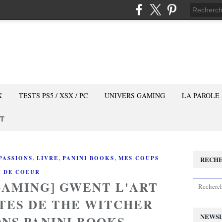
X
TESTS PS5 / XSX / PC
UNIVERS GAMING
LA PAROLE
T
,
,
,
PASSIONS
LIVRE
PANINI BOOKS
MES COUPS
RECH
DE COEUR
GAMING] GWENT L'ART
RTES DE THE WITCHER
NEWS
ONS PANINI BOOKS