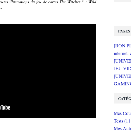
ueuses illustrations du jeu de cartes The Witcher 3 : Wild
."
PAGES
[BON PLA
internet, 
[UNIVE
JEU VI
[UNIVER
GAMING 
CATÉG
Mes Coup
Tests (11
Mes Autr