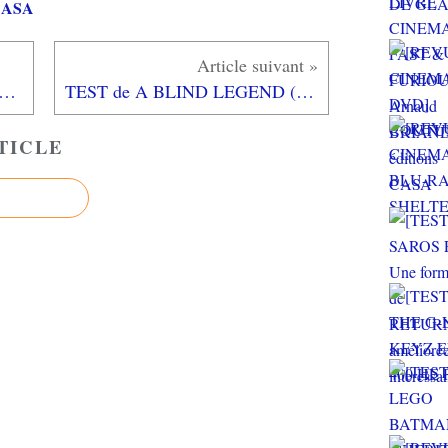
 CASA
CINEMA SALLE] VALERIAN ET LA CITE DES MILLE PLANETES
TEST de A BLIND LEGEND (sur PC et ANDROID): une expérience inédite!
TICLE