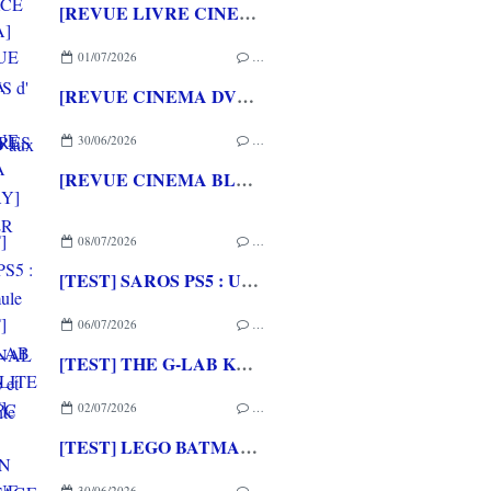
[REVUE LIVRE CINEMA] FAST & FURIOUS d' Arnaud BRIAND aux éditions CASA
01/07/2026
…
[REVUE CINEMA DVD] COUTURES
30/06/2026
…
[REVUE CINEMA BLU-RAY] SHELTER
08/07/2026
…
[TEST] SAROS PS5 : Une formule de RETURNAL améliorée et interessante
06/07/2026
…
[TEST] THE G-LAB KEYZ ELITE 400 HE PC
02/07/2026
…
[TEST] LEGO BATMAN L'HERITAGE DU CHEVALIER NOIR XBOX SERIES X : C'est Batman Arkham City en LEGO!
30/06/2026
…