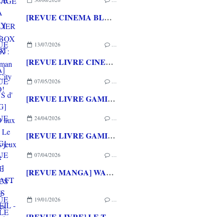
[REVUE CINEMA BLU-RAY 4K] THE DESCENT
13/07/2026
…
[REVUE LIVRE CINEMA] FAST & FURIOUS d' Arnaud BRIAND aux éditions CASA
07/05/2026
…
[REVUE LIVRE GAMING] PRESS START - Le Japon des jeux vidéo aux éditions NUINUI
24/04/2026
…
[REVUE LIVRE GAMING] - RETRO - ARCADE CLASSICS - La grande histoire des bornes de jeux vidéo aux éditions CASA
07/04/2026
…
[REVUE MANGA] WARCRAFT LE PUITS DE SOLEIL - La chasse au dragon chez Mana Books
19/01/2026
…
[REVUE LIVRE] LE THOMSON TO7, saga du premier micro-ordinateur grand public français aux éditions RUE DES ECOLES SUPERIEUR