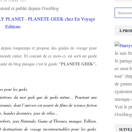
26 OCTOBRE 2017
stemf et publié depuis Overblog
À PRO
 depuis longtemps et propose des guides de voyage pour
Je suis S
monde entier. Et courant de ce mois-ci, est sorti un guide
Je partag
"PLANETE GEEK".
auté du blog puisque c'est le guide
av mon b
tout" (ht
de gameur
es pour les geeks
également
éfinitions du mot geek que de geeks même… Pourtant une
musique e
sionnés, dont l’univers est nourri de films de science fiction
Voir le p
éo, bandes dessinées, jeux de rôles…
Overblog
robots, jeux Nintendo, Game of Thrones, mangas, Tolkien,
 destinations de voyage incontournables pour les geeks.
SUIVE