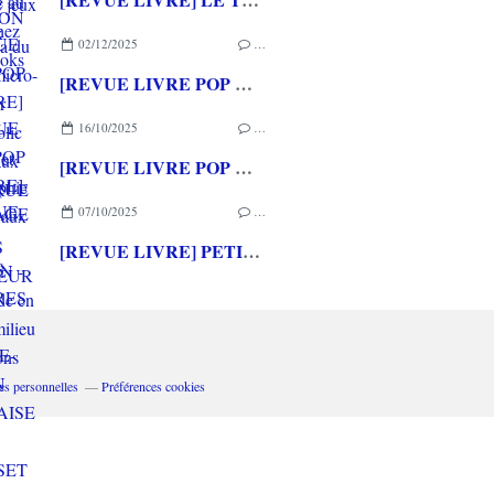
02/12/2025
…
[REVUE LIVRE POP CULTURE] HENTAI - Erotisme et pornographie au Japon aux éditions YNNIS
16/10/2025
…
[REVUE LIVRE POP CULTURE] HOMMAGE A JRR TOLKIEN - Promenade en terre du milieu aux éditions YNNIS
07/10/2025
…
[REVUE LIVRE] PETITES HISTOIRES DE LA SCIENCE-FICTION FRANCAISE d'Alain GROUSSET aux éditions ACTUSF
es personnelles
Préférences cookies