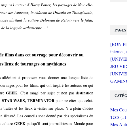
i inspira l’auteur d’Harry Potter, les paysages de Nouvelle-
igneur des Anneaux, le château de Dracula en Transylvanie,
musée abritant la voiture Delorean de Retour vers le futur,
s de la légende arthurienne… "
PAGES
[BON PLA
internet, 
 de films dans cet ouvrage pour découvrir ou
[UNIVE
es lieux de tournages ou mythiques
JEU VI
[UNIVER
alléchant à proposer: vous donner une
longue liste de
GAMING 
tournages pour les films, qui ont inspiré les auteurs ou qui
GEEK
ture
. C'est rangé par sujet et non par destination
CATÉG
, STAR WARS, TERMINATOR
pour ne citer que cela).
traités et les lieux à visiter sur place. Y a plein d'idées
Mes Coup
en illustré. Les conseils sont donné par des spécialistes du
Tests (11
GEEK
la culture
puisqu'il sont journalistes au Monde pour
Mes Autr