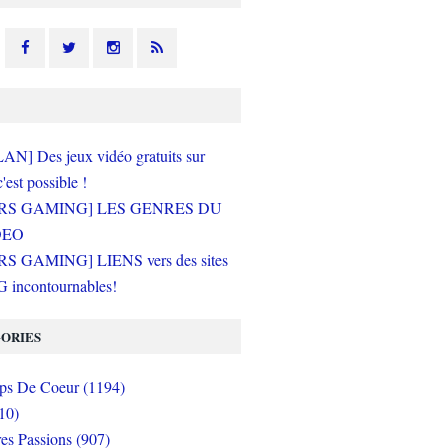
N] Des jeux vidéo gratuits sur
c'est possible !
RS GAMING] LES GENRES DU
DEO
S GAMING] LIENS vers des sites
incontournables!
ORIES
s De Coeur (1194)
10)
es Passions (907)