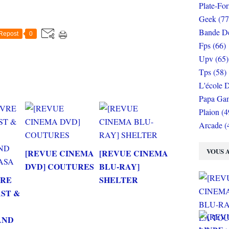
Plate-Fo
Geek (77
Bande De
Repost
0
Fps (66)
Upv (65)
Tps (58)
L'école D
Papa Gam
Plaion (4
Arcade (
VOUS A
[REVUE CINEMA
[REVUE CINEMA
DVD] COUTURES
BLU-RAY]
VRE
SHELTER
AST &
AND