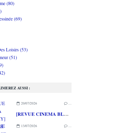
rme (80)
)
ssinée (69)
es Loisirs (53)
eur (51)
9)
42)
IMEREZ AUSSI :
20/07/2026
…
[REVUE CINEMA BLU-RAY] LA TOUR DE GLACE
13/07/2026
…