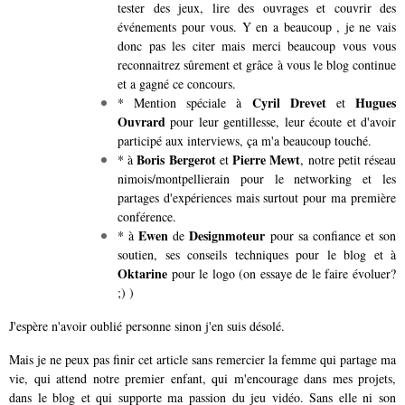
tester des jeux, lire des ouvrages et couvrir des
événements pour vous. Y en a beaucoup , je ne vais
donc pas les citer mais merci beaucoup vous vous
reconnaitrez sûrement et grâce à vous le blog continue
et a gagné ce concours.
Cyril Drevet
Hugues
* Mention spéciale à
et
Ouvrard
pour leur gentillesse, leur écoute et d'avoir
participé aux interviews, ça m'a beaucoup touché.
Boris Bergerot
Pierre Mewt
* à
et
, notre petit réseau
nimois/montpellierain pour le networking et les
partages d'expériences mais surtout pour ma première
conférence.
Ewen
Designmoteur
* à
de
pour sa confiance et son
soutien, ses conseils techniques pour le blog et à
Oktarine
pour le logo (on essaye de le faire évoluer?
;) )
J'espère n'avoir oublié personne sinon j'en suis désolé.
Mais je ne peux pas finir cet article sans remercier la femme qui partage ma
vie, qui attend notre premier enfant, qui m'encourage dans mes projets,
dans le blog et qui supporte ma passion du jeu vidéo. Sans elle ni son