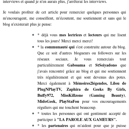
interviews et quand je n'en aurais plus, j'arrêterai les interviews.
Je voulais profiter de cet article pour remercier quelques personnes qui
m'encouragent, me conseillent, m'écoutent, me soutiennent et sans qui le
blog n'existerait plus je pense:
mes lectrices
lecteurs
* déjà vous
et
qui me lisent
tous les jours! Merci merci merci!
communauté qui
* la
s'est construite autour du blog.
Que ce soit d'autres blogueurs ou followers sur les
réseaux sociaux. Je vous remerciais tout
Gabssama
StSeiyadono
particulièrement
et
que
j'avais rencontré grâce au blog et qui me soutiennent
très régulièrement et qui sont devenus des potes.
Mémoires2légendes, Lilou de
Merci également à
PlugNPlayTV, Zaphira de Geeks By Girls,
Buffy972, MissKillzone (Gaming Beauty)
,
MidoGeek, PlayStaFou
pour vos encouragements
réguliers qui me touchent beaucoup.
* toutes les personnes qui ont gentiment accepté de
"LA PAROLE AUX GAMEURS".
participer à
partenaires
* les
qui m'aident pour que je puisse