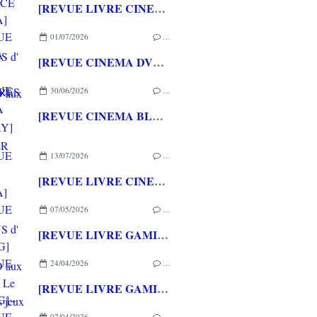
[REVUE LIVRE CINEMA] FAST & FURIOUS d' Arnaud BRIAND aux éditions CASA
01/07/2026
…
[REVUE CINEMA DVD] COUTURES
30/06/2026
…
[REVUE CINEMA BLU-RAY] SHELTER
13/07/2026
…
[REVUE LIVRE CINEMA] FAST & FURIOUS d' Arnaud BRIAND aux éditions CASA
07/05/2026
…
[REVUE LIVRE GAMING] PRESS START - Le Japon des jeux vidéo aux éditions NUINUI
24/04/2026
…
[REVUE LIVRE GAMING] - RETRO - ARCADE CLASSICS - La grande histoire des bornes de jeux vidéo aux éditions CASA
07/04/2026
…