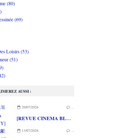
rme (80)
)
ssinée (69)
es Loisirs (53)
eur (51)
9)
42)
IMEREZ AUSSI :
20/07/2026
…
[REVUE CINEMA BLU-RAY] LA TOUR DE GLACE
13/07/2026
…