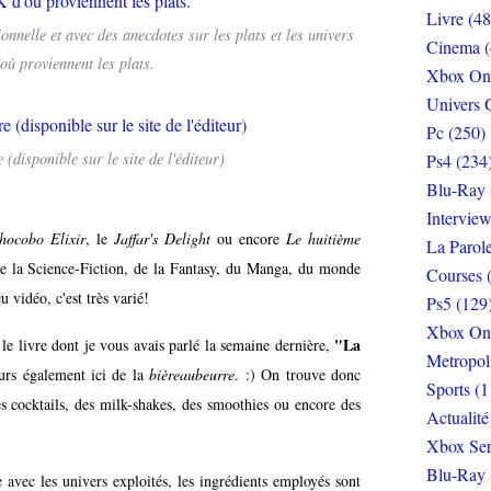
Livre (48
onnelle et avec des anecdotes sur les plats et les univers
Cinema (
ù proviennent les plats.
Xbox On
Univers 
Pc (250)
e (disponible sur le site de l'éditeur)
Ps4 (234
Blu-Ray 
Interview
hocobo Elixir
, le
Jaffar's Delight
ou encore
Le huitième
La Parol
 de la Science-Fiction, de la Fantasy, du Manga, du monde
Courses 
 vidéo, c'est très varié!
Ps5 (129
Xbox On
"La
 le livre dont je vous avais parlé la semaine dernière,
Metropol
eurs également ici de la
bièreaubeurre
. :) On trouve donc
Sports (1
es cocktails, des milk-shakes, des smoothies ou encore des
Actualité
Xbox Ser
Blu-Ray 
 avec les univers exploités, les ingrédients employés sont