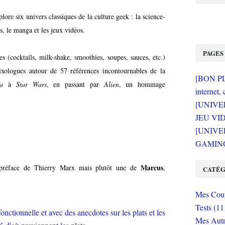
lore six univers classiques de la culture geek : la science-
cs, le manga et les jeux vidéos.
PAGES
s (cocktails, milk-shake, smoothies, soupes, sauces, etc.)
xologues autour de 57 références incontournables de la
[BON PLA
a
à
Star Wars
, en passant par
Alien
, un hommage
internet, 
[UNIVE
JEU VI
[UNIVER
GAMING 
Marcus
de préface de Thierry Marx mais plutôt une de
,
CATÉG
Mes Coup
Tests (11
Mes Autr