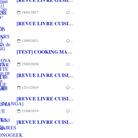
18/01/2017
…
[REVUE LIVRE CUISINE] STAR WARS CANTINA de Thibaud VILLANOVA chez HACHETTE PRATIQUE
13/09/2021
…
[TEST] COOKING MAMA COOKSTAR PS4 : Vous en reprendrez bien un peu?
25/05/2020
…
[REVUE LIVRE CUISINE GEEK] THE ELDER SCROLLS Le livre de cuisine officiel aux éditions PANINI BOOKS
12/11/2019
…
[REVUE LIVRE CUISINE/MANGA] LES RECETTES LEGENDAIRES DE DRAGON BALL de Thibaud VILLANOVA aux éditions GLENAT
21/08/2019
…
[REVUE LIVRE CUISINE] GASTRONOGEEK SPECIAL KIDS de Thibaud Villanova aux éditions HACHETTE HEROES