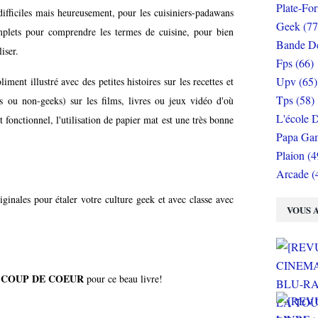
Plate-Fo
 difficiles mais heureusement, pour les cuisiniers-padawans
Geek (77
plets pour comprendre les termes de cuisine, pour bien
Bande De
liser.
Fps (66)
Upv (65)
iment illustré avec des petites histoires sur les recettes et
Tps (58)
s ou non-geeks) sur les films, livres ou jeux vidéo d'où
L'école D
t fonctionnel, l'utilisation de papier mat est une très bonne
Papa Gam
Plaion (4
Arcade (
iginales pour étaler votre culture geek et avec classe avec
VOUS A
COUP DE COEUR
n
pour ce beau livre!