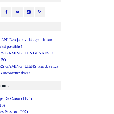
N] Des jeux vidéo gratuits sur
c'est possible !
RS GAMING] LES GENRES DU
DEO
S GAMING] LIENS vers des sites
incontournables!
ORIES
s De Coeur (1194)
10)
es Passions (907)