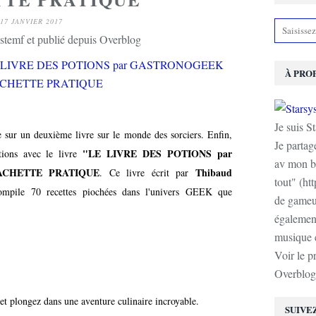
17 JANVIER 2017
stemf et publié depuis Overblog
À PRO
Je suis S
sur un deuxième livre sur le monde des sorciers. Enfin,
Je partag
"LE LIVRE DES POTIONS par
tions avec le livre
av mon b
 HACHETTE PRATIQUE
Thibaud
. Ce livre écrit par
tout" (ht
mpile 70 recettes piochées dans l'univers GEEK que
de gameur
également
musique e
Voir le p
Overblog
t plongez dans une aventure culinaire incroyable.
SUIVE