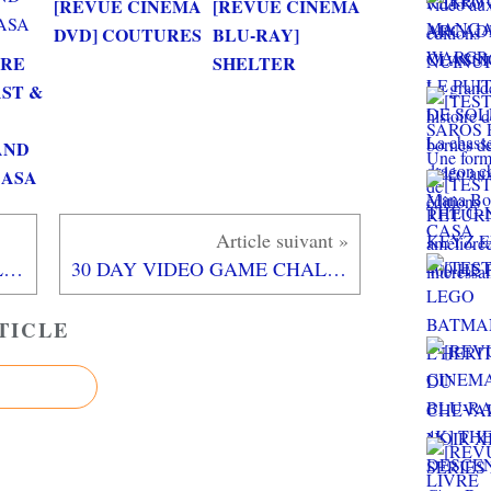
[REVUE CINEMA
[REVUE CINEMA
DVD] COUTURES
BLU-RAY]
VRE
SHELTER
AST &
AND
 CASA
30 DAY VIDEO GAME CHALLENGE : Jour 17 L'antagoniste préféré, ROBOTNIK
30 DAY VIDEO GAME CHALLENGE : Jour 18 Le protagoniste préféré, SONIC THE HEDGEHOG
TICLE