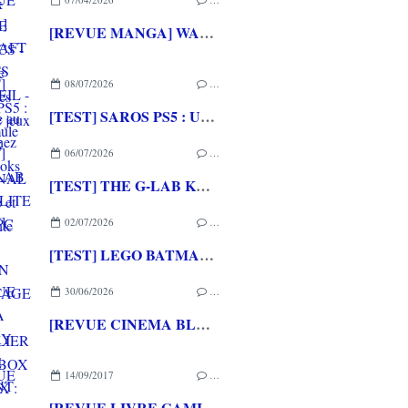
[REVUE MANGA] WARCRAFT LE PUITS DE SOLEIL - La chasse au dragon chez Mana Books
08/07/2026
…
[TEST] SAROS PS5 : Une formule de RETURNAL améliorée et interessante
06/07/2026
…
[TEST] THE G-LAB KEYZ ELITE 400 HE PC
02/07/2026
…
[TEST] LEGO BATMAN L'HERITAGE DU CHEVALIER NOIR XBOX SERIES X : C'est Batman Arkham City en LEGO!
30/06/2026
…
[REVUE CINEMA BLU-RAY 4K] THE DESCENT
14/09/2017
…
[REVUE LIVRE GAMING] GUINNESS WORLD RECORDS GAMER'S EDITION 2018 aux éditions HACHETTE PRATIQUE