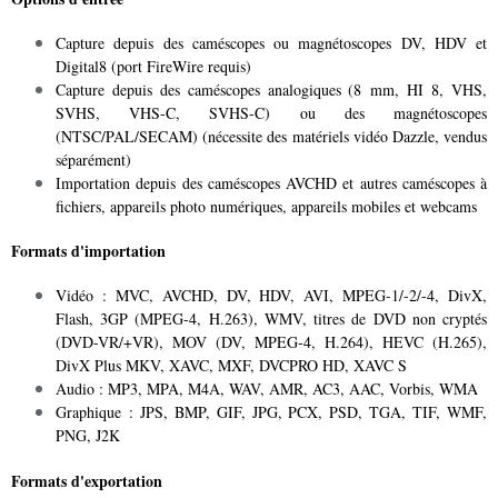
Capture depuis des caméscopes ou magnétoscopes DV, HDV et
Digital8 (port FireWire requis)
Capture depuis des caméscopes analogiques (8 mm, HI 8, VHS,
SVHS, VHS-C, SVHS-C) ou des magnétoscopes
(NTSC/PAL/SECAM) (nécessite des matériels vidéo Dazzle, vendus
séparément)
Importation depuis des caméscopes AVCHD et autres caméscopes à
fichiers, appareils photo numériques, appareils mobiles et webcams
Formats d'importation
Vidéo : MVC, AVCHD, DV, HDV, AVI, MPEG-1/-2/-4, DivX,
Flash, 3GP (MPEG-4, H.263), WMV, titres de DVD non cryptés
(DVD-VR/+VR), MOV (DV, MPEG-4, H.264), HEVC (H.265),
DivX Plus MKV, XAVC, MXF, DVCPRO HD, XAVC S
Audio : MP3, MPA, M4A, WAV, AMR, AC3, AAC, Vorbis, WMA
Graphique : JPS, BMP, GIF, JPG, PCX, PSD, TGA, TIF, WMF,
PNG, J2K
Formats d'exportation