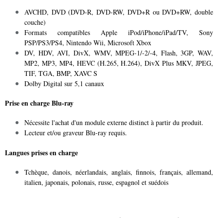
AVCHD, DVD (DVD-R, DVD-RW, DVD+R ou DVD+RW, double
couche)
Formats compatibles Apple iPod/iPhone/iPad/TV, Sony
PSP/PS3/PS4, Nintendo Wii, Microsoft Xbox
DV, HDV, AVI, DivX, WMV, MPEG-1/-2/-4, Flash, 3GP, WAV,
MP2, MP3, MP4, HEVC (H.265, H.264), DivX Plus MKV, JPEG,
TIF, TGA, BMP, XAVC S
Dolby Digital sur 5,1 canaux
Prise en charge Blu-ray
Nécessite l'achat d'un module externe distinct à partir du produit.
Lecteur et/ou graveur Blu-ray requis.
Langues prises en charge
Tchèque, danois, néerlandais, anglais, finnois, français, allemand,
italien, japonais, polonais, russe, espagnol et suédois