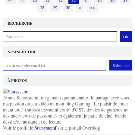
<<
<
10
20
21
22
23
24
25
26
27
28
29
30
>
>>
RECHERCHE
NEWSLETTER
À PROPOS
Je suis Starsystemf, un gameur quarantenaire. Je partage avec vous
ma passion du jeu vidéo av mon blog Gaming "Le plaisir de jouer
avant tout" (http://starsystemf.com/) d'OST, de vies de gameurs av
des interviews de passionnés et également je parle de ciné, bande
dessinée, musique et de lecture.
Voir le profil de
Starsystemf
sur le portail Overblog