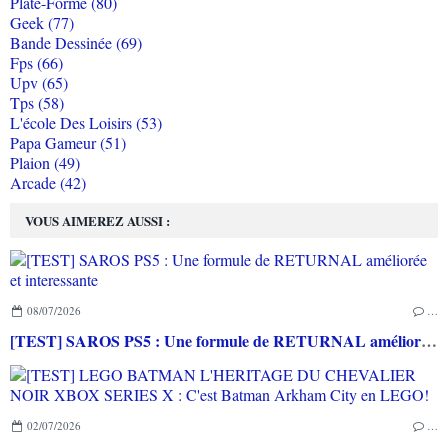
Plate-Forme (80)
Geek (77)
Bande Dessinée (69)
Fps (66)
Upv (65)
Tps (58)
L'école Des Loisirs (53)
Papa Gameur (51)
Plaion (49)
Arcade (42)
VOUS AIMEREZ AUSSI :
08/07/2026
…
[TEST] SAROS PS5 : Une formule de RETURNAL améliorée et interessante
02/07/2026
…