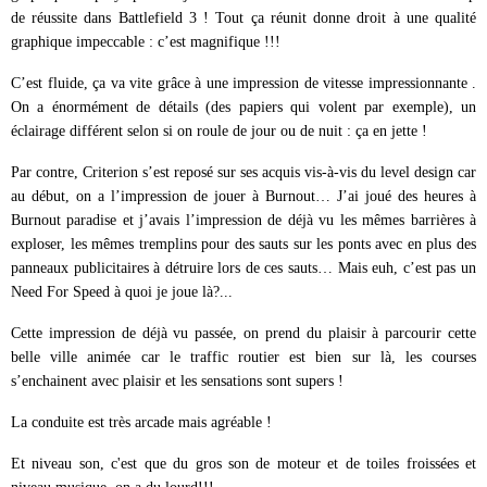
de réussite dans Battlefield 3 ! Tout ça réunit donne droit à une qualité
graphique impeccable : c’est magnifique !!!
C’est fluide, ça va vite grâce à une impression de vitesse impressionnante .
On a énormément de détails (des papiers qui volent par exemple), un
éclairage différent selon si on roule de jour ou de nuit : ça en jette !
Par contre, Criterion s’est reposé sur ses acquis vis-à-vis du level design car
au début, on a l’impression de jouer à Burnout… J’ai joué des heures à
Burnout paradise et j’avais l’impression de déjà vu les mêmes barrières à
exploser, les mêmes tremplins pour des sauts sur les ponts avec en plus des
panneaux publicitaires à détruire lors de ces sauts… Mais euh, c’est pas un
Need For Speed à quoi je joue là?...
Cette impression de déjà vu passée, on prend du plaisir à parcourir cette
belle ville animée car le traffic routier est bien sur là, les courses
s’enchainent avec plaisir et les sensations sont supers !
La conduite est très arcade mais agréable !
Et niveau son, c'est que du gros son de moteur et de toiles froissées et