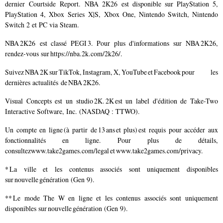
dernier
Courtside Report
. NBA 2K26 est disponible sur PlayStation 5,
PlayStation 4, Xbox Series X|S, Xbox One, Nintendo Switch, Nintendo
Switch 2 et PC via Steam.
NBA 2K26 est classé PEGI 3. Pour plus d'informations sur NBA 2K26,
rendez-vous sur
https://nba.2k.com/2k26/
.
Suivez NBA 2K sur
TikTok
,
Instagram
,
X
,
YouTube
et
Facebook
pour les
dernières actualités de NBA 2K26.
Visual Concepts est un studio 2K. 2K est un label d'édition de Take-Two
Interactive Software, Inc. (NASDAQ : TTWO).
Un compte en ligne (à partir de 13 ans et plus) est requis pour accéder aux
fonctionnalités en ligne. Pour plus de détails,
consultez
www.take2games.com/legal
et
www.take2games.com/privacy
.
* La ville et les contenus associés sont uniquement disponibles
sur nouvelle génération (Gen 9).
** Le mode The W en ligne et les contenus associés sont uniquement
disponibles sur nouvelle génération (Gen 9).