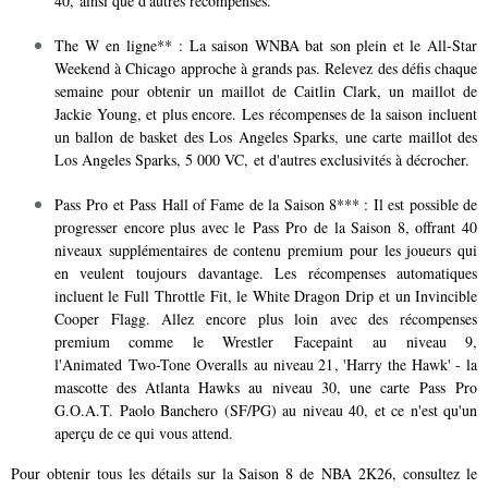
40, ainsi que d'autres récompenses.
The W en ligne** : La saison WNBA bat son plein et le All-Star
Weekend à Chicago approche à grands pas. Relevez des défis chaque
semaine pour obtenir un maillot de Caitlin Clark, un maillot de
Jackie Young, et plus encore. Les récompenses de la saison incluent
un ballon de basket des Los Angeles Sparks, une carte maillot des
Los Angeles Sparks, 5 000 VC, et d'autres exclusivités à décrocher.
Pass Pro et Pass Hall of Fame de la Saison 8*** : Il est possible de
progresser encore plus avec le Pass Pro de la Saison 8, offrant 40
niveaux supplémentaires de contenu premium pour les joueurs qui
en veulent toujours davantage. Les récompenses automatiques
incluent le Full Throttle Fit, le White Dragon Drip et un Invincible
Cooper Flagg. Allez encore plus loin avec des récompenses
premium comme le Wrestler Facepaint au niveau 9,
l'Animated Two-Tone Overalls au niveau 21, 'Harry the Hawk' - la
mascotte des Atlanta Hawks au niveau 30, une carte Pass Pro
G.O.A.T. Paolo Banchero (SF/PG) au niveau 40, et ce n'est qu'un
aperçu de ce qui vous attend.
Pour obtenir tous les détails sur la Saison 8 de NBA 2K26, consultez le