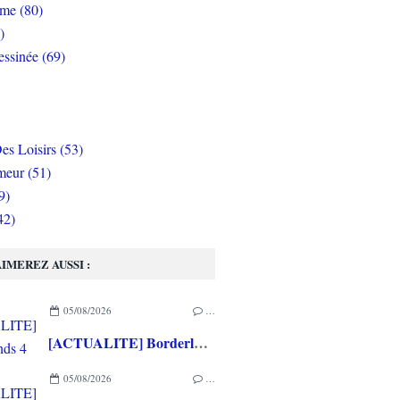
rme (80)
)
ssinée (69)
es Loisirs (53)
eur (51)
9)
42)
IMEREZ AUSSI :
05/08/2026
…
[ACTUALITE] Borderlands 4 : le Pack Prime 4 désormais disponible, le Pack Histoire et un nouveau chasseur de l’arche prévus pour le 10 Septembre
05/08/2026
…