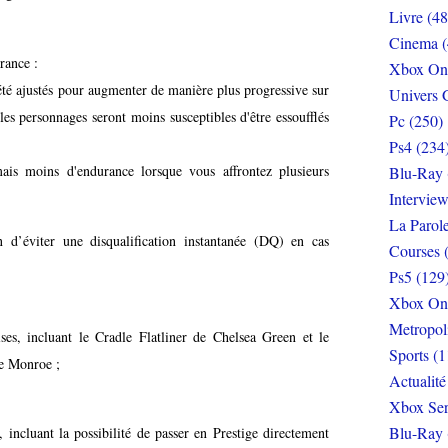
Livre (48
Cinema (
urance :
Xbox On
été ajustés pour augmenter de manière plus progressive sur
Univers 
les personnages seront moins susceptibles d'être essoufflés
Pc (250)
;
Ps4 (234
ais moins d'endurance lorsque vous affrontez plusieurs
Blu-Ray 
Interview
La Parol
 d’éviter une disqualification instantanée (DQ) en cas
Courses 
Ps5 (129
Xbox On
Metropol
ses, incluant le Cradle Flatliner de Chelsea Green et le
Sports (1
ke Monroe ;
Actualité
Xbox Ser
Blu-Ray 
 incluant la possibilité de passer en Prestige directement