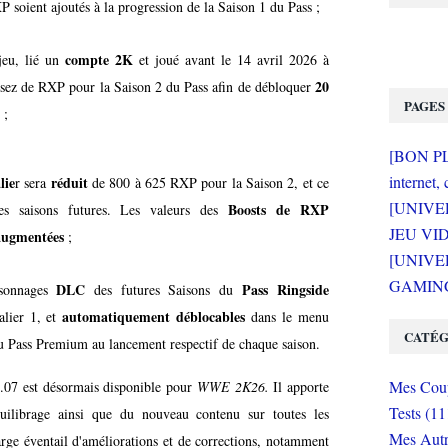
 soient ajoutés à la progression de la Saison 1 du Pass ;
compte 2K
 jeu, lié un
et joué avant le 14 avril 2026 à
20
ez de RXP pour la Saison 2 du Pass afin de débloquer
PAGES
2 ;
[BON PLA
internet, 
lie
réduit
r sera
de 800 à 625 RXP pour la Saison 2, et ce
[UNIVE
Boosts de RXP
les saisons futures. Les valeurs des
JEU VI
augmentées
;
[UNIVER
GAMING 
DLC
Pass
Ringside
rsonnages
des futures Saisons du
automatiquement déblocables
alier 1, et
dans le menu
CATÉG
du Pass Premium au lancement respectif de chaque saison.
Mes Coup
1.07 est désormais disponible pour
WWE 2K26.
Il apporte
Tests (11
uilibrage ainsi que du nouveau contenu sur toutes les
Mes Autr
arge éventail d'améliorations et de corrections, notamment