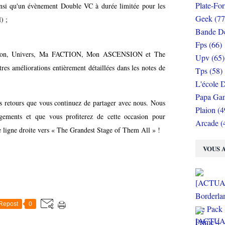
Plate-Fo
insi qu'un évènement Double VC à durée limitée pour les
Geek (77
l) ;
Bande De
Fps (66)
ation, Univers, Ma FACTION, Mon ASCENSION et The
Upv (65)
res améliorations entièrement détaillées dans les notes de
Tps (58)
L'école D
Papa Gam
es retours que vous continuez de partager avec nous. Nous
Plaion (4
gements et que vous profiterez de cette occasion pour
Arcade (
re ligne droite vers « The Grandest Stage of Them All » !
VOUS A
Repost
0