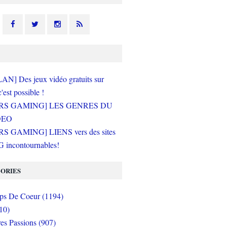
N] Des jeux vidéo gratuits sur
c'est possible !
RS GAMING] LES GENRES DU
DEO
S GAMING] LIENS vers des sites
incontournables!
ORIES
s De Coeur (1194)
10)
es Passions (907)