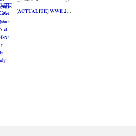
[ACTUALITE] WWE 2K26 : La Saison 4 du Pass Ringside avec The Hardy Boyz, Jelly Roll et Lady Shani