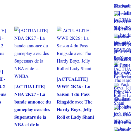
E]
I -
[ACTUALITE]
4.2
[ACTUALITE]
WWE 2K26 : La
puis
NBA 2K27 - La
Saison 4 du Pass
s
bande annonce du
Ringside avec The
gameplay avec des
Hardy Boyz, Jelly
Superstars de la
Roll et Lady Shani
NBA et de la