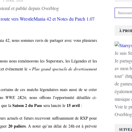
1 AVRIL 2026
stemf et publié depuis Overblog
À PRO
a 42, nous sommes ravis de partager avec vous plusieurs
Je suis S
Je partag
nous nous remémorons les Superstars, les Légendes et les
av mon b
 cet évènement le «
Plus grand spectacle de divertissement
tout" (ht
de gameur
certains de ces matchs légendaires mais aussi de se créer
également
ans
WWE 2K26,
nous offrons l'opportunité détaillée ci-
musique e
Saison 2 du Pass
15 avril
s que la
sera lancée le
:
Voir le p
Overblog
ueurs actuels et futurs recevront suffisamment de RXP pour
20 paliers
oquer
. À noter qu’un délai de 24h est à prévoir
SUIVE