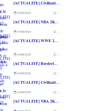
[ACTUALITE] Civilization VII - Mise à jour 1.4.2 disponible depuis quelques jours
05/08/2026
…
[ACTUALITE] NBA 2K27 - La bande annonce du gameplay avec des Superstars de la NBA et de la WNBA
05/08/2026
…
[ACTUALITE] WWE 2K26 : La Saison 4 du Pass Ringside avec The Hardy Boyz, Jelly Roll et Lady Shani
05/08/2026
…
[ACTUALITE] Borderlands 4 : le Pack Prime 4 désormais disponible, le Pack Histoire et un nouveau chasseur de l’arche prévus pour le 10 Septembre
05/08/2026
…
[ACTUALITE] Civilization VII - Mise à jour 1.4.2 disponible depuis quelques jours
05/08/2026
…
[ACTUALITE] NBA 2K27 - La bande annonce du gameplay avec des Superstars de la NBA et de la WNBA
05/08/2026
…