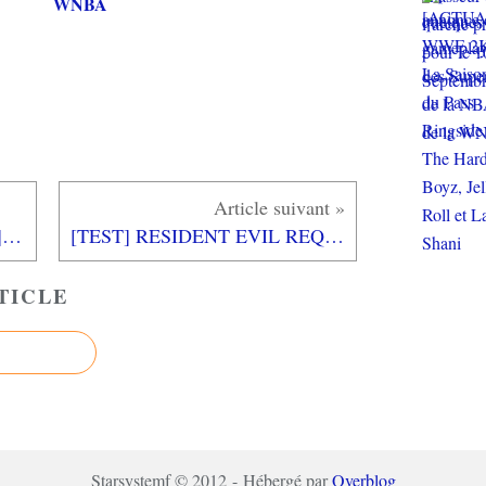
WNBA
[REVUE CINEMA BLU-RAY] LES MAUVAIS COUPS
[TEST] RESIDENT EVIL REQUIEM XBOX SERIES X : Une expérience marquante et bluffante!
TICLE
Starsystemf © 2012 - Hébergé par
Overblog