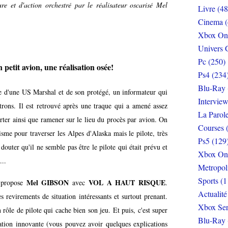
re et d'action orchestré par le réalisateur oscarisé Mel
Livre (48
Cinema (
Xbox On
Univers 
Pc (250)
 petit avion, une réalisation osée!
Ps4 (234
Blu-Ray 
ire d'une US Marshal et de son protégé, un informateur qui
Interview
rons. Il est retrouvé après une traque qui a amené assez
La Parol
corter ainsi que ramener sur le lieu du procès par avion. On
Courses 
sme pour traverser les Alpes d'Alaska mais le pilote, très
Ps5 (129
douter qu'il ne semble pas être le pilote qui était prévu et
Xbox On
...
Metropol
Sports (1
Mel GIBSON
VOL A HAUT RISQUE
s propose
avec
.
Actualité
s revirements de situation intéressants et surtout prenant.
Xbox Ser
 rôle de pilote qui cache bien son jeu. Et puis, c'est super
Blu-Ray 
isation innovante (vous pouvez avoir quelques explications