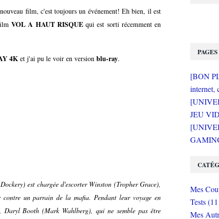
nouveau film, c'est toujours un événement! Eh bien, il est
VOL A HAUT RISQUE
 film
qui est sorti récemment en
PAGES
AY 4K
blu-ray
et j'ai pu le voir en version
.
[BON PLA
internet, 
[UNIVE
JEU VI
[UNIVER
GAMING 
CATÉG
ockery) est chargée d'escorter Winston (Tropher Grace),
Mes Coup
r contre un parrain de la mafia. Pendant leur voyage en
Tests (11
te, Daryl Booth (Mark Wahlberg), qui ne semble pas être
Mes Autr