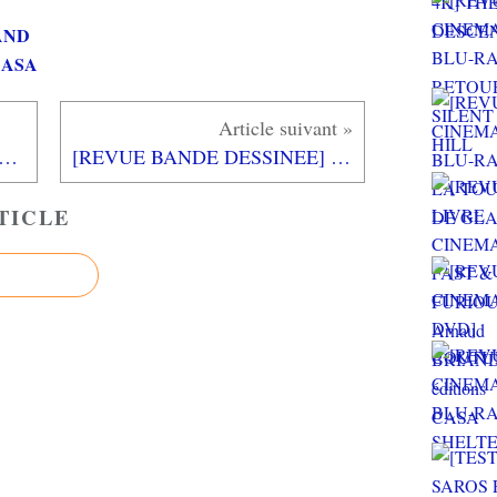
AND
 CASA
 DE FRANCE 2025 PS5 : Un moteur graphique tout neuf pour faire plaisir aux fans de cyclisme
[REVUE BANDE DESSINEE] LE CHOIX DE SAM de Nicolas PITZ aux éditions RUE DE SEVRES
TICLE