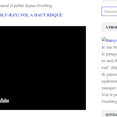
stemf et publié depuis Overblog
À PRO
Je suis S
Je partag
av mon b
tout" (ht
de gameur
également
musique e
Voir le p
Overblog
SUIVE