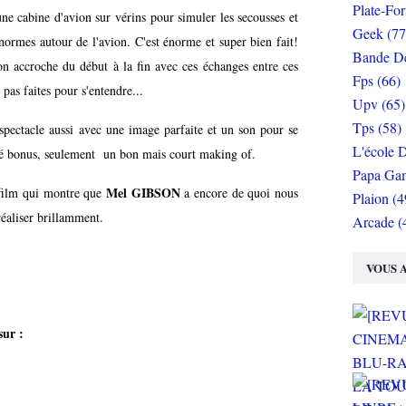
Plate-Fo
ne cabine d'avion sur vérins pour simuler les secousses et
Geek (77
ormes autour de l'avion. C'est énorme et super bien fait!
Bande De
n accroche du début à la fin avec ces échanges entre ces
Fps (66)
 pas faites pour s'entendre...
Upv (65)
Tps (58)
spectacle aussi avec une image parfaite et un son pour se
L'école D
té bonus, seulement un bon mais court making of.
Papa Gam
Mel GIBSON
 film qui montre que
a encore de quoi nous
Plaion (4
réaliser brillamment.
Arcade (
VOUS A
ur :