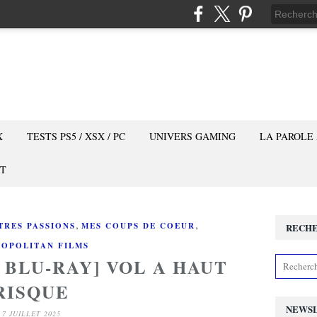
X
TESTS PS5 / XSX / PC
UNIVERS GAMING
LA PAROLE
T
,
,
TRES PASSIONS
MES COUPS DE COEUR
RECH
OPOLITAN FILMS
 BLU-RAY] VOL A HAUT
RISQUE
NEWS
7 JUILLET 2025