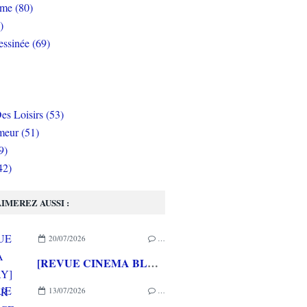
rme (80)
)
ssinée (69)
es Loisirs (53)
eur (51)
9)
42)
IMEREZ AUSSI :
20/07/2026
…
[REVUE CINEMA BLU-RAY] LA TOUR DE GLACE
13/07/2026
…