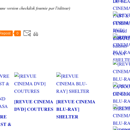
une version checkdisk fournie par l'éditeur)
Repost
0
[REVUE CINEMA
[REVUE CINEMA
DVD] COUTURES
BLU-RAY]
VRE
SHELTER
AST &