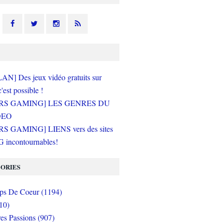
N] Des jeux vidéo gratuits sur
c'est possible !
RS GAMING] LES GENRES DU
DEO
S GAMING] LIENS vers des sites
incontournables!
ORIES
s De Coeur (1194)
10)
es Passions (907)