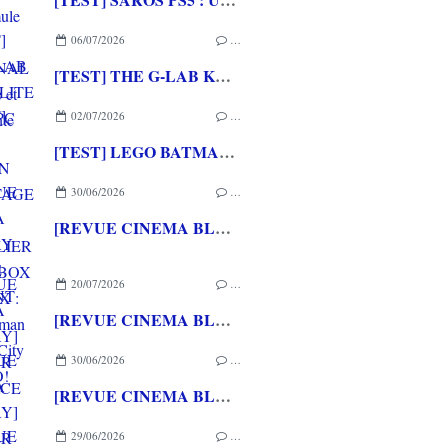
06/07/2026
…
[TEST] THE G-LAB KEYZ ELITE 400 HE PC
02/07/2026
…
[TEST] LEGO BATMAN L'HERITAGE DU CHEVALIER NOIR XBOX SERIES X : C'est Batman Arkham City en LEGO!
30/06/2026
…
[REVUE CINEMA BLU-RAY 4K] THE DESCENT
20/07/2026
…
[REVUE CINEMA BLU-RAY] LA TOUR DE GLACE
30/06/2026
…
[REVUE CINEMA BLU-RAY] SHELTER
29/06/2026
…