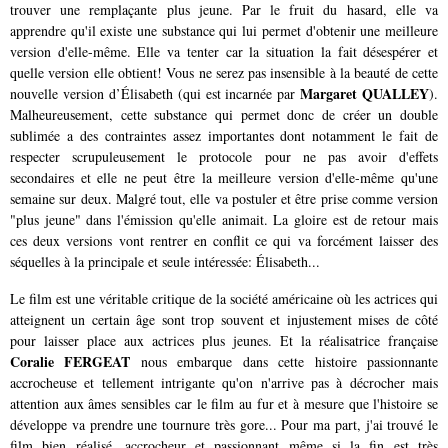
trouver une remplaçante plus jeune. Par le fruit du hasard, elle va
apprendre qu'il existe une substance qui lui permet d'obtenir une meilleure
version d'elle-même. Elle va tenter car la situation la fait désespérer et
quelle version elle obtient! Vous ne serez pas insensible à la beauté de cette
Margaret QUALLEY
nouvelle version d’Élisabeth (qui est incarnée par
).
Malheureusement, cette substance qui permet donc de créer un double
sublimée a des contraintes assez importantes dont notamment le fait de
respecter scrupuleusement le protocole pour ne pas avoir d'effets
secondaires et elle ne peut être la meilleure version d'elle-même qu'une
semaine sur deux. Malgré tout, elle va postuler et être prise comme version
"plus jeune" dans l'émission qu'elle animait. La gloire est de retour mais
ces deux versions vont rentrer en conflit ce qui va forcément laisser des
séquelles à la principale et seule intéressée: Élisabeth...
Le film est une véritable critique de la société américaine où les actrices qui
atteignent un certain âge sont trop souvent et injustement mises de côté
pour laisser place aux actrices plus jeunes. Et la réalisatrice française
Coralie FERGEAT
nous embarque dans cette histoire passionnante
accrocheuse et tellement intrigante qu'on n'arrive pas à décrocher mais
attention aux âmes sensibles car le film au fur et à mesure que l'histoire se
développe va prendre une tournure très gore... Pour ma part, j'ai trouvé le
film bien réalisé, accrocheur et passionnant même si la fin est très