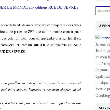
'adore la bande dessinée avec des chroniques sur des titres
À PRO
ZEP
 lire et de parler de
que tout le monde connait pour
it que cela! Eh bien, pour en apprendre plus sur lui, il est
Je suis S
ZEP
Romain BRETHES
"DESSINER
s entre
et
intitulé
Je partag
 RUE DE SÈVRES
.
av mon b
tout" (ht
de gameur
également
musique e
e en parallèle de Titeuf d'autres pans de son œuvre, et
Voir le p
 réaliste et mature. Pourquoi et comment aborder un tel
Overblog
s, il retrace son parcours d'auteur, son rapport au dessin
SUIVE
"