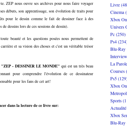
a vie. ZEP nous ouvre ses archives pour nous faire voyager
Livre (48
ses débuts, son apprentissage, son évolution de traits pour
Cinema (
ûts pour le dessin comme le fait de dessiner face à des
Xbox On
 de dessins lors de ces sessions de dessin).
Univers 
Pc (250)
toute beauté et les questions posées nous permettent de
Ps4 (234
arrière et sa vision des choses et c'est un véritable trésor
Blu-Ray 
Interview
La Parol
"ZEP - DESSINER LE MONDE"
r
qui est un très beau
Courses 
onnant pour comprendre l'évolution de ce dessinateur
Ps5 (129
nsable pour les fans de cet art!
Xbox On
Metropol
Sports (1
er dans la lecture de ce livre sur:
Actualité
Xbox Ser
Blu-Ray 