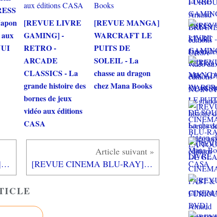
RESS
Japon
[REVUE LIVRE
[REVUE MANGA]
o aux
GAMING] -
WARCRAFT LE
NUI
RETRO -
PUITS DE
ARCADE
SOLEIL - La
CLASSICS - La
chasse au dragon
grande histoire des
chez Mana Books
bornes de jeux
vidéo aux éditions
CASA
[REVUE CINEMA BLU-RAY] CITY OF DARKNESS
[REVUE CINEMA BLU-RAY] BOY KILLS WORLD
TICLE