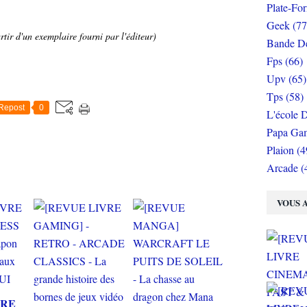
Plate-Fo
Geek (77
tir d'un exemplaire fourni par l'éditeur)
Bande De
Fps (66)
Upv (65)
Tps (58)
Repost
0
L'école D
Papa Gam
Plaion (4
Arcade (
VOUS A
VRE