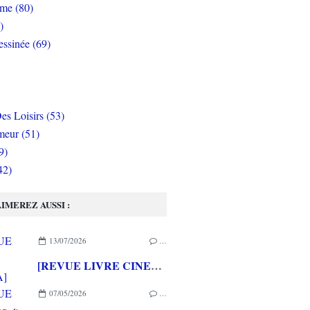
rme (80)
)
ssinée (69)
es Loisirs (53)
eur (51)
9)
42)
IMEREZ AUSSI :
13/07/2026
…
[REVUE LIVRE CINEMA] FAST & FURIOUS d' Arnaud BRIAND aux éditions CASA
07/05/2026
…