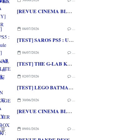
[REVUE CINEMA BLU-RAY] SHELTER
08/07/2026
…
[TEST] SAROS PS5 : Une formule de RETURNAL améliorée et interessante
06/07/2026
…
[TEST] THE G-LAB KEYZ ELITE 400 HE PC
02/07/2026
…
[TEST] LEGO BATMAN L'HERITAGE DU CHEVALIER NOIR XBOX SERIES X : C'est Batman Arkham City en LEGO!
30/06/2026
…
[REVUE CINEMA BLU-RAY 4K] THE DESCENT
09/01/2026
…
[REVUE BANDE DESSINEE] SILENT JENNY de Mathieu BABLET aux éditions RUE DE SEVRES/LABEL 619