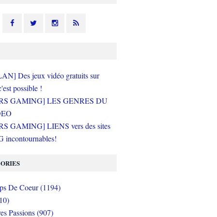
N] Des jeux vidéo gratuits sur
c'est possible !
RS GAMING] LES GENRES DU
DEO
S GAMING] LIENS vers des sites
incontournables!
ORIES
s De Coeur (1194)
10)
es Passions (907)