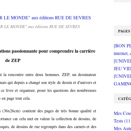
NER LE MONDE" aux éditions RUE DE SEVRES
PAGES
[BON PLA
ations passionnante pour comprendre la carrière
internet, 
de ZEP
[UNIVE
JEU VI
est la rencontre entre deux hommes. ZEP, un dessinateur
[UNIVER
is qui depuis a changé son style de dessin et d'univers et
GAMING 
 ce livre et organiser, poser les questions des nombreuses
e en page tout cela.
CATÉG
 (36x26cm) contient des pages de très bonne qualité et
Mes Coup
rtance car cela met en valeur la collection de dessins, de
Tests (11
oquis, de dessins de rue regroupés dans des carnets et des
Mes Autr