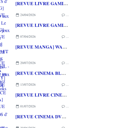
[REVUE LIVRE GAMING] PRESS START - Le Japon des jeux vidéo aux éditions NUINUI
24/04/2026
…
[REVUE LIVRE GAMING] - RETRO - ARCADE CLASSICS - La grande histoire des bornes de jeux vidéo aux éditions CASA
07/04/2026
…
[REVUE MANGA] WARCRAFT LE PUITS DE SOLEIL - La chasse au dragon chez Mana Books
20/07/2026
…
[REVUE CINEMA BLU-RAY] LA TOUR DE GLACE
13/07/2026
…
[REVUE LIVRE CINEMA] FAST & FURIOUS d' Arnaud BRIAND aux éditions CASA
01/07/2026
…
[REVUE CINEMA DVD] COUTURES
30/06/2026
…