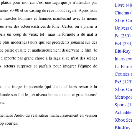
plaisir pour moi car c'est une saga que je n'attendais pas
Livre (48
nées 80-90 et ce casting de rêve m'ont régalé. Après trois
Cinema (
 gros muscles hommes et femmes maintenant avec la même
Xbox On
e avec des acteurs/actrices de folie. Certes, on a plaisir à
Univers 
 pris un coup de vieux lol) mais la formule a du mal à
Pc (250)
ux plus modernes (alors que les précédents jouaient sur des
Ps4 (234
de piètre qualité et malheureusement desservent le film. Je
Blu-Ray 
n'apporte pas grand chose à la saga si ce n'est des scènes
Interview
 acteurs surprises et parfaits pour intégrer l'équipe de
La Parol
Courses 
Ps5 (129
ec une image impeccable (qui font d'ailleurs ressortir la
Xbox On
la bande son fait le job niveau home cinema et gros booms!
Metropol
os.
Sports (1
Actualité
mentaire Audio du réalisateur malheureusement en version
Xbox Ser
op courtes.
Blu-Ray 