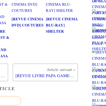
[REVUE CINEMA
[REVUE CINEMA
DVD] COUTURES
BLU-RAY]
VRE
SHELTER
AST &
AND
 CASA
[TEST] FINAL FANTASY VII REBIRTH PS5 : L'aventure épique magnifiée continue
[REVUE LIVRE PAPA GAMEUR] L'ENFANT, LE PEINTRE ET LA MER de François PLACE aux éditions de L'école des loisirs
TICLE