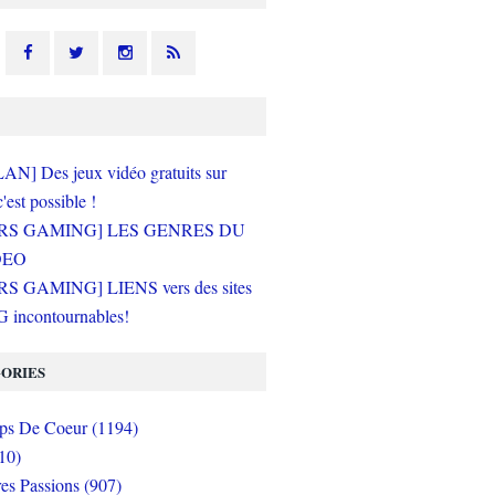
N] Des jeux vidéo gratuits sur
c'est possible !
RS GAMING] LES GENRES DU
DEO
S GAMING] LIENS vers des sites
incontournables!
ORIES
s De Coeur (1194)
10)
es Passions (907)