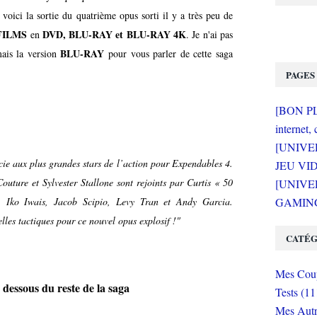
voici la sortie du quatrième opus sorti il y a très peu de
FILMS
DVD, BLU-RAY et BLU-RAY 4K
en
. Je n'ai pas
BLU-RAY
mais la version
pour vous parler de cette saga
PAGES
[BON PLA
internet, 
[UNIVE
cie aux plus grandes stars de l’action pour Expendables 4.
JEU VI
ture et Sylvester Stallone sont rejoints par Curtis « 50
[UNIVER
 Iko Iwais, Jacob Scipio, Levy Tran et Andy Garcia.
GAMING 
les tactiques pour ce nouvel opus explosif !"
CATÉG
Mes Coup
dessous du reste de la saga
Tests (11
Mes Autr