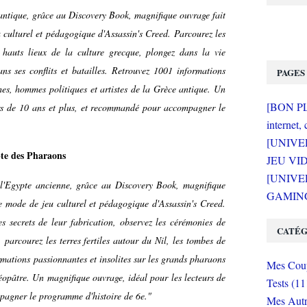
antique, grâce au Discovery Book, magnifique ouvrage fait
 culturel et pédagogique d'Assassin's Creed. Parcourez les
s hauts lieux de la culture grecque, plongez dans la vie
s ses conflits et batailles. Retrouvez 1001 informations
PAGES
phes, hommes politiques et artistes de la Grèce antique. Un
[BON PLA
urs de 10 ans et plus, et recommandé pour accompagner le
internet, 
[UNIVE
pte des Pharaons
JEU VI
[UNIVER
l'Egypte ancienne, grâce au Discovery Book, magnifique
GAMING 
le mode de jeu culturel et pédagogique d'Assassin's Creed.
 secrets de leur fabrication, observez les cérémonies de
CATÉG
 parcourez les terres fertiles autour du Nil, les tombes de
rmations passionnantes et insolites sur les grands pharaons
Mes Coup
éopâtre. Un magnifique ouvrage, idéal pour les lecteurs de
Tests (11
pagner le programme d'histoire de 6e."
Mes Autr