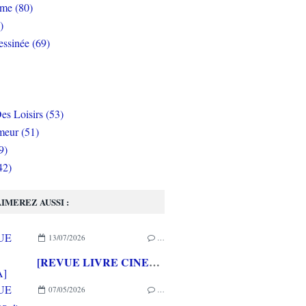
rme (80)
)
ssinée (69)
es Loisirs (53)
eur (51)
9)
42)
IMEREZ AUSSI :
13/07/2026
…
[REVUE LIVRE CINEMA] FAST & FURIOUS d' Arnaud BRIAND aux éditions CASA
07/05/2026
…