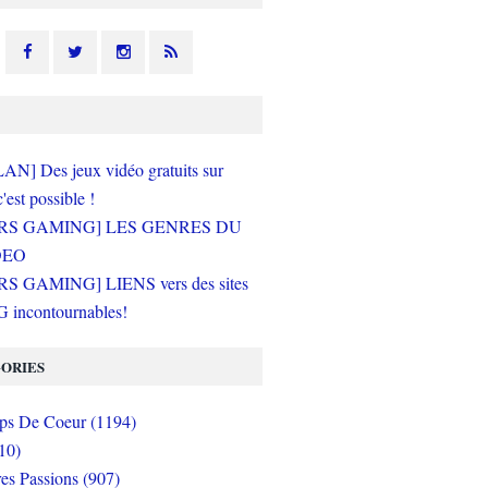
N] Des jeux vidéo gratuits sur
c'est possible !
RS GAMING] LES GENRES DU
DEO
S GAMING] LIENS vers des sites
incontournables!
ORIES
s De Coeur (1194)
10)
es Passions (907)