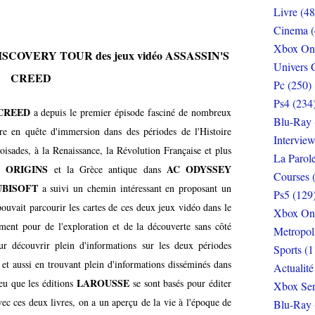
Livre (48
Cinema (
Xbox On
 DISCOVERY TOUR des jeux vidéo ASSASSIN'S
Univers 
CREED
Pc (250)
Ps4 (234
 CREED
a depuis le premier épisode fasciné de nombreux
Blu-Ray 
ire en quête d'immersion dans des périodes de l'Histoire
Interview
roisades, à la Renaissance, la Révolution Française et plus
La Parol
 ORIGINS
AC ODYSSEY
et la Grèce antique dans
Courses 
UBISOFT
a suivi un chemin intéressant en proposant un
Ps5 (129
ouvait parcourir les cartes de ces deux jeux vidéo dans le
Xbox On
ent pour de l'exploration et de la découverte sans côté
Metropol
r découvrir plein d'informations sur les deux périodes
Sports (1
 et aussi en trouvant plein d'informations disséminés dans
Actualité
LAROUSSE
eu que les éditions
se sont basés pour éditer
Xbox Ser
vec ces deux livres, on a un aperçu de la vie à l'époque de
Blu-Ray 