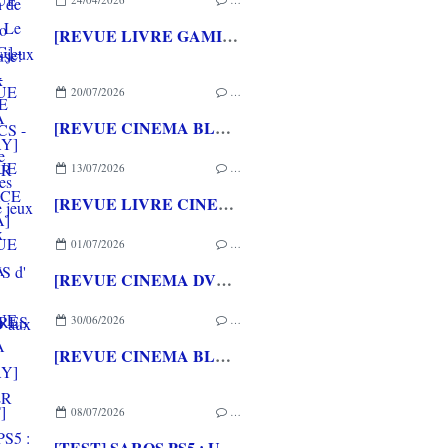
[REVUE LIVRE GAMING] - RETRO - ARCADE CLASSICS - La grande histoire des bornes de jeux vidéo aux éditions CASA
20/07/2026
…
[REVUE CINEMA BLU-RAY] LA TOUR DE GLACE
13/07/2026
…
[REVUE LIVRE CINEMA] FAST & FURIOUS d' Arnaud BRIAND aux éditions CASA
01/07/2026
…
[REVUE CINEMA DVD] COUTURES
30/06/2026
…
[REVUE CINEMA BLU-RAY] SHELTER
08/07/2026
…
[TEST] SAROS PS5 : Une formule de RETURNAL améliorée et interessante