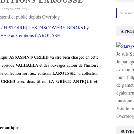
0 SEPTEMBRE 2020
stemf et publié depuis Overblog
À PRO
Je suis S
ASSASSIN'S CREED
udique
va être bien chargée en cette
Je partag
VALHALLA
el épisode
et des ouvrages autour de l'histoire
av mon b
LAROUSSE
le collection sort aux éditions
, la collection
tout" (ht
 CREED
LA GRÈCE ANTIQUE et
avec deux titres:
de gameur
également
musique e
Voir le p
Overblog
èce antique
SUIVE