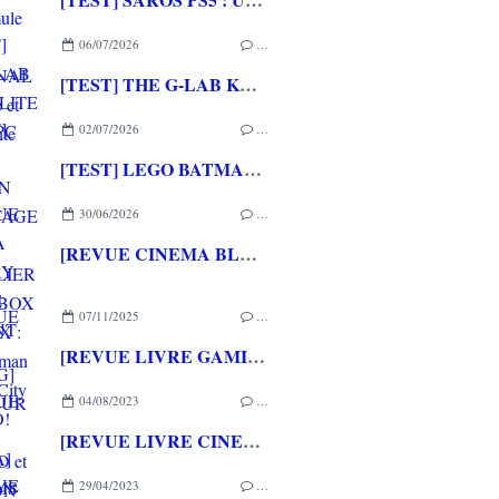
06/07/2026
…
[TEST] THE G-LAB KEYZ ELITE 400 HE PC
02/07/2026
…
[TEST] LEGO BATMAN L'HERITAGE DU CHEVALIER NOIR XBOX SERIES X : C'est Batman Arkham City en LEGO!
30/06/2026
…
[REVUE CINEMA BLU-RAY 4K] THE DESCENT
07/11/2025
…
[REVUE LIVRE GAMING] AU COEUR DE BAGDAD et LE JAPON DES SAMOURAIS aux éditions LAROUSSE
04/08/2023
…
[REVUE LIVRE CINEMA] 100 FILMS DE SCIENCE-FICTION QU'IL FAUT AVOIR VUS aux éditions LAROUSSE
29/04/2023
…