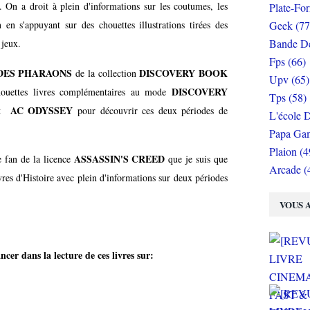
 On a droit à plein d'informations sur les coutumes, les
Plate-Fo
en s'appuyant sur des chouettes illustrations tirées des
Geek (77
Bande De
 jeux.
Fps (66)
DES PHARAONS
DISCOVERY BOOK
de la collection
Upv (65)
DISCOVERY
ouettes livres complémentaires au mode
Tps (58)
AC ODYSSEY
t
pour découvrir ces deux périodes de
L'école D
Papa Gam
Plaion (4
ASSASSIN'S CREED
 fan de la licence
que je suis que
Arcade (
ivres d'Histoire avec plein d'informations sur deux périodes
VOUS A
cer dans la lecture de ces livres sur: