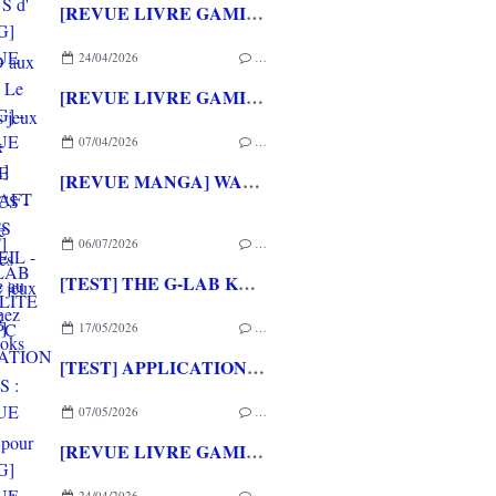
[REVUE LIVRE GAMING] PRESS START - Le Japon des jeux vidéo aux éditions NUINUI
24/04/2026
…
[REVUE LIVRE GAMING] - RETRO - ARCADE CLASSICS - La grande histoire des bornes de jeux vidéo aux éditions CASA
07/04/2026
…
[REVUE MANGA] WARCRAFT LE PUITS DE SOLEIL - La chasse au dragon chez Mana Books
06/07/2026
…
[TEST] THE G-LAB KEYZ ELITE 400 HE PC
17/05/2026
…
[TEST] APPLICATION QWARGS : une appli française pour gérer sa collection de jeux vidéo prometteuse!
07/05/2026
…
[REVUE LIVRE GAMING] PRESS START - Le Japon des jeux vidéo aux éditions NUINUI
24/04/2026
…