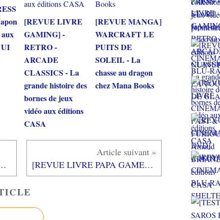
RESS
Japon
[REVUE LIVRE
[REVUE MANGA]
o aux
GAMING] -
WARCRAFT LE
NUI
RETRO -
PUITS DE
ARCADE
SOLEIL - La
CLASSICS - La
chasse au dragon
grande histoire des
chez Mana Books
bornes de jeux
vidéo aux éditions
CASA
A DVD] LA VERTU DES IMPONDERABLES
[REVUE LIVRE PAPA GAMEUR] CROC COPAIN de Lucie PHAN aux éditions L'ECOLE DES LOISIRS
TICLE