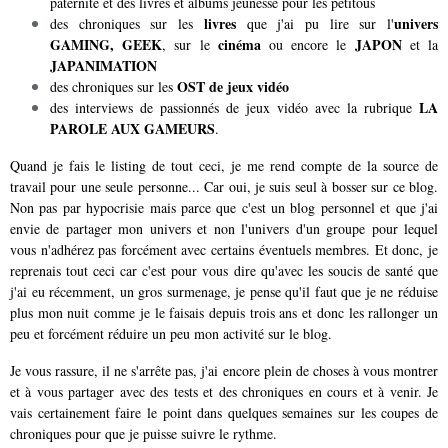
paternité et des livres et albums jeunesse pour les petitous
livres
univers
des chroniques sur les
que j'ai pu lire sur l'
GAMING, GEEK
cinéma
JAPON
, sur le
ou encore le
et la
JAPANIMATION
OST de jeux vidéo
des chroniques sur les
LA
des interviews de passionnés de jeux vidéo avec la rubrique
PAROLE AUX GAMEURS
.
Quand je fais le listing de tout ceci, je me rend compte de la source de
travail pour une seule personne... Car oui, je suis seul à bosser sur ce blog.
Non pas par hypocrisie mais parce que c'est un blog personnel et que j'ai
envie de partager mon univers et non l'univers d'un groupe pour lequel
vous n'adhérez pas forcément avec certains éventuels membres. Et donc, je
reprenais tout ceci car c'est pour vous dire qu'avec les soucis de santé que
j'ai eu récemment, un gros surmenage, je pense qu'il faut que je ne réduise
plus mon nuit comme je le faisais depuis trois ans et donc les rallonger un
peu et forcément réduire un peu mon activité sur le blog.
Je vous rassure, il ne s'arrête pas, j'ai encore plein de choses à vous montrer
et à vous partager avec des tests et des chroniques en cours et à venir. Je
vais certainement faire le point dans quelques semaines sur les coupes de
chroniques pour que je puisse suivre le rythme.