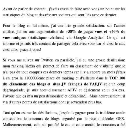
Avant de parler de contenu, j'avais envie de faire avec vous un point sur les
statistiques du blog et des réseaux sociaux qui sont liés avec ce dernier.
blog
Pour le
en lui-même, j'ai une très grande satisfaction: sur l'année
+38% de pages vues et +40% de
entière, j'ai eu une augmentation de
vues uniques
(statistiques vérifiées) via Google Analytics! Ce qui est
énorme et je suis très content de partager cela avec vous car si c'est le cas,
c'est aussi grace à vous!
Si vous me suivez sur Twitter, en parallèle, j'ai eu une grosse désillusion:
mon ranking alexia qui permet de faire un classement de visibilité que je
n'ai pas du tout compris ces derniers temps car il y a encore un mois j'étais
TOP 100
à en gros la 1100000ème place du ranking et d'ailleurs dans le
du classement des blogs et sites JV français de l'AFJV
et d'un coup
dégringolade, je suis hors classement AFJV et également celui d'Alexa.
J'avoue que ça m'a un peu démoralisé et déstabilisé... Mais heureusement, il
y a d'autres points de satisfactions dont je reviendrai plus bas.
Tant qu'on est sur les désillusions, j'espérais gagner pour la troisième année
consécutive le concours de blogs organisé par le réseau d'écoles GES.
Malheureusement, cela n'a pas été le cas et cette année, le concours a été