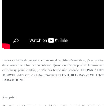
J'avais vu la bande annonce au cinéma de ce film d'animation, j'avais envie
de le voir et de retomber en enfance. Quand on m'a proposé de le visionner
LE PARC DES
en blu-ray pour le blog, je n'ai pas hésité une seconde.
MERVEILLES
DVD, BLU-RAY
VOD
sort le 21 Août prochain en
et
chez
PARAMOUNT
.
Synopsis :
"Le Parc des Merveilles raconte l’histoire d’un parc d’attractions né de