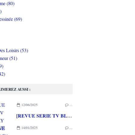
rme (80)
)
ssinée (69)
es Loisirs (53)
eur (51)
9)
42)
IMEREZ AUSSI :
12/06/2025
…
[REVUE SERIE TV BLU-RAY 4K] DUNE PROPHECY SAISON 1
14/01/2025
…