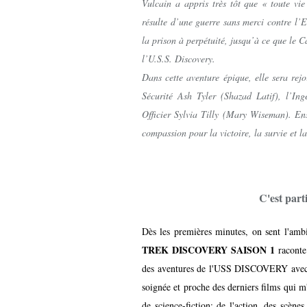
Vulcain a appris très tôt que « toute vie
résulte d’une guerre sans merci contre l’
la prison à perpétuité, jusqu’à ce que le 
l’U.S.S. Discovery.
Dans cette aventure épique, elle sera rej
Sécurité Ash Tyler (Shazad Latif), l’In
Officier Sylvia Tilly (Mary Wiseman). Ense
compassion pour la victoire, la survie et la
C'est part
Dès les premières minutes, on sent l'am
TREK DISCOVERY SAISON 1
raconte 
des aventures de l'USS DISCOVERY avec u
soignée et proche des derniers films qui m'
de science-fiction: de l'action, des scènes