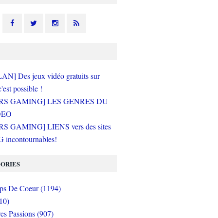
N] Des jeux vidéo gratuits sur
c'est possible !
RS GAMING] LES GENRES DU
DEO
S GAMING] LIENS vers des sites
incontournables!
ORIES
s De Coeur (1194)
10)
es Passions (907)