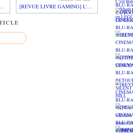
SHA WARLORDS XBOX ONE : Coincé dans le passé
[REVUE LIVRE GAMING] L'ASCENSION DE THE WITCHER de Benoît "Exserv" Reinier chez THIRD EDITIONS
TICLE