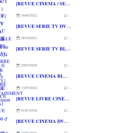
[REVUE CINEMA / SERIES BLU-RAY / BLU-RAY 4K] Petite sélection de coffrets de fin d'année 2024 de chez WARNER BROS HOME ENTERTAINMENT
16/05/2022
…
[REVUE SERIE TV DVD] PAT' PATROUILLE VOLUMES 43 ET 44
28/10/2021
…
[REVUE SERIE TV BLU-RAY] LA GUERRE DES MONDES CHAPITRE II - L'affrontement
20/07/2026
…
[REVUE CINEMA BLU-RAY] LA TOUR DE GLACE
13/07/2026
…
[REVUE LIVRE CINEMA] FAST & FURIOUS d' Arnaud BRIAND aux éditions CASA
01/07/2026
…
[REVUE CINEMA DVD] COUTURES
30/06/2026
…