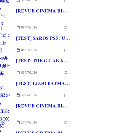
[REVUE CINEMA BLU-RAY] SHELTER
08/07/2026
…
[TEST] SAROS PS5 : Une formule de RETURNAL améliorée et interessante
06/07/2026
…
[TEST] THE G-LAB KEYZ ELITE 400 HE PC
02/07/2026
…
[TEST] LEGO BATMAN L'HERITAGE DU CHEVALIER NOIR XBOX SERIES X : C'est Batman Arkham City en LEGO!
30/06/2026
…
[REVUE CINEMA BLU-RAY 4K] THE DESCENT
20/07/2026
…
[REVUE CINEMA BLU-RAY] LA TOUR DE GLACE