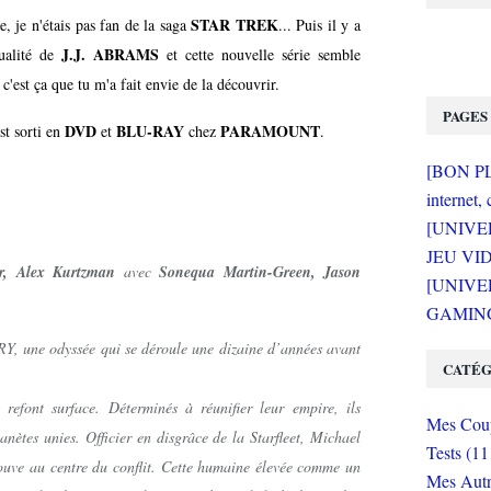
STAR TREK
e, je n'étais pas fan de la saga
... Puis il y a
J.J. ABRAMS
qualité de
et cette nouvelle série semble
c'est ça que tu m'a fait envie de la découvrir.
PAGES
DVD
BLU-RAY
PARAMOUNT
st sorti en
et
chez
.
[BON PLA
internet, 
[UNIVE
JEU VI
r, Alex Kurtzman
avec
Sonequa Martin-Green, Jason
[UNIVER
GAMING 
une odyssée qui se déroule une dizaine d’années avant
CATÉG
 refont surface. Déterminés à réunifier leur empire, ils
Mes Coup
anètes unies. Officier en disgrâce de la Starfleet, Michael
Tests (11
uve au centre du conflit. Cette humaine élevée comme un
Mes Autr