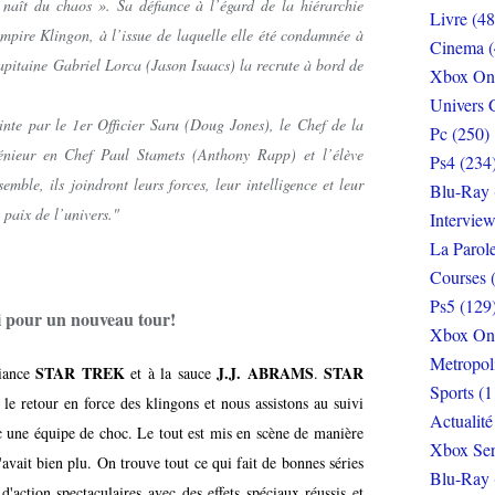
 naît du chaos ». Sa défiance à l’égard de la hiérarchie
Livre (48
Empire Klingon, à l’issue de laquelle elle été condamnée à
Cinema (
Capitaine Gabriel Lorca (Jason Isaacs) la recrute à bord de
Xbox On
Univers 
ointe par le 1er Officier Saru (Doug Jones), le Chef de la
Pc (250)
génieur en Chef Paul Stamets (Anthony Rapp) et l’élève
Ps4 (234
mble, ils joindront leurs forces, leur intelligence et leur
Blu-Ray 
 paix de l’univers."
Interview
La Parol
Courses 
Ps5 (129
i pour un nouveau tour!
Xbox On
Metropol
STAR TREK
J.J. ABRAMS
STAR
biance
et à la sauce
.
Sports (1
le retour en force des klingons et nous assistons au suivi
Actualité
ne équipe de choc. Le tout est mis en scène de manière
Xbox Ser
avait bien plu. On trouve tout ce qui fait de bonnes séries
Blu-Ray 
 d'action spectaculaires avec des effets spéciaux réussis et