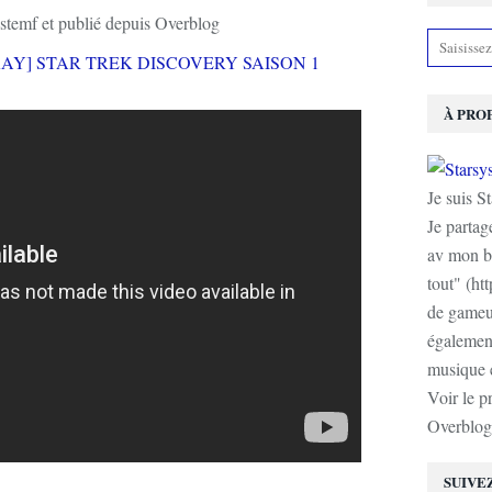
stemf et publié depuis Overblog
À PRO
Je suis S
Je partag
av mon b
tout" (ht
de gameur
également
musique e
Voir le p
Overblog
SUIVE