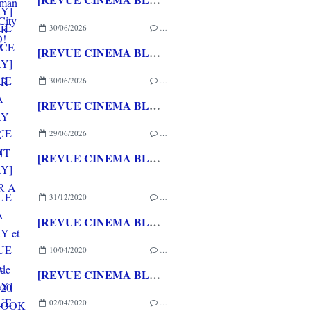
30/06/2026
…
[REVUE CINEMA BLU-RAY] SHELTER
30/06/2026
…
[REVUE CINEMA BLU-RAY 4K] THE DESCENT
29/06/2026
…
[REVUE CINEMA BLU-RAY] RETOUR A SILENT HILL
31/12/2020
…
[REVUE CINEMA BLU-RAY et 4K] Une sélection de sorties 2020 STEELBOOK chez UNIVERSAL PICTURES VIDEO
10/04/2020
…
[REVUE CINEMA BLU-RAY] GEMINI MAN
02/04/2020
…