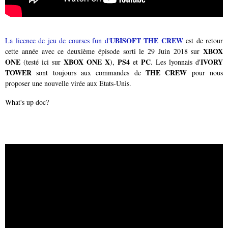
UBISOFT THE CREW
La licence de jeu de courses fun d'
est de retour
XBOX
cette année avec ce deuxième épisode sorti le 29 Juin 2018 sur
ONE
XBOX ONE X
PS4
PC
IVORY
(testé ici sur
),
et
. Les lyonnais d'
TOWER
THE CREW
sont toujours aux commandes de
pour nous
proposer une nouvelle virée aux Etats-Unis.
What's up doc?