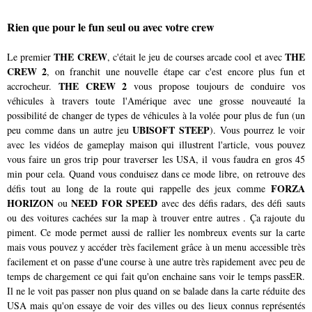
Rien que pour le fun seul ou avec votre crew
THE CREW
THE
Le premier
, c'était le jeu de courses arcade cool et avec
CREW 2
, on franchit une nouvelle étape car c'est encore plus fun et
THE CREW 2
accrocheur.
vous propose toujours de conduire vos
véhicules à travers toute l'Amérique avec une grosse nouveauté la
possibilité de changer de types de véhicules à la volée pour plus de fun (un
UBISOFT STEEP
peu comme dans un autre jeu
). Vous pourrez le voir
avec les vidéos de gameplay maison qui illustrent l'article, vous pouvez
vous faire un gros trip pour traverser les USA, il vous faudra en gros 45
min pour cela. Quand vous conduisez dans ce mode libre, on retrouve des
FORZA
défis tout au long de la route qui rappelle des jeux comme
HORIZON
NEED FOR SPEED
ou
avec des défis radars, des défi sauts
ou des voitures cachées sur la map à trouver entre autres . Ça rajoute du
piment. Ce mode permet aussi de rallier les nombreux events sur la carte
mais vous pouvez y accéder très facilement grâce à un menu accessible très
facilement et on passe d'une course à une autre très rapidement avec peu de
temps de chargement ce qui fait qu'on enchaine sans voir le temps passER.
Il ne le voit pas passer non plus quand on se balade dans la carte réduite des
USA mais qu'on essaye de voir des villes ou des lieux connus représentés