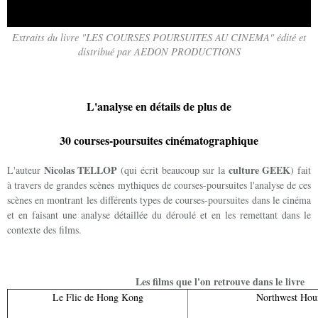
Extraits du livre "LES COURSES POURSUITES AU CINEMA" édité et
distribué par AEDON PRODUCTIONS
L'analyse en détails de plus de
30 courses-poursuites cinématographique
Nicolas TELLOP
culture GEEK
L'auteur
(qui écrit beaucoup sur la
) fait
à travers de grandes scènes mythiques de courses-poursuites l'analyse de ces
scènes en montrant les différents types de courses-poursuites dans le cinéma
et en faisant une analyse détaillée du déroulé et en les remettant dans le
contexte des films.
Les films que l'on retrouve dans le livre
Le Flic de Hong Kong
Northwest Hou