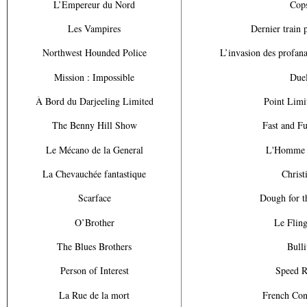
L’Empereur du Nord
Cop
Les Vampires
Dernier train
Northwest Hounded Police
L’invasion des profana
Mission : Impossible
Due
À Bord du Darjeeling Limited
Point Limi
The Benny Hill Show
Fast and F
Le Mécano de la General
L'Homme 
La Chevauchée fantastique
Christ
Scarface
Dough for t
O’Brother
Le Flin
The Blues Brothers
Bulli
Person of Interest
Speed R
La Rue de la mort
French Con