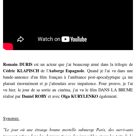
Romain DURIS
est un acteur que j'ai beaucoup aimé dans la trilogie de
Cédric KLAPISCH
Auberge Espagnole
de l'
. Quand je l'ai vu dans une
bande-annonce d'un film français à l'ambiance post-apocalyptique ça me
plaisait énormément et je j'attendais avec impatience. Pour preuve, je l'ai
vu hier, le jour de sa sortie au cinéma, j'ai vu le film DANS LA BRUME
Daniel ROBY
Olga KURYLENKO
réalisé par
et avec
également.
Synopsis:
"Le jour où une étrange brume mortelle submerge Paris, des survivants
trouvent refuge dans les derniers étages des immeubles et sur les toits de la