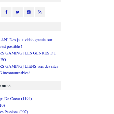
N] Des jeux vidéo gratuits sur
c'est possible !
RS GAMING] LES GENRES DU
DEO
S GAMING] LIENS vers des sites
incontournables!
ORIES
s De Coeur (1194)
10)
es Passions (907)