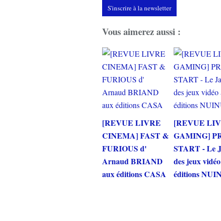
S'inscrire à la newsletter
Vous aimerez aussi :
[REVUE LIVRE
[REVUE LI
CINEMA] FAST &
GAMING] P
FURIOUS d'
START - Le 
Arnaud BRIAND
des jeux vidé
aux éditions CASA
éditions NUI