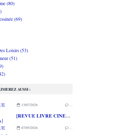
rme (80)
)
ssinée (69)
es Loisirs (53)
eur (51)
9)
42)
IMEREZ AUSSI :
13/07/2026
…
[REVUE LIVRE CINEMA] FAST & FURIOUS d' Arnaud BRIAND aux éditions CASA
07/05/2026
…