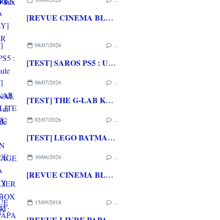
[REVUE CINEMA BLU-RAY] SHELTER
08/07/2026
…
[TEST] SAROS PS5 : Une formule de RETURNAL améliorée et interessante
06/07/2026
…
[TEST] THE G-LAB KEYZ ELITE 400 HE PC
02/07/2026
…
[TEST] LEGO BATMAN L'HERITAGE DU CHEVALIER NOIR XBOX SERIES X : C'est Batman Arkham City en LEGO!
30/06/2026
…
[REVUE CINEMA BLU-RAY 4K] THE DESCENT
15/09/2018
…
[REVUE LIVRE PAPA GAMEUR] LE LIVRE DES PREMIERES FOIS aux éditions LOULOU & CIE