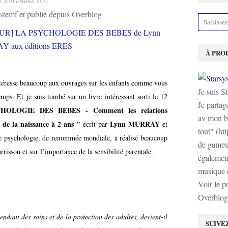
3 NOVEMBRE 2017
stemf et publié depuis Overblog
À PRO
intéresse beaucoup aux ouvrages sur les enfants comme vous
Je suis S
emps. Et je suis tombé sur un livre intéressant sorti le 12
Je partag
HOLOGIE DES BEBES - Comment les relations
av mon b
 de la naissance à 2 ans "
Lynn MURRAY
écrit par
et
tout" (ht
de psychologie, de renommée mondiale, a réalisé beaucoup
de gameur
isson et sur l’importance de la sensibilité parentale.
également
musique e
Voir le p
Overblog
dant des soins et de la protection des adultes, devient-il
SUIVE