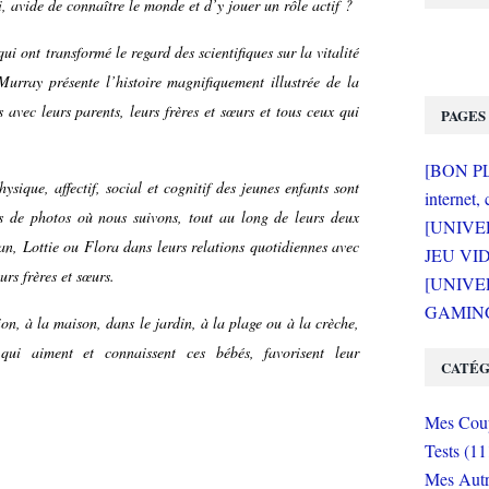
i, avide de connaître le monde et d’y jouer un rôle actif ?
ui ont transformé le regard des scientifiques sur la vitalité
Murray présente l’histoire magnifiquement illustrée de la
 avec leurs parents, leurs frères et sœurs et tous ceux qui
PAGES
[BON PLA
sique, affectif, social et cognitif des jeunes enfants sont
internet, 
s de photos où nous suivons, tout au long de leurs deux
[UNIVE
an, Lottie ou Flora dans leurs relations quotidiennes avec
JEU VI
urs frères et sœurs.
[UNIVER
GAMING 
on, à la maison, dans le jardin, à la plage ou à la crèche,
qui aiment et connaissent ces bébés, favorisent leur
CATÉG
Mes Coup
Tests (11
Mes Autr