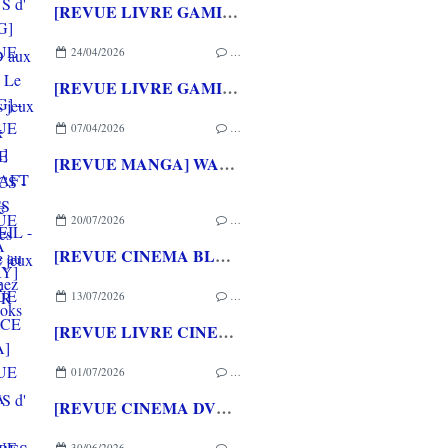
[REVUE LIVRE GAMING] PRESS START - Le Japon des jeux vidéo aux éditions NUINUI
24/04/2026
…
[REVUE LIVRE GAMING] - RETRO - ARCADE CLASSICS - La grande histoire des bornes de jeux vidéo aux éditions CASA
07/04/2026
…
[REVUE MANGA] WARCRAFT LE PUITS DE SOLEIL - La chasse au dragon chez Mana Books
20/07/2026
…
[REVUE CINEMA BLU-RAY] LA TOUR DE GLACE
13/07/2026
…
[REVUE LIVRE CINEMA] FAST & FURIOUS d' Arnaud BRIAND aux éditions CASA
01/07/2026
…
[REVUE CINEMA DVD] COUTURES
30/06/2026
…