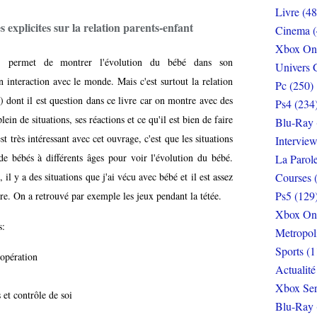
Livre (48
s explicites sur la relation parents-enfant
Cinema (
Xbox On
"
permet de montrer l'évolution du bébé dans son
Univers 
n interaction avec le monde. Mais c'est surtout la relation
Pc (250)
s) dont il est question dans ce livre car on montre avec des
Ps4 (234
lein de situations, ses réactions et ce qu'il est bien de faire
Blu-Ray 
 très intéressant avec cet ouvrage, c'est que les situations
Interview
de bébés à différents âges pour voir l'évolution du bébé.
La Parol
il y a des situations que j'ai vécu avec bébé et il est assez
Courses 
Ps5 (129
re. On a retrouvé par exemple les jeux pendant la tétée.
Xbox On
s:
Metropol
Sports (1
opération
Actualité
Xbox Ser
et contrôle de soi
Blu-Ray 