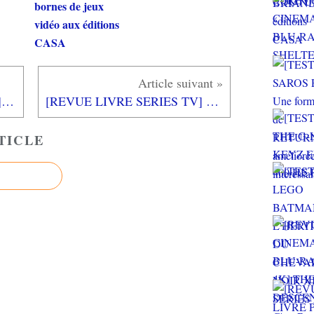
bornes de jeux
vidéo aux éditions
CASA
[REVUE CINEMA BLU-RAY] MOI, MOCHE ET MECHANT 3
[REVUE LIVRE SERIES TV] TELECHAT de Eric VAN BEUREN aux éditions TANA
TICLE