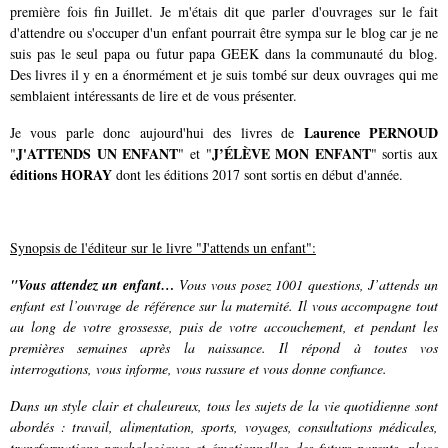
première fois fin Juillet. Je m'étais dit que parler d'ouvrages sur le fait
d'attendre ou s'occuper d'un enfant pourrait être sympa sur le blog car je ne
suis pas le seul papa ou futur papa GEEK dans la communauté du blog.
Des livres il y en a énormément et je suis tombé sur deux ouvrages qui me
semblaient intéressants de lire et de vous présenter.
Laurence PERNOUD
Je vous parle donc aujourd'hui des livres de
J'ATTENDS UN ENFANT
J’ÉLÈVE MON ENFANT
"
" et "
" sortis aux
éditions HORAY
dont les éditions 2017 sont sortis en début d'année.
Synopsis de l'éditeur sur le livre "J'attends un enfant":
"Vous attendez un enfant…
Vous vous posez 1001 questions, J’attends un
enfant est l’ouvrage de référence sur la maternité. Il vous accompagne tout
au long de votre grossesse, puis de votre accouchement, et pendant les
premières semaines après la naissance. Il répond à toutes vos
interrogations, vous informe, vous rassure et vous donne confiance.
Dans un style clair et chaleureux, tous les sujets de la vie quotidienne sont
abordés : travail, alimentation, sports, voyages, consultations médicales,
transformations psychologiques et émotionnelles des futurs parents, place