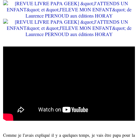
Comme je l'avais expliqué il y a quelques temps, je vais être papa pour la