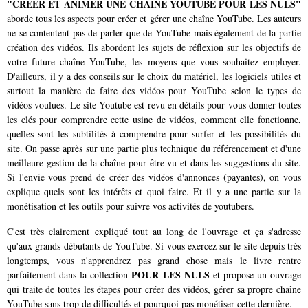
"CREER ET ANIMER UNE CHAINE YOUTUBE POUR LES NULS"
aborde tous les aspects pour créer et gérer une chaîne YouTube. Les auteurs
ne se contentent pas de parler que de YouTube mais également de la partie
création des vidéos. Ils abordent les sujets de réflexion sur les objectifs de
votre future chaîne YouTube, les moyens que vous souhaitez employer.
D'ailleurs, il y a des conseils sur le choix du matériel, les logiciels utiles et
surtout la manière de faire des vidéos pour YouTube selon le types de
vidéos voulues. Le site Youtube est revu en détails pour vous donner toutes
les clés pour comprendre cette usine de vidéos, comment elle fonctionne,
quelles sont les subtilités à comprendre pour surfer et les possibilités du
site. On passe après sur une partie plus technique du référencement et d'une
meilleure gestion de la chaîne pour être vu et dans les suggestions du site.
Si l'envie vous prend de créer des vidéos d'annonces (payantes), on vous
explique quels sont les intérêts et quoi faire. Et il y a une partie sur la
monétisation et les outils pour suivre vos activités de youtubers.
C'est très clairement expliqué tout au long de l'ouvrage et ça s'adresse
qu'aux grands débutants de YouTube. Si vous exercez sur le site depuis très
longtemps, vous n'apprendrez pas grand chose mais le livre rentre
POUR LES NULS
parfaitement dans la collection
et propose un ouvrage
qui traite de toutes les étapes pour créer des vidéos, gérer sa propre chaîne
YouTube sans trop de difficultés et pourquoi pas monétiser cette dernière.