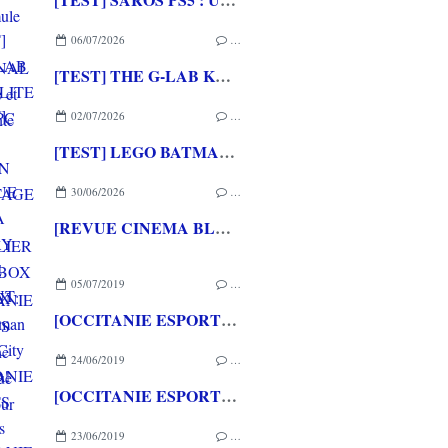
06/07/2026
…
[TEST] THE G-LAB KEYZ ELITE 400 HE PC
02/07/2026
…
[TEST] LEGO BATMAN L'HERITAGE DU CHEVALIER NOIR XBOX SERIES X : C'est Batman Arkham City en LEGO!
30/06/2026
…
[REVUE CINEMA BLU-RAY 4K] THE DESCENT
05/07/2019
…
[OCCITANIE ESPORTS 2019] Une magnifique vitrine pour l'eSport
24/06/2019
…
[OCCITANIE ESPORTS 2019] Les photos de la troisième journée
23/06/2019
…