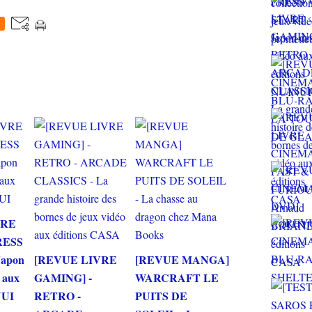
VRE
RESS
Japon
[REVUE LIVRE
[REVUE MANGA]
o aux
GAMING] -
WARCRAFT LE
NUI
RETRO -
PUITS DE