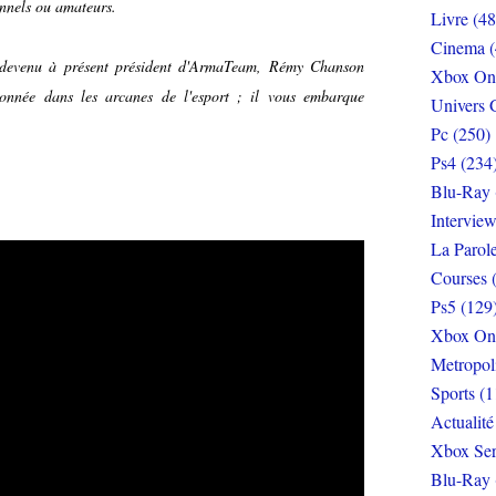
onnels ou amateurs.
Livre (48
Cinema (
ur devenu à présent président d'ArmaTeam, Rémy Chanson
Xbox On
ionnée dans les arcanes de l'esport ; il vous embarque
Univers 
Pc (250)
Ps4 (234
Blu-Ray 
Interview
La Parol
Courses 
Ps5 (129
Xbox On
Metropol
Sports (1
Actualité
Xbox Ser
Blu-Ray 