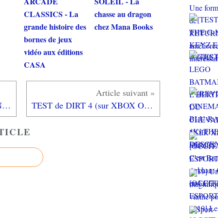
ARCADE
SOLEIL - La
CLASSICS - La
chasse au dragon
grande histoire des
chez Mana Books
bornes de jeux
vidéo aux éditions
CASA
TEST de RIME (sur XBOX ONE): une invitation à la poésie et au rêve...
TEST de DIRT 4 (sur XBOX ONE) : toujours sur la bonne voie!
TICLE