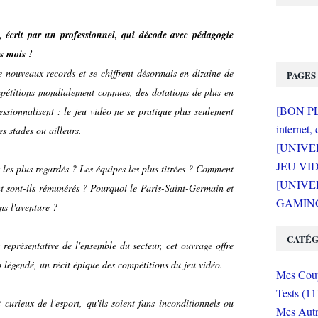
, écrit par un professionnel, qui décode avec pédagogie
s mois !
e nouveaux records et se chiffrent désormais en dizaine de
PAGES
mpétitions mondialement connues, des dotations de plus en
[BON PLA
essionnalisent : le jeu vidéo ne se pratique plus seulement
internet, 
s stades ou ailleurs.
[UNIVE
JEU VI
x les plus regardés ? Les équipes les plus titrées ? Comment
[UNIVER
 sont-ils rémunérés ? Pourquoi le Paris-Saint-Germain et
GAMING 
ns l'aventure ?
CATÉG
représentative de l'ensemble du secteur, cet ouvrage offre
o légendé, un récit épique des compétitions du jeu vidéo.
Mes Coup
Tests (11
curieux de l'esport, qu'ils soient fans inconditionnels ou
Mes Autr