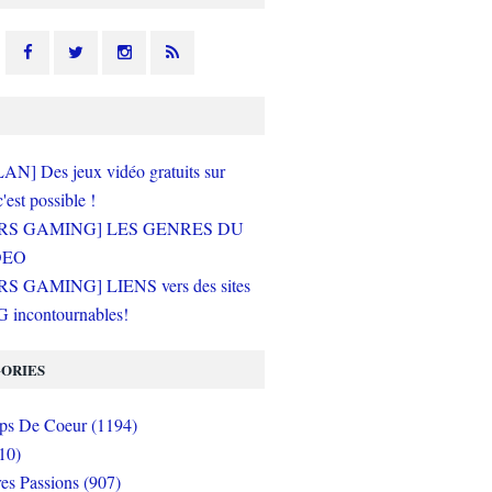
N] Des jeux vidéo gratuits sur
c'est possible !
RS GAMING] LES GENRES DU
DEO
S GAMING] LIENS vers des sites
incontournables!
ORIES
s De Coeur (1194)
10)
es Passions (907)