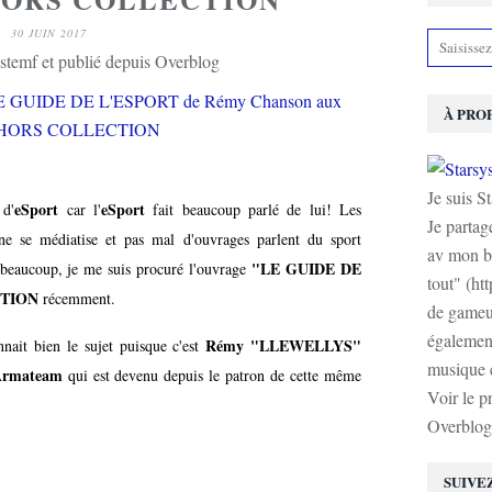
30 JUIN 2017
stemf et publié depuis Overblog
À PRO
Je suis S
eSport
eSport
 d'
car l'
fait beaucoup parlé de lui! Les
Je partag
ne se médiatise et pas mal d'ouvrages parlent du sport
av mon b
"LE GUIDE DE
 beaucoup, je me suis procuré l'ouvrage
tout" (ht
TION
récemment.
de gameur
également
Rémy "LLEWELLYS"
nnait bien le sujet puisque c'est
musique e
Armateam
qui est devenu depuis le patron de cette même
Voir le p
Overblog
SUIVE