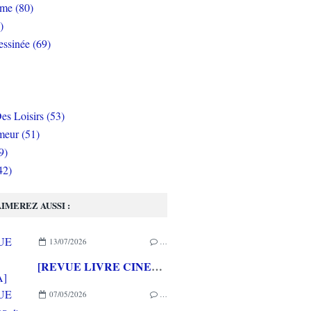
rme (80)
)
ssinée (69)
es Loisirs (53)
eur (51)
9)
42)
IMEREZ AUSSI :
13/07/2026
…
[REVUE LIVRE CINEMA] FAST & FURIOUS d' Arnaud BRIAND aux éditions CASA
07/05/2026
…