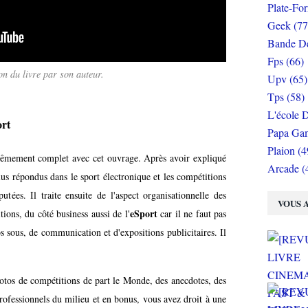
Plate-Fo
Geek (77
Bande De
Fps (66)
on du livre par son auteur.
Upv (65)
Tps (58)
L'école D
ort
Papa Gam
Plaion (4
êmement complet avec cet ouvrage. Après avoir expliqué
Arcade (
plus répondus dans le sport électronique et les compétitions
utées. Il traite ensuite de l'aspect organisationnelle des
VOUS A
eSport
ions, du côté business aussi de l'
car il ne faut pas
os sous, de communication et d'expositions publicitaires. Il
otos de compétitions de part le Monde, des anecdotes, des
rofessionnels du milieu et en bonus, vous avez droit à une