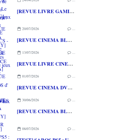
[REVUE LIVRE GAMING] - RETRO - ARCADE CLASSICS - La grande histoire des bornes de jeux vidéo aux éditions CASA
20/07/2026
…
[REVUE CINEMA BLU-RAY] LA TOUR DE GLACE
13/07/2026
…
[REVUE LIVRE CINEMA] FAST & FURIOUS d' Arnaud BRIAND aux éditions CASA
01/07/2026
…
[REVUE CINEMA DVD] COUTURES
30/06/2026
…
[REVUE CINEMA BLU-RAY] SHELTER
08/07/2026
…
[TEST] SAROS PS5 : Une formule de RETURNAL améliorée et interessante