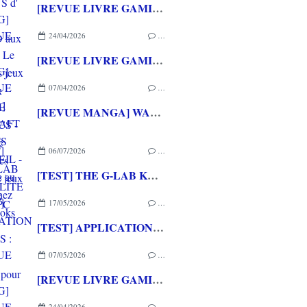
[REVUE LIVRE GAMING] PRESS START - Le Japon des jeux vidéo aux éditions NUINUI
24/04/2026
…
[REVUE LIVRE GAMING] - RETRO - ARCADE CLASSICS - La grande histoire des bornes de jeux vidéo aux éditions CASA
07/04/2026
…
[REVUE MANGA] WARCRAFT LE PUITS DE SOLEIL - La chasse au dragon chez Mana Books
06/07/2026
…
[TEST] THE G-LAB KEYZ ELITE 400 HE PC
17/05/2026
…
[TEST] APPLICATION QWARGS : une appli française pour gérer sa collection de jeux vidéo prometteuse!
07/05/2026
…
[REVUE LIVRE GAMING] PRESS START - Le Japon des jeux vidéo aux éditions NUINUI
24/04/2026
…