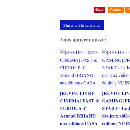
Repost
0
S'inscrire à la newsletter
Vous aimerez aussi :
[REVUE LIVRE
[REVUE LI
CINEMA] FAST &
GAMING] P
FURIOUS d'
START - Le 
Arnaud BRIAND
des jeux vidé
aux éditions CASA
éditions NUI