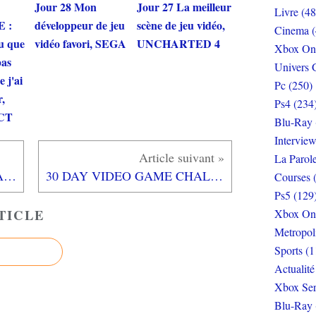
Jour 28 Mon
Jour 27 La meilleur
Livre (48
 :
développeur de jeu
scène de jeu vidéo,
Cinema (
u que
vidéo favori, SEGA
UNCHARTED 4
Xbox On
pas
Univers 
 j'ai
Pc (250)
r,
Ps4 (234
CT
Blu-Ray 
Interview
La Parol
[REVUE LIVRE CUISINE] LA CUISINE DES SORCIERS d' Aurélia BEAUPOMMIER chez SOLAR Editions
30 DAY VIDEO GAME CHALLENGE : Jour 16 Le jeu avec les meilleurs cinématiques, WORLD OF WARCRAFT
Courses 
Ps5 (129
TICLE
Xbox On
Metropol
Sports (1
Actualité
Xbox Ser
Blu-Ray 