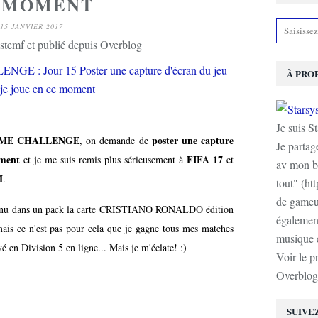
 MOMENT
15 JANVIER 2017
stemf et publié depuis Overblog
À PRO
Je suis S
AME CHALLENGE
poster une capture
, on demande de
Je partag
ement
FIFA 17
et je me suis remis plus sérieusement à
et
av mon b
M
.
tout" (ht
de gameur
obtenu dans un pack la carte CRISTIANO RONALDO édition
également
 mais ce n'est pas pour cela que je gagne tous mes matches
musique e
ivé en Division 5 en ligne... Mais je m'éclate! :)
Voir le p
Overblog
SUIVE