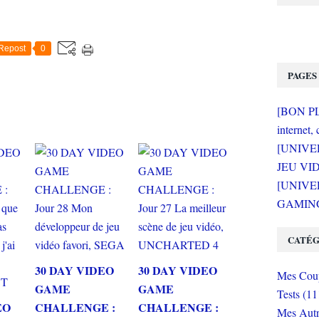
Repost
0
PAGES
[BON PLA
internet, 
[UNIVE
JEU VI
[UNIVER
GAMING 
CATÉG
30 DAY VIDEO
30 DAY VIDEO
Mes Coup
GAME
GAME
Tests (11
EO
CHALLENGE :
CHALLENGE :
Mes Autr