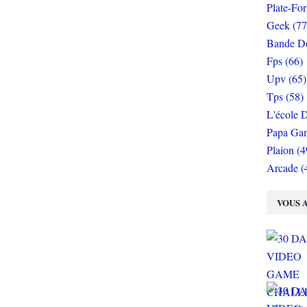
Plate-Fo
Geek (77
Bande De
Fps (66)
Upv (65)
Tps (58)
L'école D
Papa Gam
Plaion (4
Arcade (
VOUS A