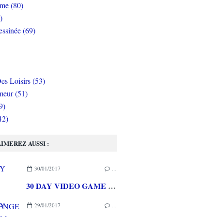
rme (80)
)
ssinée (69)
es Loisirs (53)
eur (51)
9)
42)
IMEREZ AUSSI :
30/01/2017
…
30 DAY VIDEO GAME CHALLENGE : Jour 30 Mon meilleur jeu vidéo de tous les temps, WORLD OF WARCRAFT
29/01/2017
…