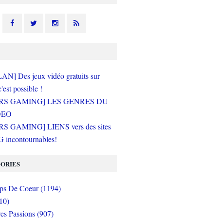
N] Des jeux vidéo gratuits sur
c'est possible !
RS GAMING] LES GENRES DU
DEO
S GAMING] LIENS vers des sites
incontournables!
ORIES
s De Coeur (1194)
10)
es Passions (907)