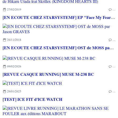
27/02/2019
…
[EN ECOUTE CHEZ STARSYSTEMF] EP "Face My Fears" de Hikaru Utada feat Skrillex (KINGDOM HEARTS III)
26/11/2018
…
[EN ECOUTE CHEZ STARSYSTEMF] OST de MOSS par Jason GRAVES
09/02/2026
…
[REVUE CASQUE RUNNING] MUSE M-238 BC
29/01/2025
…
[TEST] ICE FIT d'ICE WATCH