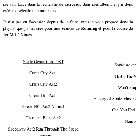
me suis lancé dans la recherche de morceaux dans mes albums et j'ai donc
créé une sélection de morceaux.
Je n'ai pas eu l'occasion depuis de le faire, mais je vous propose donc la
Running
playlist que j'avais créé pour mes séances de
et pour la course du
1er Mai à Nîmes:
Sonic Generations OST
Sonic Adven
Crisis City Act1
That's The W
Crisis City Act2
Won't Stop
Green Hill Act1
History of Sonic Music 
Green Hill Act2 Normal
Can You Feel
Chemical Plant Act2
Numbe
Speedway Act2 Run Through The Speed
Highway