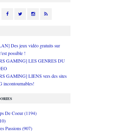
N] Des jeux vidéo gratuits sur
c'est possible !
RS GAMING] LES GENRES DU
DEO
S GAMING] LIENS vers des sites
incontournables!
ORIES
s De Coeur (1194)
10)
es Passions (907)