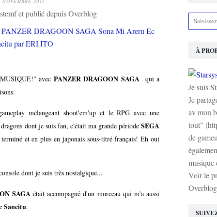
9 NOVEMBRE 2015
stemf et publié depuis Overblog
À PRO
PANZER DRAGOON SAGA
E MUSIQUE!" avec
qui a
Je suis S
isons.
Je partag
av mon b
le gameplay mélangeant shoot'em'up et le RPG avec une
tout" (ht
SEGA
 dragons dont je suis fan, c'était ma grande période
de gameur
 terminé et en plus en japonais sous-titré français! Eh oui
également
musique e
onsole dont je suis très nostalgique...
Voir le p
Overblog
ON SAGA
était accompagné d'un morceau qui m'a aussi
c Sancitu
.
SUIVE