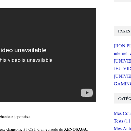
PAGES
[BON PLA
internet, 
[UNIVE
JEU VI
[UNIVER
GAMING 
CATÉG
Mes Coup
hanteur japonaise.
Tests (11
Mes Autr
XENOSAGA
eux chansons, à l'OST d'un épisode de
.