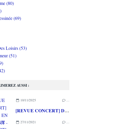
rme (80)
)
ssinée (69)
es Loisirs (53)
eur (51)
9)
42)
IMEREZ AUSSI :
10/11/2025
…
[REVUE CONCERT] DISNEY EN CONCERT - Tournée "Autour du Monde" (au Zénith de Montpellier le 09/11/2025)
27/11/2021
…