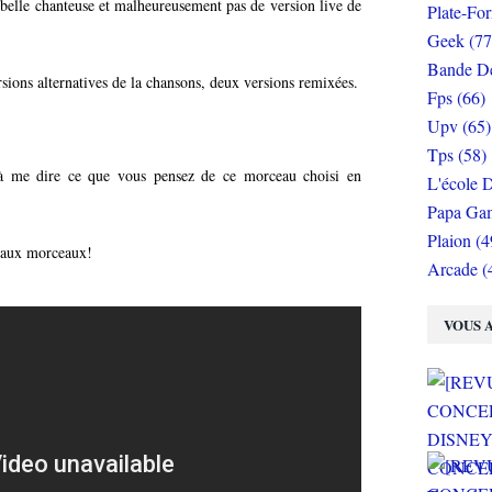
 belle chanteuse et malheureusement pas de version live de
Plate-Fo
Geek (77
Bande De
ersions alternatives de la chansons, deux versions remixées.
Fps (66)
Upv (65)
Tps (58)
, à me dire ce que vous pensez de ce morceau choisi en
L'école D
Papa Gam
Plaion (4
eaux morceaux!
Arcade (
VOUS A