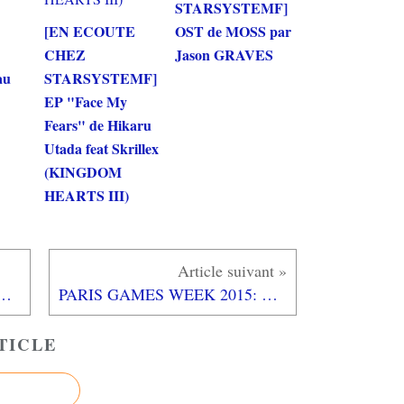
STARSYSTEMF]
[EN ECOUTE
OST de MOSS par
CHEZ
Jason GRAVES
au
STARSYSTEMF]
EP "Face My
Fears" de Hikaru
Utada feat Skrillex
(KINGDOM
HEARTS III)
2015: Les photos du défilé Cosplay Tomb Raider
PARIS GAMES WEEK 2015: Le STAND XBOX et ses jeux
TICLE