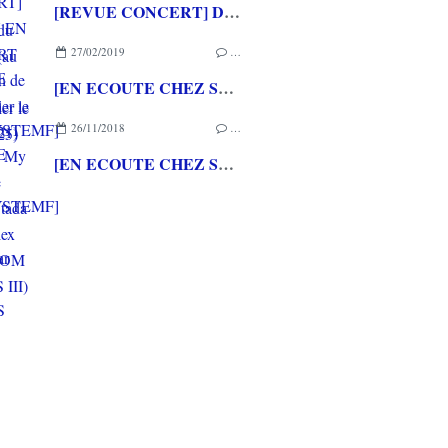
[REVUE CONCERT] DISNEY EN CONCERT (au Zénith de Montpellier le 26/11/2021)
27/02/2019
…
[EN ECOUTE CHEZ STARSYSTEMF] EP "Face My Fears" de Hikaru Utada feat Skrillex (KINGDOM HEARTS III)
26/11/2018
…
[EN ECOUTE CHEZ STARSYSTEMF] OST de MOSS par Jason GRAVES