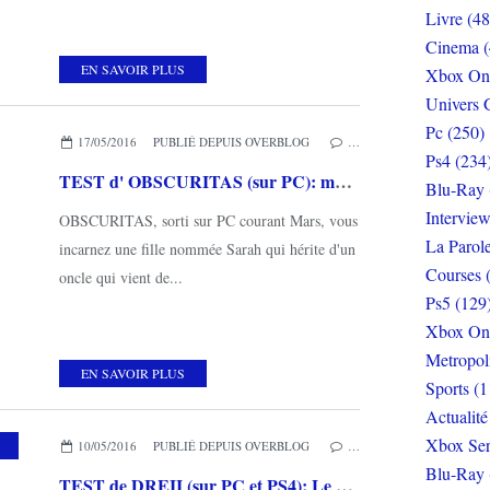
Livre (48
Cinema (
EN SAVOIR PLUS
Xbox On
Univers 
Pc (250)
17/05/2016
PUBLIÉ DEPUIS OVERBLOG
…
Ps4 (234
TEST d' OBSCURITAS (sur PC): manoir, fais-moi peur!
Blu-Ray 
Interview
OBSCURITAS, sorti sur PC courant Mars, vous
La Parol
incarnez une fille nommée Sarah qui hérite d'un
Courses 
oncle qui vient de...
Ps5 (129
Xbox On
Metropol
EN SAVOIR PLUS
Sports (1
Actualité
Xbox Ser
,
MES COUPS DE COEUR
10/05/2016
PUBLIÉ DEPUIS OVERBLOG
…
Blu-Ray 
TEST de DREII (sur PC et PS4): Le coop sinon rien...