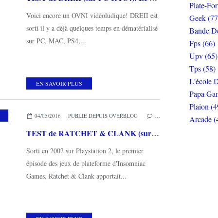
Plate-Fo
Voici encore un OVNI vidéoludique! DREII est
Geek (77
sorti il y a déjà quelques temps en dématérialisé
Bande De
sur PC, MAC, PS4,...
Fps (66)
Upv (65)
Tps (58)
L'école D
EN SAVOIR PLUS
Papa Gam
Plaion (4
04/05/2016
PUBLIÉ DEPUIS OVERBLOG
…
Arcade (
TEST de RATCHET & CLANK (sur PS4): un remake flamboyant!
Sorti en 2002 sur Playstation 2, le premier
épisode des jeux de plateforme d'Insomniac
Games, Ratchet & Clank apportait...