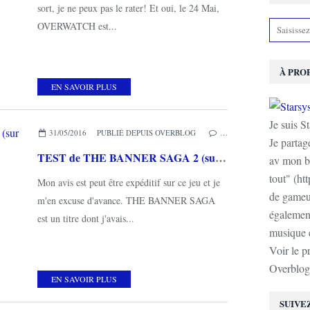
sort, je ne peux pas le rater! Et oui, le 24 Mai,
OVERWATCH est...
À PRO
EN SAVOIR PLUS
Je suis S
31/05/2016
PUBLIÉ DEPUIS OVERBLOG
…
Je partag
TEST de THE BANNER SAGA 2 (sur PC): l'incompris?
av mon b
tout" (ht
Mon avis est peut être expéditif sur ce jeu et je
de gameur
m'en excuse d'avance. THE BANNER SAGA
également
est un titre dont j'avais...
musique e
Voir le p
Overblog
EN SAVOIR PLUS
SUIVE