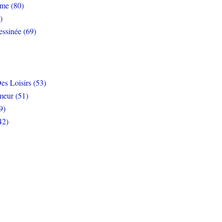
rme (80)
)
ssinée (69)
es Loisirs (53)
eur (51)
9)
42)