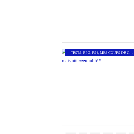
TESTS
,
RPG
,
PS4
,
MES COUPS DE COEUR