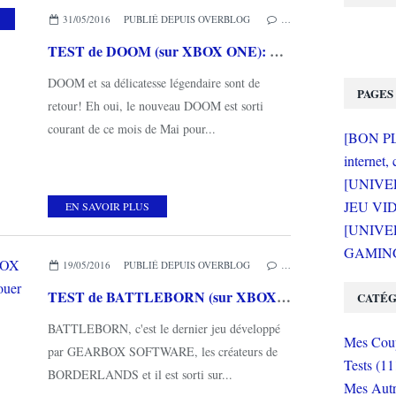
31/05/2016
PUBLIÉ DEPUIS OVERBLOG
…
TEST de DOOM (sur XBOX ONE): bourrin et nostalgique
DOOM et sa délicatesse légendaire sont de
PAGES
retour! Eh oui, le nouveau DOOM est sorti
courant de ce mois de Mai pour...
[BON PLA
internet, 
[UNIVE
JEU VI
EN SAVOIR PLUS
[UNIVER
GAMING 
19/05/2016
PUBLIÉ DEPUIS OVERBLOG
…
TEST de BATTLEBORN (sur XBOX ONE): un mix de FPS/MOBA fun à jouer
CATÉG
BATTLEBORN, c'est le dernier jeu développé
Mes Coup
par GEARBOX SOFTWARE, les créateurs de
Tests (11
BORDERLANDS et il est sorti sur...
Mes Autr