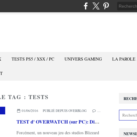
X
TESTS PS5 / XSX / PC
UNIVERS GAMING
LA PAROLE
T
E TAG : TESTS
RECH
01/06/2016
PUBLIÉ DEPUIS OVERBLOG
…
TEST d' OVERWATCH (sur PC): Direction l'eSport ambiance Pixar!
Forcément, un nouveau jeu des studios Blizzard
NEWS