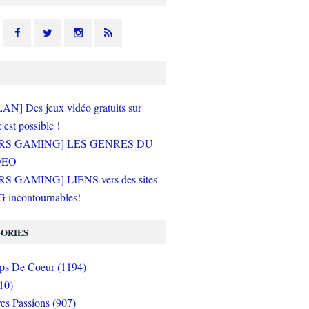
N] Des jeux vidéo gratuits sur
c'est possible !
RS GAMING] LES GENRES DU
DEO
S GAMING] LIENS vers des sites
incontournables!
ORIES
s De Coeur (1194)
10)
es Passions (907)