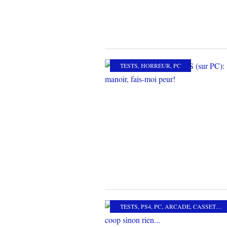
TESTS
,
HORREUR
,
PC
TESTS
,
PS4
,
PC
,
ARCADE
,
CASSETETE