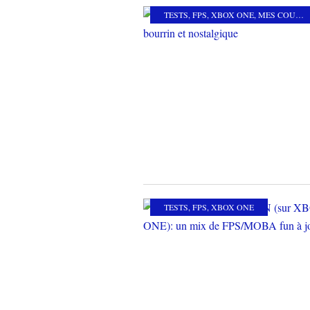
TESTS
,
FPS
,
XBOX ONE
,
MES COUPS DE COEUR
TESTS
,
FPS
,
XBOX ONE