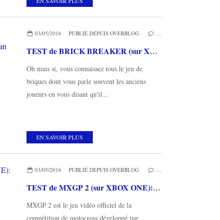
EN SAVOIR PLUS
03/05/2016
PUBLIÉ DEPUIS OVERBLOG
…
TEST de BRICK BREAKER (sur XBOX ONE): le plaisir de jouer d'antan retrouvé!
Oh mais si, vous connaissez tous le jeu de
briques dont vous parle souvent les anciens
joueurs en vous disant qu'il...
EN SAVOIR PLUS
03/05/2016
PUBLIÉ DEPUIS OVERBLOG
…
TEST de MXGP 2 (sur XBOX ONE): le grand saut dans la boue
MXGP 2 est le jeu vidéo officiel de la
compétition de motocross développé par