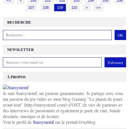
<<
<
100
101
102
103
104
105
106
107
108
109
110
>
>>
RECHERCHE
NEWSLETTER
À PROPOS
Je suis Starsystemf, un gameur quarantenaire. Je partage avec vous
ma passion du jeu vidéo av mon blog Gaming "Le plaisir de jouer
avant tout" (http://starsystemf.com/) d'OST, de vies de gameurs av
des interviews de passionnés et également je parle de ciné, bande
dessinée, musique et de lecture.
Voir le profil de
Starsystemf
sur le portail Overblog