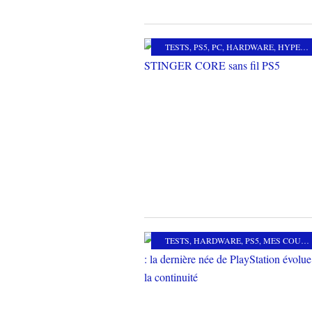
TESTS
,
PS5
,
PC
,
HARDWARE
,
HYPERX
TESTS
,
HARDWARE
,
PS5
,
MES COUPS DE COEUR