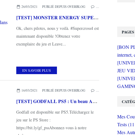
26/03/2021
PUBLIÉ DEPUIS OVERBLOG
…
[TEST] MONSTER ENERGY SUPERCROSS THE OFFICIAL VIDEOGAME 4 PS5 : Un petit saut dans la NEXT GEN
Ok, chers pilotes, nous y voilà. #Supercross4 est
PAGES
maintenant disponible !Obtenez votre
exemplaire du jeu et Leave...
[BON PLA
internet, 
[UNIVE
JEU VI
EN SAVOIR PLUS
[UNIVER
GAMING 
16/03/2021
PUBLIÉ DEPUIS OVERBLOG
…
[TEST] GODFALL PS5 : Un beau ARPG pour lancer la NEXT GEN
CATÉG
Godfall est disponible sur PS5.Téléchargez le
Mes Coup
jeu sur le PS Store :
Tests (11
https://bit.ly/gf_pssAbonnez-vous à notre
Mes Autr