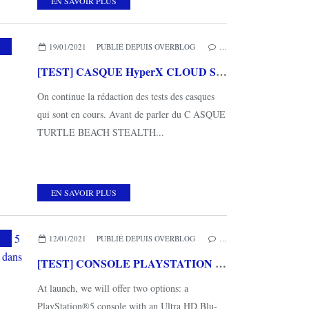
EN SAVOIR PLUS
19/01/2021
PUBLIÉ DEPUIS OVERBLOG
…
[TEST] CASQUE HyperX CLOUD STINGER CORE sans fil PS5
On continue la rédaction des tests des casques
qui sont en cours. Avant de parler du C ASQUE
TURTLE BEACH STEALTH...
EN SAVOIR PLUS
12/01/2021
PUBLIÉ DEPUIS OVERBLOG
…
[TEST] CONSOLE PLAYSTATION 5 : la dernière née de PlayStation évolue dans la continuité
At launch, we will offer two options: a
PlayStation®5 console with an Ultra HD Blu-