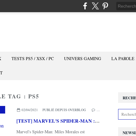
X
TESTS PS5 / XSX / PC
UNIVERS GAMING
LA PAROLE
T
E TAG : PS5
RECH
02/04/2021
PUBLIÉ DEPUIS OVERBLOG
…
[TEST] MARVEL'S SPIDER-MAN : MILES MORALES PS5 : Il tisse parfaitement sa toile nouvelle génération
Marvel's Spider-Man: Miles Morales est
NEWS