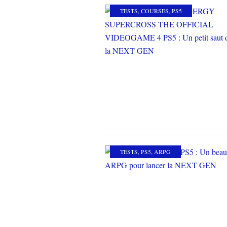
TESTS
,
COURSES
,
PS5
TESTS
,
PS5
,
ARPG