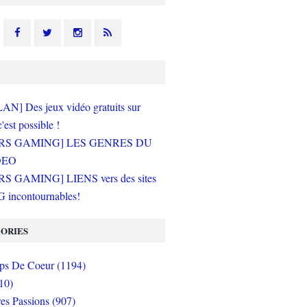
N] Des jeux vidéo gratuits sur
c'est possible !
RS GAMING] LES GENRES DU
DEO
S GAMING] LIENS vers des sites
incontournables!
ORIES
s De Coeur (1194)
10)
es Passions (907)