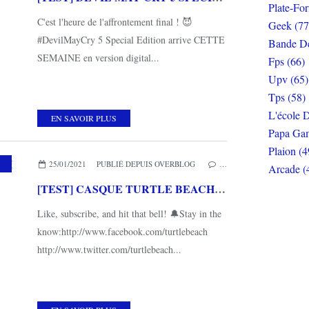
Plate-Fo
C'est l'heure de l'affrontement final ! 😈
Geek (77
#DevilMayCry 5 Special Edition arrive CETTE
Bande De
SEMAINE en version digital...
Fps (66)
Upv (65)
Tps (58)
L'école D
EN SAVOIR PLUS
Papa Gam
Plaion (4
,
TURTLE BEACH
25/01/2021
PUBLIÉ DEPUIS OVERBLOG
…
Arcade (
[TEST] CASQUE TURTLE BEACH STEALTH 600 GEN 2 PS5
Like, subscribe, and hit that bell! 🔔Stay in the
know:http://www.facebook.com/turtlebeach
http://www.twitter.com/turtlebeach...