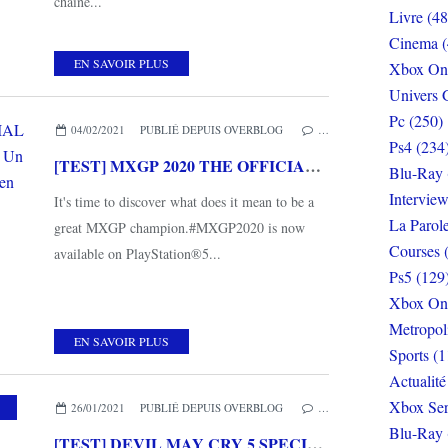
chaîne...
Livre (48
Cinema (
EN SAVOIR PLUS
Xbox On
Univers 
Pc (250)
04/02/2021
PUBLIÉ DEPUIS OVERBLOG
…
Ps4 (234
[TEST] MXGP 2020 THE OFFICIAL MOTOCROSS VIDEOGAME PS5 : Un grand saut pour les débuts de la next gen
Blu-Ray 
Interview
It's time to discover what does it mean to be a
La Parol
great MXGP champion.#MXGP2020 is now
Courses 
available on PlayStation®5...
Ps5 (129
Xbox On
Metropol
EN SAVOIR PLUS
Sports (1
Actualité
Xbox Ser
ACTION
26/01/2021
PUBLIÉ DEPUIS OVERBLOG
…
Blu-Ray 
[TEST] DEVIL MAY CRY 5 SPECIAL EDITION PS5 :