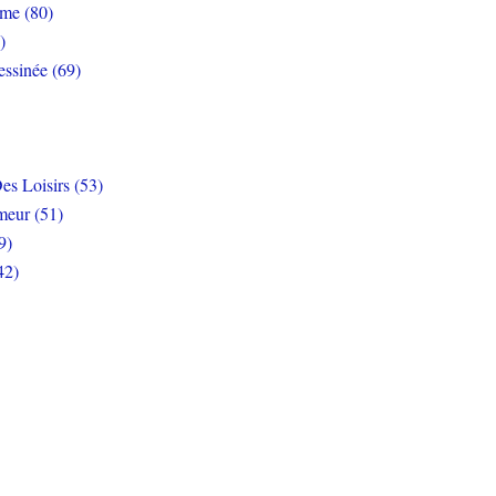
rme (80)
)
ssinée (69)
es Loisirs (53)
eur (51)
9)
42)