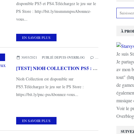
disponible PS5 et PS4.Téléchargez le jeu sur le
PS Store : http://bit.ly/msmmmpssAbonnez-
vous...
À PRO
EN SAVOIR PLUS
Je suis S
30/03/2021
PUBLIÉ DEPUIS OVERBLOG
…
Je partag
[TEST] NIOH COLLECTION PS5 : Une remasterisation discutable mais deux jeux incontournables!
av mon b
tout" (ht
Nioh Collection est disponible sur
de gameur
PS5.Téléchargez le jeu sur le PS Store :
également
https://bit.ly/pnc-pssAbonnez-vous...
musique e
Voir le p
Overblog
EN SAVOIR PLUS
SUIVE