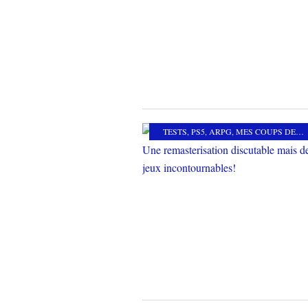
TESTS
,
PS5
,
ARPG
,
MES COUPS DE COEUR