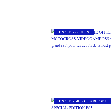
TESTS
,
PS5
,
COURSES
TESTS
,
PS5
,
MES COUPS DE COEUR
,