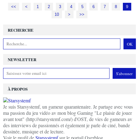
<<
<
1
2
3
4
5
6
7
8
9
10
20
>
>>
RECHERCHE
NEWSLETTER
À PROPOS
Je suis Starsystemf, un gameur quarantenaire. Je partage avec vous
ma passion du jeu vidéo av mon blog Gaming "Le plaisir de jouer
avant tout" (http://starsystemf.com/) d'OST, de vies de gameurs av
des interviews de passionnés et également je parle de ciné, bande
dessinée, musique et de lecture.
Voir le profil de
Starsystemf
sur le portail Overblog