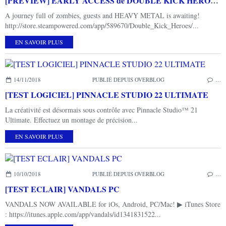
[PREVIEW] EARLY ACCESS de DOUBLE KICK HEROES PC
A journey full of zombies, guests and HEAVY METAL is awaiting!
http://store.steampowered.com/app/589670/Double_Kick_Heroes/...
EN SAVOIR PLUS
14/11/2018
PUBLIÉ DEPUIS OVERBLOG
…
[TEST LOGICIEL] PINNACLE STUDIO 22 ULTIMATE
La créativité est désormais sous contrôle avec Pinnacle Studio™ 21
Ultimate. Effectuez un montage de précision...
EN SAVOIR PLUS
10/10/2018
PUBLIÉ DEPUIS OVERBLOG
…
[TEST ECLAIR] VANDALS PC
VANDALS NOW AVAILABLE for iOs, Android, PC/Mac! ▶︎ iTunes Store
: https://itunes.apple.com/app/vandals/id1341831522...