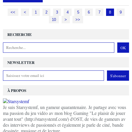
<<
<
1
2
3
4
5
6
7
8
9
10
20
>
>>
RECHERCHE
NEWSLETTER
À PROPOS
Je suis Starsystemf, un gameur quarantenaire. Je partage avec vous
ma passion du jeu vidéo av mon blog Gaming "Le plaisir de jouer
avant tout" (http://starsystemf.com/) d'OST, de vies de gameurs av
des interviews de passionnés et également je parle de ciné, bande
dessinée, musique et de lecture.