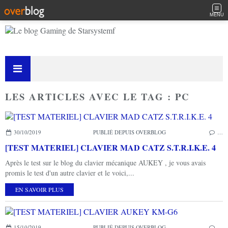
MENU
LES ARTICLES AVEC LE TAG : PC
30/10/2019
PUBLIÉ DEPUIS OVERBLOG
…
[TEST MATERIEL] CLAVIER MAD CATZ S.T.R.I.K.E. 4
Après le test sur le blog du clavier mécanique AUKEY , je vous avais
promis le test d'un autre clavier et le voici,...
EN SAVOIR PLUS
15/10/2019
PUBLIÉ DEPUIS OVERBLOG
…