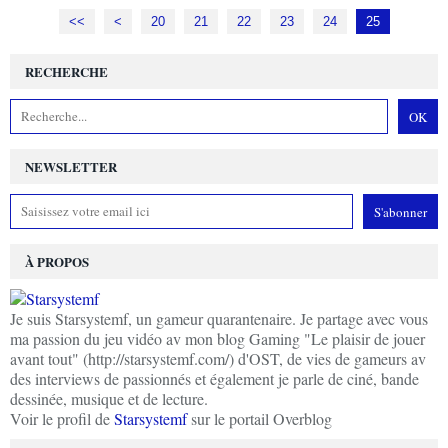
<<
<
10
20
21
22
23
24
25
RECHERCHE
NEWSLETTER
À PROPOS
Je suis Starsystemf, un gameur quarantenaire. Je partage avec vous
ma passion du jeu vidéo av mon blog Gaming "Le plaisir de jouer
avant tout" (http://starsystemf.com/) d'OST, de vies de gameurs av
des interviews de passionnés et également je parle de ciné, bande
dessinée, musique et de lecture.
Voir le profil de
Starsystemf
sur le portail Overblog