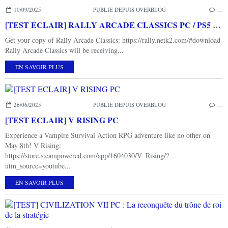
10/09/2025
PUBLIÉ DEPUIS OVERBLOG
…
[TEST ECLAIR] RALLY ARCADE CLASSICS PC / PS5 : Un mini SEGA RALLY des temps modernes
Get your copy of Rally Arcade Classics: https://rally.netk2.com/#download
Rally Arcade Classics will be receiving...
EN SAVOIR PLUS
26/06/2025
PUBLIÉ DEPUIS OVERBLOG
…
[TEST ECLAIR] V RISING PC
Experience a Vampire Survival Action RPG adventure like no other on
May 8th! V Rising:
https://store.steampowered.com/app/1604030/V_Rising/?
utm_source=youtube...
EN SAVOIR PLUS