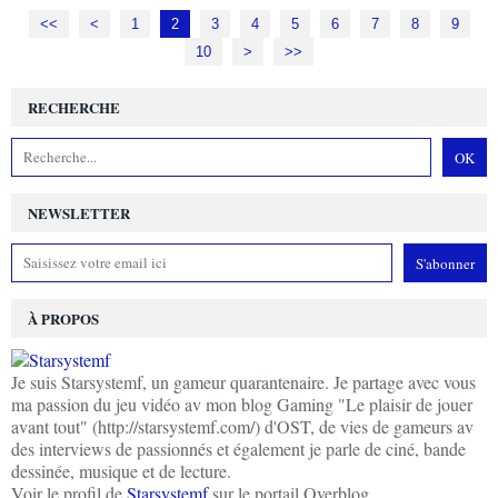
<<
<
1
2
3
4
5
6
7
8
9
10
20
>
>>
RECHERCHE
NEWSLETTER
À PROPOS
Je suis Starsystemf, un gameur quarantenaire. Je partage avec vous
ma passion du jeu vidéo av mon blog Gaming "Le plaisir de jouer
avant tout" (http://starsystemf.com/) d'OST, de vies de gameurs av
des interviews de passionnés et également je parle de ciné, bande
dessinée, musique et de lecture.
Voir le profil de
Starsystemf
sur le portail Overblog