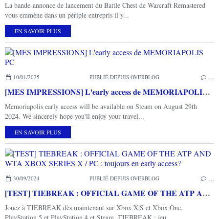
La bande-annonce de lancement du Battle Chest de Warcraft Remastered
vous emmène dans un périple entrepris il y...
EN SAVOIR PLUS
10/01/2025
PUBLIÉ DEPUIS OVERBLOG
…
[MES IMPRESSIONS] L'early access de MEMORIAPOLIS PC
Memoriapolis early access will be available on Steam on August 29th
2024. We sincerely hope you'll enjoy your travel...
EN SAVOIR PLUS
30/09/2024
PUBLIÉ DEPUIS OVERBLOG
…
[TEST] TIEBREAK : OFFICIAL GAME OF THE ATP AND WTA XBOX SERIES X / PC : toujours en early access?
Jouez à TIEBREAK dès maintenant sur Xbox X|S et Xbox One,
PlayStation 5 et PlayStation 4 et Steam. TIEBREAK : jeu...