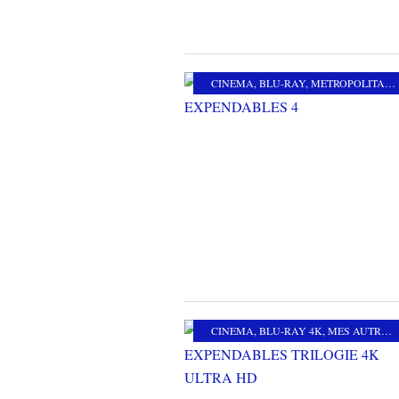
CINEMA
,
BLU-RAY
,
METROPOLITAN FILMS
CINEMA
,
BLU-RAY 4K
,
MES AUTRES PASSIONS