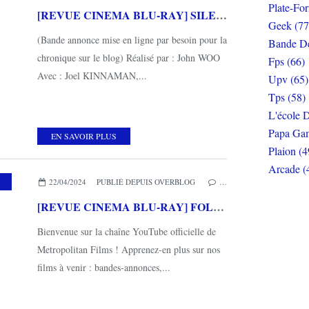
Plate-Fo
[REVUE CINEMA BLU-RAY] SILENT NIGHT
Geek (77
(Bande annonce mise en ligne par besoin pour la
Bande De
chronique sur le blog) Réalisé par : John WOO
Fps (66)
Avec : Joel KINNAMAN,...
Upv (65)
Tps (58)
L'école D
Papa Gam
EN SAVOIR PLUS
Plaion (4
Arcade (
,
METROPOLITAN FILMS
22/04/2024
PUBLIÉ DEPUIS OVERBLOG
…
[REVUE CINEMA BLU-RAY] FOLLOW_DEAD
Bienvenue sur la chaîne YouTube officielle de
Metropolitan Films ! Apprenez-en plus sur nos
films à venir : bandes-annonces,...