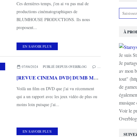
Ces dernières temps, j'en ai vu pas mal de
productions cinématographiques de
BLUMHOUSE PRODUCTIONS. Ils nous
proposent...
À PRO
EN SAVOIR PLUS
Je suis S
Je partag
,
MES COUPS DE COEUR
,
METROPOLITAN FILMS
07/08/2024
PUBLIÉ DEPUIS OVERBLOG
…
av mon b
[REVUE CINEMA DVD] DUMB MONEY
tout" (ht
de gameur
Voilà un film en DVD que j'ai vu récemment
également
qui a un rapport avec les jeux vidéo de plus ou
musique e
moins loin puisque j'ai...
Voir le p
Overblog
EN SAVOIR PLUS
SUIVE