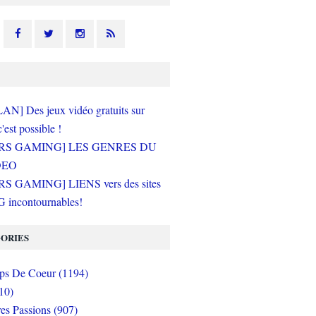
N] Des jeux vidéo gratuits sur
c'est possible !
RS GAMING] LES GENRES DU
DEO
S GAMING] LIENS vers des sites
incontournables!
ORIES
s De Coeur (1194)
10)
es Passions (907)