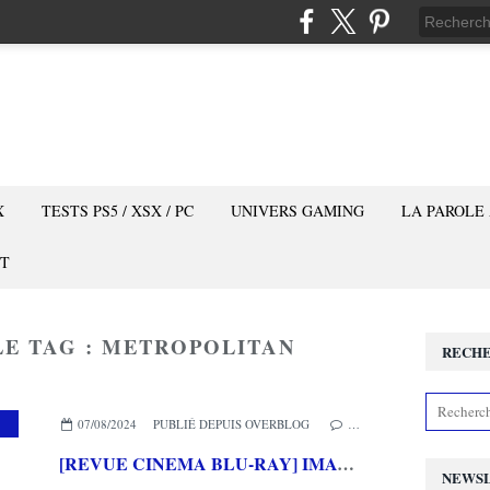
X
TESTS PS5 / XSX / PC
UNIVERS GAMING
LA PAROLE
T
LE TAG : METROPOLITAN
RECH
,
MES COUPS DE COEUR
,
METROPOLITAN FILMS
07/08/2024
PUBLIÉ DEPUIS OVERBLOG
…
[REVUE CINEMA BLU-RAY] IMAGINARY
NEWS