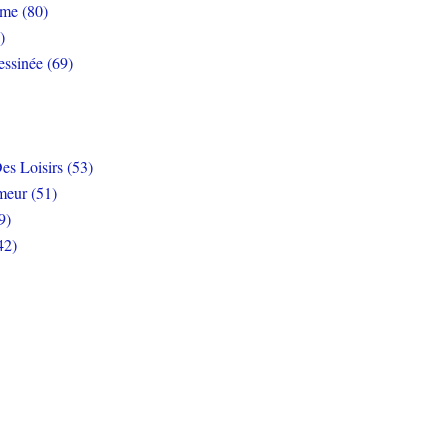
rme (80)
)
ssinée (69)
es Loisirs (53)
eur (51)
9)
42)