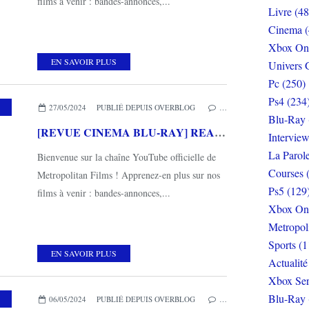
films à venir : bandes-annonces,...
Livre (48
Cinema (
Xbox On
EN SAVOIR PLUS
Univers 
Pc (250)
Ps4 (234
,
MES COUPS DE COEUR
,
METROPOLITAN FILMS
27/05/2024
PUBLIÉ DEPUIS OVERBLOG
…
Blu-Ray 
[REVUE CINEMA BLU-RAY] REALITY
Interview
La Parol
Bienvenue sur la chaîne YouTube officielle de
Courses 
Metropolitan Films ! Apprenez-en plus sur nos
Ps5 (129
films à venir : bandes-annonces,...
Xbox On
Metropol
Sports (1
EN SAVOIR PLUS
Actualité
Xbox Ser
Blu-Ray 
U-RAY
,
MES COUPS DE COEUR
,
METROPOLITAN FILMS
06/05/2024
PUBLIÉ DEPUIS OVERBLOG
…