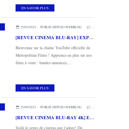
EN SAVOIR PLUS
25/03/2024
PUBLIÉ DEPUIS OVERBLOG
…
[REVUE CINEMA BLU-RAY] EXPENDABLES 4
Bienvenue sur la chaîne YouTube officielle de
Metropolitan Films ! Apprenez-en plus sur nos
films à venir : bandes-annonces,...
EN SAVOIR PLUS
,
MES COUPS DE COEUR
,
METROPOLITAN FILMS
25/09/2023
PUBLIÉ DEPUIS OVERBLOG
…
[REVUE CINEMA BLU-RAY 4K] EXPENDABLES TRILOGIE 4K ULTRA HD
Voilà le genre de cinéma que j'adore! Du